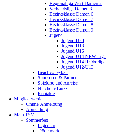
Regionalliga West Damen 2
Verbandsliga Damen 3
Bezirksklasse Damen 6
Bezirksklasse Damen 7
Bezirksklasse Damen 8
Bezirksklasse Damen 9
Jugend
Jugend U20
Jugend U18
Jugend U16
Jugend U14 NRW-Liga
Jugend U14 II Oberliga
Jugend U12/U13
Beachvolleyball
Sponsoren & Partner
Spielorte und Anreise
Nützliche Links
Kontakte
Mitglied werden
Online-Anmeldung
Abmeldung
Mein TSV
Sommerfest
Lageplan
Trödelmarkt