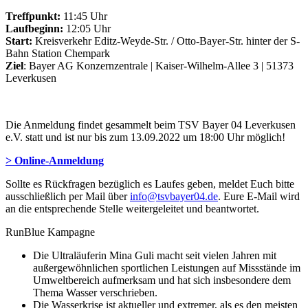
Treffpunkt:
11:45 Uhr
Laufbeginn:
12:05 Uhr
Start:
Kreisverkehr Editz-Weyde-Str. / Otto-Bayer-Str. hinter der S-
Bahn Station Chempark
Ziel
: Bayer AG Konzernzentrale | Kaiser-Wilhelm-Allee 3 | 51373
Leverkusen
Die Anmeldung findet gesammelt beim TSV Bayer 04 Leverkusen
e.V. statt und ist nur bis zum 13.09.2022 um 18:00 Uhr möglich!
> Online-Anmeldung
Sollte es Rückfragen bezüglich es Laufes geben, meldet Euch bitte
ausschließlich per Mail über
info@tsvbayer04.de
. Eure E-Mail wird
an die entsprechende Stelle weitergeleitet und beantwortet.
RunBlue Kampagne
Die Ultraläuferin Mina Guli macht seit vielen Jahren mit
außergewöhnlichen sportlichen Leistungen auf Missstände im
Umweltbereich aufmerksam und hat sich insbesondere dem
Thema Wasser verschrieben.
Die Wasserkrise ist aktueller und extremer, als es den meisten