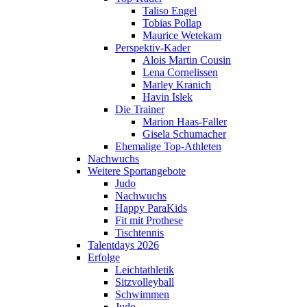
Taliso Engel
Tobias Pollap
Maurice Wetekam
Perspektiv-Kader
Alois Martin Cousin
Lena Cornelissen
Marley Kranich
Havin Islek
Die Trainer
Marion Haas-Faller
Gisela Schumacher
Ehemalige Top-Athleten
Nachwuchs
Weitere Sportangebote
Judo
Nachwuchs
Happy ParaKids
Fit mit Prothese
Tischtennis
Talentdays 2026
Erfolge
Leichtathletik
Sitzvolleyball
Schwimmen
Judo