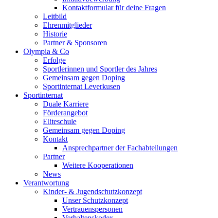
Kontaktformular für deine Fragen
Leitbild
Ehrenmitglieder
Historie
Partner & Sponsoren
Olympia & Co
Erfolge
Sportlerinnen und Sportler des Jahres
Gemeinsam gegen Doping
Sportinternat Leverkusen
Sportinternat
Duale Karriere
Förderangebot
Eliteschule
Gemeinsam gegen Doping
Kontakt
Ansprechpartner der Fachabteilungen
Partner
Weitere Kooperationen
News
Verantwortung
Kinder- & Jugendschutzkonzept
Unser Schutzkonzept
Vertrauenspersonen
Verhaltenskodex