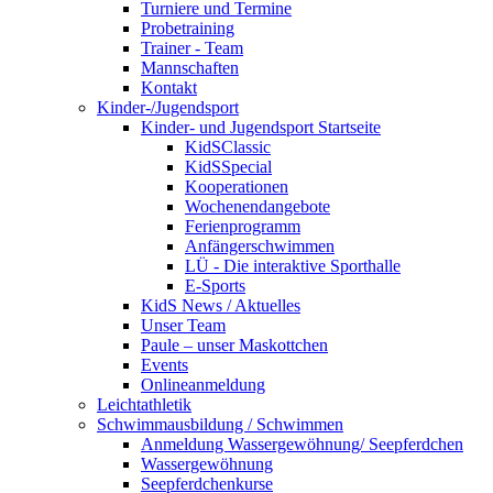
Turniere und Termine
Probetraining
Trainer - Team
Mannschaften
Kontakt
Kinder-/Jugendsport
Kinder- und Jugendsport Startseite
KidSClassic
KidSSpecial
Kooperationen
Wochenendangebote
Ferienprogramm
Anfängerschwimmen
LÜ - Die interaktive Sporthalle
E-Sports
KidS News / Aktuelles
Unser Team
Paule – unser Maskottchen
Events
Onlineanmeldung
Leichtathletik
Schwimmausbildung / Schwimmen
Anmeldung Wassergewöhnung/ Seepferdchen
Wassergewöhnung
Seepferdchenkurse