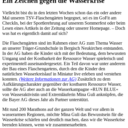
Ein Zeichen gegen die Wasserkrise
Vielleicht bist du in den letzten Wochen schon das ein oder andere
Mal unseren TSV-Flaschengärten begegnet, sei es im GoFit am
CheckIn, bei der Sportlerehrung auf unserem Sommerfest oder beim
Lesen eines Artikels in der Zeitung oder unserer Homepage. – Doch
was hat es eigentlich damit auf sich?
Die Flaschengärten sind im Rahmen einer AG zum Thema Wasser
an unserer Träger-Grundschule in Bergisch Neukirchen entstanden.
In der AG haben die Kinder sich mit der Bedeutung, dem bewussten
Umgang und der Kostbarkeit der Ressource Wasser spielerisch und
experimentell auseinandergesetzt. Ein Teil davon war unter anderem
der Bau eines Flaschengartens, durch den die Kinder den
natürlichen Wasserkreislauf in Miniatur live erleben und verstehen
konnten.
(Weitere Informationen zur AG)
Zusätzlich zu dem
Aufklärungscharakter gegenüber der kostbaren Ressource Wasser,
sollte die AG aber auch an die Wasserkampagne »RUN BLUE«
von Wasseraktivistin und Extremläuferin Mina Guli anknüpfen, die
die Bayer AG dieses Jahr als Partner unterstützt.
Mit rund 200 Marathons auf der ganzen Welt und vor allem in
wasserarmen Regionen, möchte Mina Guli das Bewusstsein für die
Wasserkrise schärfen und deutlich machen, dass wir die Wasserkrise
beenden können, wenn wir zusammenarbeiten.