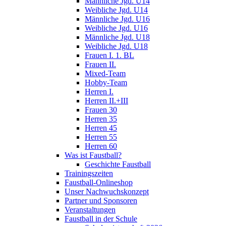
Männliche Jgd. U14
Weibliche Jgd. U14
Männliche Jgd. U16
Weibliche Jgd. U16
Männliche Jgd. U18
Weibliche Jgd. U18
Frauen I. 1. BL
Frauen II.
Mixed-Team
Hobby-Team
Herren I.
Herren II.+III
Frauen 30
Herren 35
Herren 45
Herren 55
Herren 60
Was ist Faustball?
Geschichte Faustball
Trainingszeiten
Faustball-Onlineshop
Unser Nachwuchskonzept
Partner und Sponsoren
Veranstaltungen
Faustball in der Schule