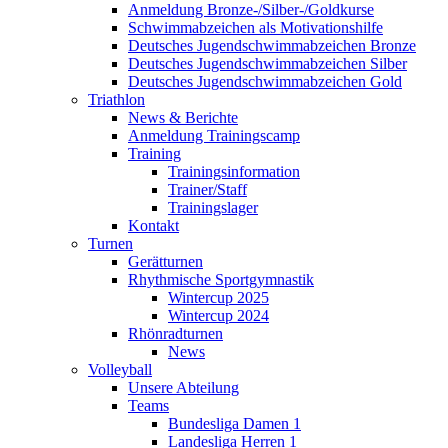
Anmeldung Bronze-/Silber-/Goldkurse
Schwimmabzeichen als Motivationshilfe
Deutsches Jugendschwimmabzeichen Bronze
Deutsches Jugendschwimmabzeichen Silber
Deutsches Jugendschwimmabzeichen Gold
Triathlon
News & Berichte
Anmeldung Trainingscamp
Training
Trainingsinformation
Trainer/Staff
Trainingslager
Kontakt
Turnen
Gerätturnen
Rhythmische Sportgymnastik
Wintercup 2025
Wintercup 2024
Rhönradturnen
News
Volleyball
Unsere Abteilung
Teams
Bundesliga Damen 1
Landesliga Herren 1