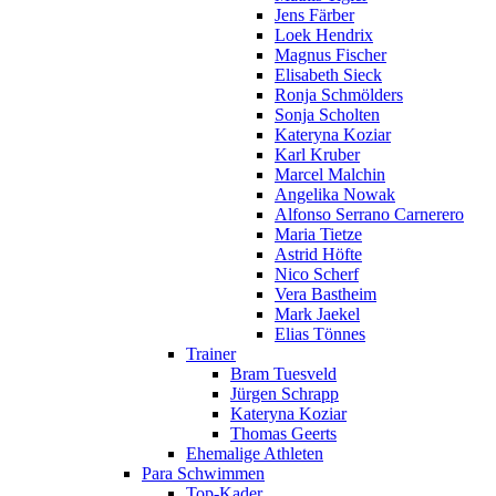
Jens Färber
Loek Hendrix
Magnus Fischer
Elisabeth Sieck
Ronja Schmölders
Sonja Scholten
Kateryna Koziar
Karl Kruber
Marcel Malchin
Angelika Nowak
Alfonso Serrano Carnerero
Maria Tietze
Astrid Höfte
Nico Scherf
Vera Bastheim
Mark Jaekel
Elias Tönnes
Trainer
Bram Tuesveld
Jürgen Schrapp
Kateryna Koziar
Thomas Geerts
Ehemalige Athleten
Para Schwimmen
Top-Kader