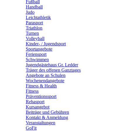
Fußball
Handball
Judo
Leichtathletik
Parasport
Triathlon
Turnen
Volleyball
Kinder- / Jugendsport
Sportangebote
Feriensport
Schwimmen
Jugendgästehaus Gr. Ledder
Träger des offenen Ganztages
Angebote an Schulen
Wochenendangebote
Fitness & Health
Fitness
Präventionssport
Rehasport
Kursangebot
Beiträge und Gebühren
Kontakt & Anmeldung
Veranstaltungen
GoFit