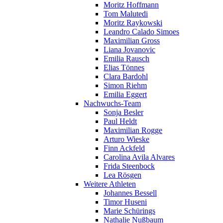
Moritz Hoffmann
Tom Malutedi
Moritz Raykowski
Leandro Calado Simoes
Maximilian Gross
Liana Jovanovic
Emilia Rausch
Elias Tönnes
Clara Bardohl
Simon Riehm
Emilia Eggert
Nachwuchs-Team
Sonja Besler
Paul Heldt
Maximilian Rogge
Arturo Wieske
Finn Ackfeld
Carolina Avila Alvares
Frida Steenbock
Lea Rösgen
Weitere Athleten
Johannes Bessell
Timor Huseni
Marie Schürings
Nathalie Nußbaum