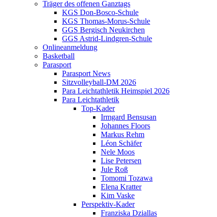
Träger des offenen Ganztags
KGS Don-Bosco-Schule
KGS Thomas-Morus-Schule
GGS Bergisch Neukirchen
GGS Astrid-Lindgren-Schule
Onlineanmeldung
Basketball
Parasport
Parasport News
Sitzvolleyball-DM 2026
Para Leichtathletik Heimspiel 2026
Para Leichtathletik
Top-Kader
Irmgard Bensusan
Johannes Floors
Markus Rehm
Léon Schäfer
Nele Moos
Lise Petersen
Jule Roß
Tomomi Tozawa
Elena Kratter
Kim Vaske
Perspektiv-Kader
Franziska Dziallas