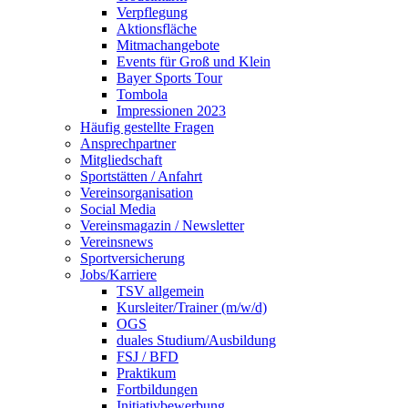
Verpflegung
Aktionsfläche
Mitmachangebote
Events für Groß und Klein
Bayer Sports Tour
Tombola
Impressionen 2023
Häufig gestellte Fragen
Ansprechpartner
Mitgliedschaft
Sportstätten / Anfahrt
Vereinsorganisation
Social Media
Vereinsmagazin / Newsletter
Vereinsnews
Sportversicherung
Jobs/Karriere
TSV allgemein
Kursleiter/Trainer (m/w/d)
OGS
duales Studium/Ausbildung
FSJ / BFD
Praktikum
Fortbildungen
Initiativbewerbung