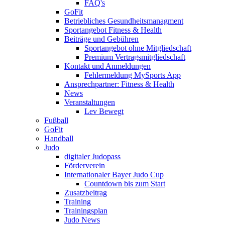
FAQ's
GoFit
Betriebliches Gesundheitsmanagment
Sportangebot Fitness & Health
Beiträge und Gebühren
Sportangebot ohne Mitgliedschaft
Premium Vertragsmitgliedschaft
Kontakt und Anmeldungen
Fehlermeldung MySports App
Ansprechpartner: Fitness & Health
News
Veranstaltungen
Lev Bewegt
Fußball
GoFit
Handball
Judo
digitaler Judopass
Förderverein
Internationaler Bayer Judo Cup
Countdown bis zum Start
Zusatzbeitrag
Training
Trainingsplan
Judo News