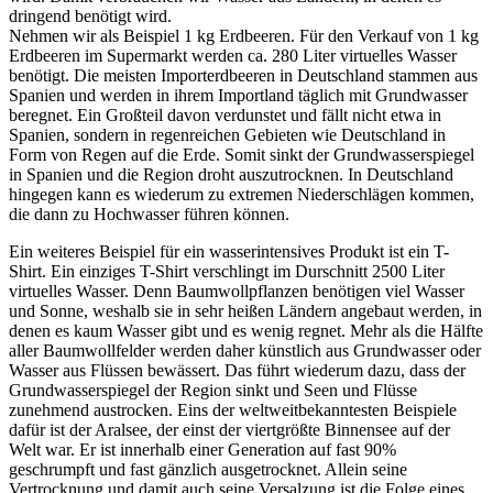
dringend benötigt wird.
Nehmen wir als Beispiel 1 kg Erdbeeren. Für den Verkauf von 1 kg
Erdbeeren im Supermarkt werden ca. 280 Liter virtuelles Wasser
benötigt. Die meisten Importerdbeeren in Deutschland stammen aus
Spanien und werden in ihrem Importland täglich mit Grundwasser
beregnet. Ein Großteil davon verdunstet und fällt nicht etwa in
Spanien, sondern in regenreichen Gebieten wie Deutschland in
Form von Regen auf die Erde. Somit sinkt der Grundwasserspiegel
in Spanien und die Region droht auszutrocknen. In Deutschland
hingegen kann es wiederum zu extremen Niederschlägen kommen,
die dann zu Hochwasser führen können.
Ein weiteres Beispiel für ein wasserintensives Produkt ist ein T-
Shirt. Ein einziges T-Shirt verschlingt im Durschnitt 2500 Liter
virtuelles Wasser. Denn Baumwollpflanzen benötigen viel Wasser
und Sonne, weshalb sie in sehr heißen Ländern angebaut werden, in
denen es kaum Wasser gibt und es wenig regnet. Mehr als die Hälfte
aller Baumwollfelder werden daher künstlich aus Grundwasser oder
Wasser aus Flüssen bewässert. Das führt wiederum dazu, dass der
Grundwasserspiegel der Region sinkt und Seen und Flüsse
zunehmend austrocken. Eins der weltweitbekanntesten Beispiele
dafür ist der Aralsee, der einst der viertgrößte Binnensee auf der
Welt war. Er ist innerhalb einer Generation auf fast 90%
geschrumpft und fast gänzlich ausgetrocknet. Allein seine
Vertrocknung und damit auch seine Versalzung ist die Folge eines