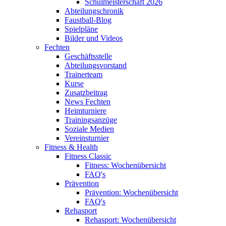
Schulmeisterschaft 2026
Abteilungschronik
Faustball-Blog
Spielpläne
Bilder und Videos
Fechten
Geschäftsstelle
Abteilungsvorstand
Trainerteam
Kurse
Zusatzbeitrag
News Fechten
Heimturniere
Trainingsanzüge
Soziale Medien
Vereinsturnier
Fitness & Health
Fitness Classic
Fitness: Wochenübersicht
FAQ's
Prävention
Prävention: Wochenübersicht
FAQ's
Rehasport
Rehasport: Wochenübersicht