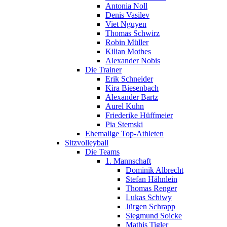
Antonia Noll
Denis Vasilev
Viet Nguyen
Thomas Schwirz
Robin Müller
Kilian Mothes
Alexander Nobis
Die Trainer
Erik Schneider
Kira Biesenbach
Alexander Bartz
Aurel Kuhn
Friederike Hüffmeier
Pia Stemski
Ehemalige Top-Athleten
Sitzvolleyball
Die Teams
1. Mannschaft
Dominik Albrecht
Stefan Hähnlein
Thomas Renger
Lukas Schiwy
Jürgen Schrapp
Siegmund Soicke
Mathis Tigler