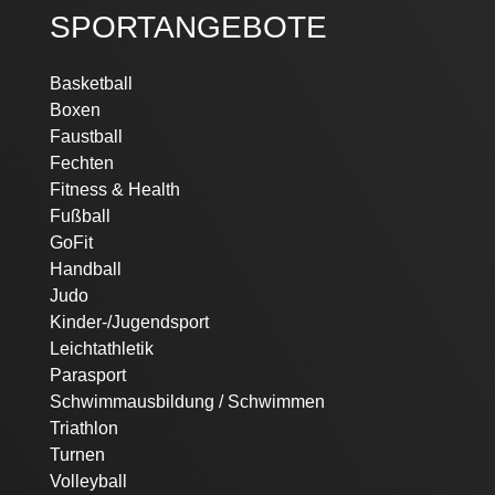
SPORTANGEBOTE
Navigation
Basketball
überspringen
Boxen
Faustball
Fechten
Fitness & Health
Fußball
GoFit
Handball
Judo
Kinder-/Jugendsport
Leichtathletik
Parasport
Schwimmausbildung / Schwimmen
Triathlon
Turnen
Volleyball