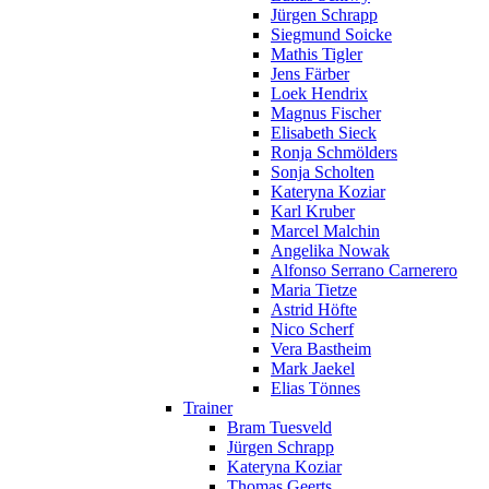
Jürgen Schrapp
Siegmund Soicke
Mathis Tigler
Jens Färber
Loek Hendrix
Magnus Fischer
Elisabeth Sieck
Ronja Schmölders
Sonja Scholten
Kateryna Koziar
Karl Kruber
Marcel Malchin
Angelika Nowak
Alfonso Serrano Carnerero
Maria Tietze
Astrid Höfte
Nico Scherf
Vera Bastheim
Mark Jaekel
Elias Tönnes
Trainer
Bram Tuesveld
Jürgen Schrapp
Kateryna Koziar
Thomas Geerts