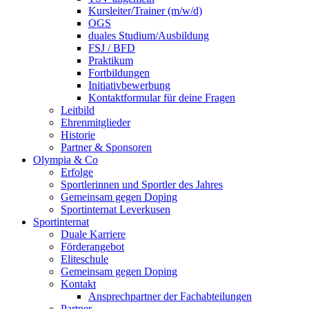
Kursleiter/Trainer (m/w/d)
OGS
duales Studium/Ausbildung
FSJ / BFD
Praktikum
Fortbildungen
Initiativbewerbung
Kontaktformular für deine Fragen
Leitbild
Ehrenmitglieder
Historie
Partner & Sponsoren
Olympia & Co
Erfolge
Sportlerinnen und Sportler des Jahres
Gemeinsam gegen Doping
Sportinternat Leverkusen
Sportinternat
Duale Karriere
Förderangebot
Eliteschule
Gemeinsam gegen Doping
Kontakt
Ansprechpartner der Fachabteilungen
Partner