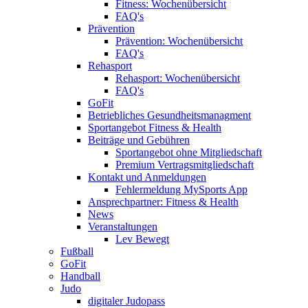
Fitness: Wochenübersicht
FAQ's
Prävention
Prävention: Wochenübersicht
FAQ's
Rehasport
Rehasport: Wochenübersicht
FAQ's
GoFit
Betriebliches Gesundheitsmanagment
Sportangebot Fitness & Health
Beiträge und Gebühren
Sportangebot ohne Mitgliedschaft
Premium Vertragsmitgliedschaft
Kontakt und Anmeldungen
Fehlermeldung MySports App
Ansprechpartner: Fitness & Health
News
Veranstaltungen
Lev Bewegt
Fußball
GoFit
Handball
Judo
digitaler Judopass