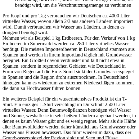
benötigt wird, um die Verschmutzungsmenge zu verdünnen
Pro Kopf und pro Tag verbrauchen wir Deutschen ca. 4000 Liter
virtuelles Wasser, wovon allein 2/3 aus anderen Ländern importiert
wird. Damit verbrauchen wir Wasser aus Ländern, in denen es
dringend benötigt wird.
Nehmen wir als Beispiel 1 kg Erdbeeren. Für den Verkauf von 1 kg
Erdbeeren im Supermarkt werden ca. 280 Liter virtuelles Wasser
benötigt. Die meisten Importerdbeeren in Deutschland stammen aus
Spanien und werden in ihrem Importland täglich mit Grundwasser
beregnet. Ein Großteil davon verdunstet und fällt nicht etwa in
Spanien, sondern in regenreichen Gebieten wie Deutschland in
Form von Regen auf die Erde. Somit sinkt der Grundwasserspiegel
in Spanien und die Region droht auszutrocknen. In Deutschland
hingegen kann es wiederum zu extremen Niederschlägen kommen,
die dann zu Hochwasser führen können.
Ein weiteres Beispiel für ein wasserintensives Produkt ist ein T-
Shirt. Ein einziges T-Shirt verschlingt im Durschnitt 2500 Liter
virtuelles Wasser. Denn Baumwollpflanzen benötigen viel Wasser
und Sonne, weshalb sie in sehr heißen Ländern angebaut werden, in
denen es kaum Wasser gibt und es wenig regnet. Mehr als die Hälfte
aller Baumwollfelder werden daher künstlich aus Grundwasser oder
Wasser aus Flüssen bewässert. Das führt wiederum dazu, dass der
Grundwasserspiegel der Region sinkt und Seen und Flüsse