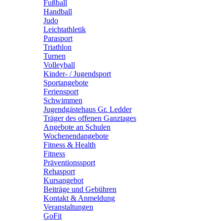
Fußball
Handball
Judo
Leichtathletik
Parasport
Triathlon
Turnen
Volleyball
Kinder- / Jugendsport
Sportangebote
Feriensport
Schwimmen
Jugendgästehaus Gr. Ledder
Träger des offenen Ganztages
Angebote an Schulen
Wochenendangebote
Fitness & Health
Fitness
Präventionssport
Rehasport
Kursangebot
Beiträge und Gebühren
Kontakt & Anmeldung
Veranstaltungen
GoFit