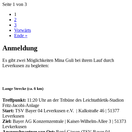
Seite 1 von 3
1
2
3
Vorwärts
Ende »
Anmeldung
Es gibt zwei Möglichkeiten Mina Guli bei ihrem Lauf durch
Leverkusen zu begleiten:
Lange Strecke (ca. 6 km)
Treffpunkt:
11:20 Uhr an der Tribüne des Leichtathletik-Stadion
Fritz-Jacobi-Anlage
Start:
TSV Bayer 04 Leverkusen e.V. | Kalkstraße 46 | 51377
Leverkusen
Ziel:
Bayer AG Konzernzentrale | Kaiser-Wilhelm-Allee 3 | 51373
Levkerkusen
Ansprechpartner vor Ort:
René Giesen (TSV Bayer 04