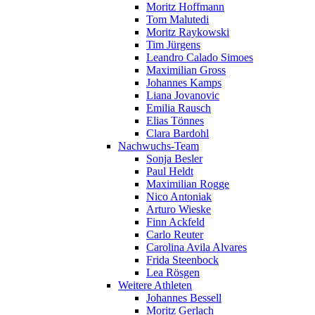
Moritz Hoffmann
Tom Malutedi
Moritz Raykowski
Tim Jürgens
Leandro Calado Simoes
Maximilian Gross
Johannes Kamps
Liana Jovanovic
Emilia Rausch
Elias Tönnes
Clara Bardohl
Nachwuchs-Team
Sonja Besler
Paul Heldt
Maximilian Rogge
Nico Antoniak
Arturo Wieske
Finn Ackfeld
Carlo Reuter
Carolina Avila Alvares
Frida Steenbock
Lea Rösgen
Weitere Athleten
Johannes Bessell
Moritz Gerlach