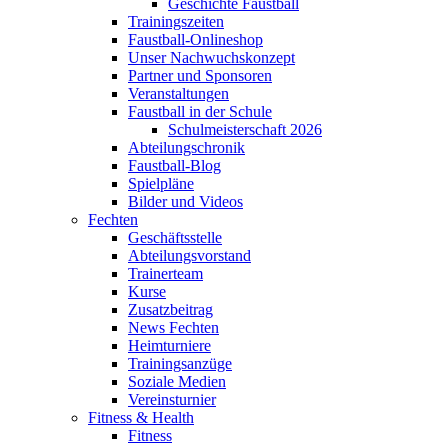
Geschichte Faustball
Trainingszeiten
Faustball-Onlineshop
Unser Nachwuchskonzept
Partner und Sponsoren
Veranstaltungen
Faustball in der Schule
Schulmeisterschaft 2026
Abteilungschronik
Faustball-Blog
Spielpläne
Bilder und Videos
Fechten
Geschäftsstelle
Abteilungsvorstand
Trainerteam
Kurse
Zusatzbeitrag
News Fechten
Heimturniere
Trainingsanzüge
Soziale Medien
Vereinsturnier
Fitness & Health
Fitness