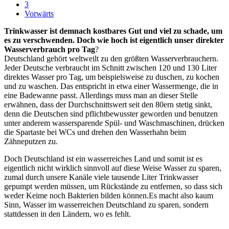
3
Vorwärts
Trinkwasser ist demnach kostbares Gut und viel zu schade, um
es zu verschwenden. Doch wie hoch ist eigentlich unser direkter
Wasserverbrauch pro Tag
?
Deutschland gehört weltweilt zu den größten Wasserverbrauchern.
Jeder Deutsche verbraucht im Schnitt zwischen 120 und 130 Liter
direktes Wasser pro Tag, um beispielsweise zu duschen, zu kochen
und zu waschen. Das entspricht in etwa einer Wassermenge, die in
eine Badewanne passt. Allerdings muss man an dieser Stelle
erwähnen, dass der Durchschnittswert seit den 80ern stetig sinkt,
denn die Deutschen sind pflichtbewusster geworden und benutzen
unter anderem wassersparende Spül- und Waschmaschinen, drücken
die Spartaste bei WCs und drehen den Wasserhahn beim
Zähneputzen zu.
Doch Deutschland ist ein wasserreiches Land und somit ist es
eigentlich nicht wirklich sinnvoll auf diese Weise Wasser zu sparen,
zumal durch unsere Kanäle viele tausende Liter Trinkwasser
gepumpt werden müssen, um Rückstände zu entfernen, so dass sich
weder Keime noch Bakterien bilden können.Es macht also kaum
Sinn, Wasser im wasserreichen Deutschland zu sparen, sondern
stattdessen in den Ländern, wo es fehlt.