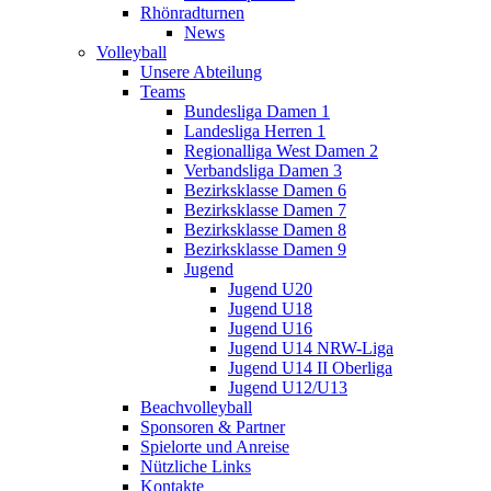
Rhönradturnen
News
Volleyball
Unsere Abteilung
Teams
Bundesliga Damen 1
Landesliga Herren 1
Regionalliga West Damen 2
Verbandsliga Damen 3
Bezirksklasse Damen 6
Bezirksklasse Damen 7
Bezirksklasse Damen 8
Bezirksklasse Damen 9
Jugend
Jugend U20
Jugend U18
Jugend U16
Jugend U14 NRW-Liga
Jugend U14 II Oberliga
Jugend U12/U13
Beachvolleyball
Sponsoren & Partner
Spielorte und Anreise
Nützliche Links
Kontakte