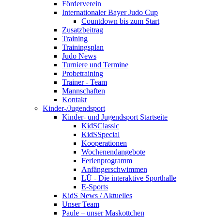
Förderverein
Internationaler Bayer Judo Cup
Countdown bis zum Start
Zusatzbeitrag
Training
Trainingsplan
Judo News
Turniere und Termine
Probetraining
Trainer - Team
Mannschaften
Kontakt
Kinder-/Jugendsport
Kinder- und Jugendsport Startseite
KidSClassic
KidSSpecial
Kooperationen
Wochenendangebote
Ferienprogramm
Anfängerschwimmen
LÜ - Die interaktive Sporthalle
E-Sports
KidS News / Aktuelles
Unser Team
Paule – unser Maskottchen