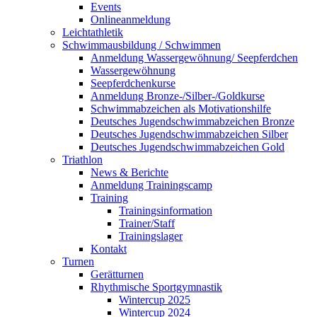
Events
Onlineanmeldung
Leichtathletik
Schwimmausbildung / Schwimmen
Anmeldung Wassergewöhnung/ Seepferdchen
Wassergewöhnung
Seepferdchenkurse
Anmeldung Bronze-/Silber-/Goldkurse
Schwimmabzeichen als Motivationshilfe
Deutsches Jugendschwimmabzeichen Bronze
Deutsches Jugendschwimmabzeichen Silber
Deutsches Jugendschwimmabzeichen Gold
Triathlon
News & Berichte
Anmeldung Trainingscamp
Training
Trainingsinformation
Trainer/Staff
Trainingslager
Kontakt
Turnen
Gerätturnen
Rhythmische Sportgymnastik
Wintercup 2025
Wintercup 2024