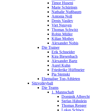
Timor Huseni
Marie Schürings
Nathalie Nußbaum
Antonia Noll
Denis Vasilev
Viet Nguyen
Thomas Schwirz
Robin Müller
Kilian Mothes
Alexander Nobis
Die Trainer
Erik Schneider
Kira Biesenbach
Alexander Bartz
Aurel Kuhn
Friederike Hüffmeier
Pia Stemski
Ehemalige Top-Athleten
Sitzvolleyball
Die Teams
1. Mannschaft
Dominik Albrecht
Stefan Hähnlein
Thomas Renger
Lukas Schiwy