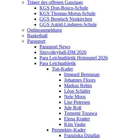
Träger des offenen Ganztags
KGS Don-Bosco-Schule
KGS Thomas-Morus-Schule
GGS Bergisch Neukirchen
GGS Astrid-Lindgren-Schule
Onlineanmeldung
Basketball
Parasport
Parasport News
Sitzvolleyball-DM 2026
Para Leichtathletik Heimspiel 2026
Para Leichtathletik
Top-Kader
Irmgard Bensusan
Johannes Floors
Markus Rehm
Léon Schäfer
Nele Moos
Lise Petersen
Jule Roß
Tomomi Tozawa
Elena Kratter
Kim Vaske
Perspektiv-Kader
Franziska Dziallas