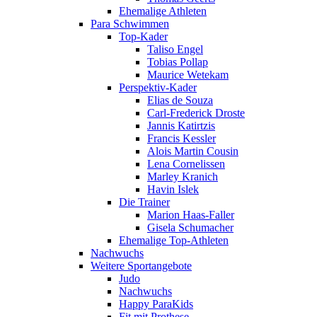
Ehemalige Athleten
Para Schwimmen
Top-Kader
Taliso Engel
Tobias Pollap
Maurice Wetekam
Perspektiv-Kader
Elias de Souza
Carl-Frederick Droste
Jannis Katirtzis
Francis Kessler
Alois Martin Cousin
Lena Cornelissen
Marley Kranich
Havin Islek
Die Trainer
Marion Haas-Faller
Gisela Schumacher
Ehemalige Top-Athleten
Nachwuchs
Weitere Sportangebote
Judo
Nachwuchs
Happy ParaKids
Fit mit Prothese