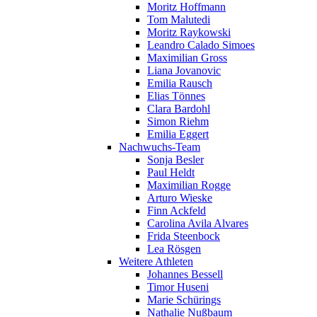
Moritz Hoffmann
Tom Malutedi
Moritz Raykowski
Leandro Calado Simoes
Maximilian Gross
Liana Jovanovic
Emilia Rausch
Elias Tönnes
Clara Bardohl
Simon Riehm
Emilia Eggert
Nachwuchs-Team
Sonja Besler
Paul Heldt
Maximilian Rogge
Arturo Wieske
Finn Ackfeld
Carolina Avila Alvares
Frida Steenbock
Lea Rösgen
Weitere Athleten
Johannes Bessell
Timor Huseni
Marie Schürings
Nathalie Nußbaum