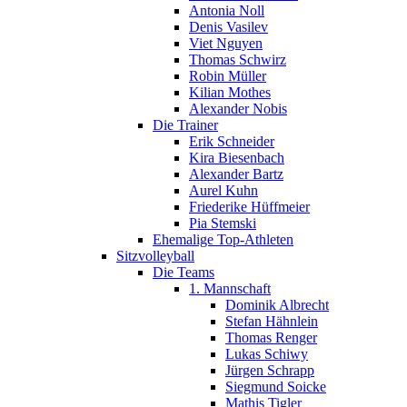
Antonia Noll
Denis Vasilev
Viet Nguyen
Thomas Schwirz
Robin Müller
Kilian Mothes
Alexander Nobis
Die Trainer
Erik Schneider
Kira Biesenbach
Alexander Bartz
Aurel Kuhn
Friederike Hüffmeier
Pia Stemski
Ehemalige Top-Athleten
Sitzvolleyball
Die Teams
1. Mannschaft
Dominik Albrecht
Stefan Hähnlein
Thomas Renger
Lukas Schiwy
Jürgen Schrapp
Siegmund Soicke
Mathis Tigler