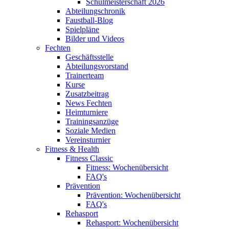
Schulmeisterschaft 2026
Abteilungschronik
Faustball-Blog
Spielpläne
Bilder und Videos
Fechten
Geschäftsstelle
Abteilungsvorstand
Trainerteam
Kurse
Zusatzbeitrag
News Fechten
Heimturniere
Trainingsanzüge
Soziale Medien
Vereinsturnier
Fitness & Health
Fitness Classic
Fitness: Wochenübersicht
FAQ's
Prävention
Prävention: Wochenübersicht
FAQ's
Rehasport
Rehasport: Wochenübersicht