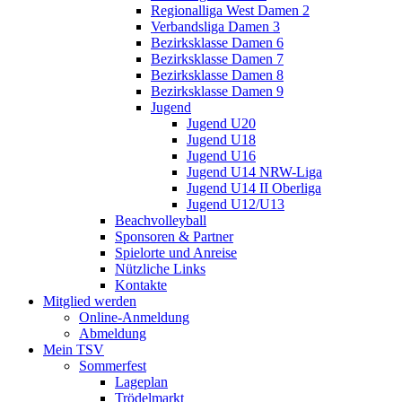
Regionalliga West Damen 2
Verbandsliga Damen 3
Bezirksklasse Damen 6
Bezirksklasse Damen 7
Bezirksklasse Damen 8
Bezirksklasse Damen 9
Jugend
Jugend U20
Jugend U18
Jugend U16
Jugend U14 NRW-Liga
Jugend U14 II Oberliga
Jugend U12/U13
Beachvolleyball
Sponsoren & Partner
Spielorte und Anreise
Nützliche Links
Kontakte
Mitglied werden
Online-Anmeldung
Abmeldung
Mein TSV
Sommerfest
Lageplan
Trödelmarkt