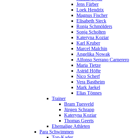
Jens Färber
Loek Hendrix
Magnus Fischer
Elisabeth Sieck
Ronja Schmölders
Sonja Scholten
Kateryna Koziar
Karl Kruber
Marcel Malchin
Angelika Nowak
Alfonso Serrano Carnerero
Maria Tietze
Astrid Höfte
Nico Scherf
Vera Bastheim
Mark Jaekel
Elias Tönnes
Trainer
Bram Tuesveld
Jürgen Schrapp
Kateryna Koziar
Thomas Geerts
Ehemalige Athleten
Para Schwimmen
Top-Kader