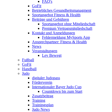
FAQ's
GoFit
Betriebliches Gesundheitsmanagment
Sportangebot Fitness & Health
Beiträge und Gebühren
Sportangebot ohne Mitgliedschaft
Premium Vertragsmitgliedschaft
Kontakt und Anmeldungen
Fehlermeldung MySports App
Ansprechpartner: Fitness & Health
News
Veranstaltungen
Lev Bewegt
Fußball
GoFit
Handball
Judo
digitaler Judopass
Förderverein
Internationaler Bayer Judo Cup
Countdown bis zum Start
Zusatzbeitrag
Training
Trainingsplan
Judo News