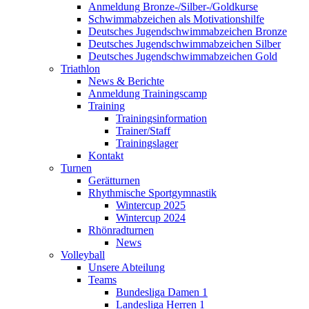
Anmeldung Bronze-/Silber-/Goldkurse
Schwimmabzeichen als Motivationshilfe
Deutsches Jugendschwimmabzeichen Bronze
Deutsches Jugendschwimmabzeichen Silber
Deutsches Jugendschwimmabzeichen Gold
Triathlon
News & Berichte
Anmeldung Trainingscamp
Training
Trainingsinformation
Trainer/Staff
Trainingslager
Kontakt
Turnen
Gerätturnen
Rhythmische Sportgymnastik
Wintercup 2025
Wintercup 2024
Rhönradturnen
News
Volleyball
Unsere Abteilung
Teams
Bundesliga Damen 1
Landesliga Herren 1