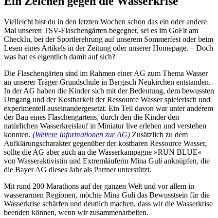
Ein Zeichen gegen die Wasserkrise
Vielleicht bist du in den letzten Wochen schon das ein oder andere
Mal unseren TSV-Flaschengärten begegnet, sei es im GoFit am
CheckIn, bei der Sportlerehrung auf unserem Sommerfest oder beim
Lesen eines Artikels in der Zeitung oder unserer Homepage. – Doch
was hat es eigentlich damit auf sich?
Die Flaschengärten sind im Rahmen einer AG zum Thema Wasser
an unserer Träger-Grundschule in Bergisch Neukirchen entstanden.
In der AG haben die Kinder sich mit der Bedeutung, dem bewussten
Umgang und der Kostbarkeit der Ressource Wasser spielerisch und
experimentell auseinandergesetzt. Ein Teil davon war unter anderem
der Bau eines Flaschengartens, durch den die Kinder den
natürlichen Wasserkreislauf in Miniatur live erleben und verstehen
konnten.
(Weitere Informationen zur AG)
Zusätzlich zu dem
Aufklärungscharakter gegenüber der kostbaren Ressource Wasser,
sollte die AG aber auch an die Wasserkampagne »RUN BLUE«
von Wasseraktivistin und Extremläuferin Mina Guli anknüpfen, die
die Bayer AG dieses Jahr als Partner unterstützt.
Mit rund 200 Marathons auf der ganzen Welt und vor allem in
wasserarmen Regionen, möchte Mina Guli das Bewusstsein für die
Wasserkrise schärfen und deutlich machen, dass wir die Wasserkrise
beenden können, wenn wir zusammenarbeiten.