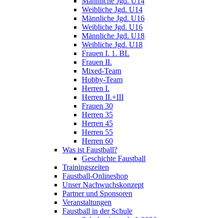
Männliche Jgd. U14
Weibliche Jgd. U14
Männliche Jgd. U16
Weibliche Jgd. U16
Männliche Jgd. U18
Weibliche Jgd. U18
Frauen I. 1. BL
Frauen II.
Mixed-Team
Hobby-Team
Herren I.
Herren II.+III
Frauen 30
Herren 35
Herren 45
Herren 55
Herren 60
Was ist Faustball?
Geschichte Faustball
Trainingszeiten
Faustball-Onlineshop
Unser Nachwuchskonzept
Partner und Sponsoren
Veranstaltungen
Faustball in der Schule