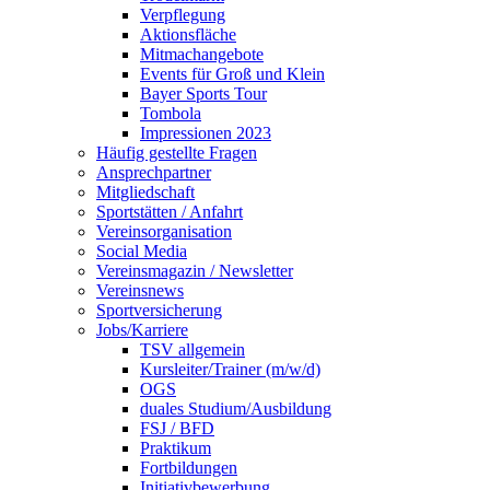
Verpflegung
Aktionsfläche
Mitmachangebote
Events für Groß und Klein
Bayer Sports Tour
Tombola
Impressionen 2023
Häufig gestellte Fragen
Ansprechpartner
Mitgliedschaft
Sportstätten / Anfahrt
Vereinsorganisation
Social Media
Vereinsmagazin / Newsletter
Vereinsnews
Sportversicherung
Jobs/Karriere
TSV allgemein
Kursleiter/Trainer (m/w/d)
OGS
duales Studium/Ausbildung
FSJ / BFD
Praktikum
Fortbildungen
Initiativbewerbung