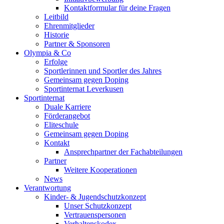
Kontaktformular für deine Fragen
Leitbild
Ehrenmitglieder
Historie
Partner & Sponsoren
Olympia & Co
Erfolge
Sportlerinnen und Sportler des Jahres
Gemeinsam gegen Doping
Sportinternat Leverkusen
Sportinternat
Duale Karriere
Förderangebot
Eliteschule
Gemeinsam gegen Doping
Kontakt
Ansprechpartner der Fachabteilungen
Partner
Weitere Kooperationen
News
Verantwortung
Kinder- & Jugendschutzkonzept
Unser Schutzkonzept
Vertrauenspersonen
Verhaltenskodex