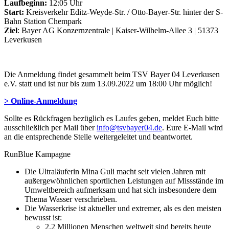
Laufbeginn:
12:05 Uhr
Start:
Kreisverkehr Editz-Weyde-Str. / Otto-Bayer-Str. hinter der S-
Bahn Station Chempark
Ziel
: Bayer AG Konzernzentrale | Kaiser-Wilhelm-Allee 3 | 51373
Leverkusen
Die Anmeldung findet gesammelt beim TSV Bayer 04 Leverkusen
e.V. statt und ist nur bis zum 13.09.2022 um 18:00 Uhr möglich!
> Online-Anmeldung
Sollte es Rückfragen bezüglich es Laufes geben, meldet Euch bitte
ausschließlich per Mail über
info@tsvbayer04.de
. Eure E-Mail wird
an die entsprechende Stelle weitergeleitet und beantwortet.
RunBlue Kampagne
Die Ultraläuferin Mina Guli macht seit vielen Jahren mit
außergewöhnlichen sportlichen Leistungen auf Missstände im
Umweltbereich aufmerksam und hat sich insbesondere dem
Thema Wasser verschrieben.
Die Wasserkrise ist aktueller und extremer, als es den meisten
bewusst ist:
2,2 Millionen Menschen weltweit sind bereits heute