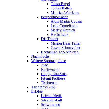
Taliso Engel
Tobias Pollap
Maurice Wetekam
Perspektiv-Kader
Alois Martin Cousin
Lena Cornelissen
Marley Kranich
Havin Islek
Die Trainer
Marion Haas-Faller
Gisela Schumacher
Ehemalige Top-Athleten
Nachwuchs
Weitere Sportangebote
Judo
Nachwuchs
Happy ParaKids
Fit mit Prothese
Tischtennis
Talentdays 2026
Erfolge
Leichtathletik
Sitzvolleyball
Schwimmen
Judo