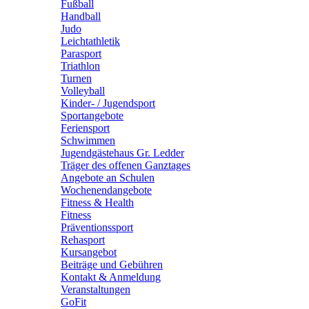
Fußball
Handball
Judo
Leichtathletik
Parasport
Triathlon
Turnen
Volleyball
Kinder- / Jugendsport
Sportangebote
Feriensport
Schwimmen
Jugendgästehaus Gr. Ledder
Träger des offenen Ganztages
Angebote an Schulen
Wochenendangebote
Fitness & Health
Fitness
Präventionssport
Rehasport
Kursangebot
Beiträge und Gebühren
Kontakt & Anmeldung
Veranstaltungen
GoFit