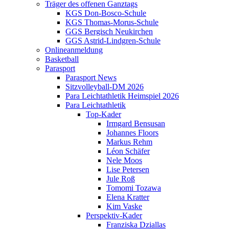
Träger des offenen Ganztags
KGS Don-Bosco-Schule
KGS Thomas-Morus-Schule
GGS Bergisch Neukirchen
GGS Astrid-Lindgren-Schule
Onlineanmeldung
Basketball
Parasport
Parasport News
Sitzvolleyball-DM 2026
Para Leichtathletik Heimspiel 2026
Para Leichtathletik
Top-Kader
Irmgard Bensusan
Johannes Floors
Markus Rehm
Léon Schäfer
Nele Moos
Lise Petersen
Jule Roß
Tomomi Tozawa
Elena Kratter
Kim Vaske
Perspektiv-Kader
Franziska Dziallas