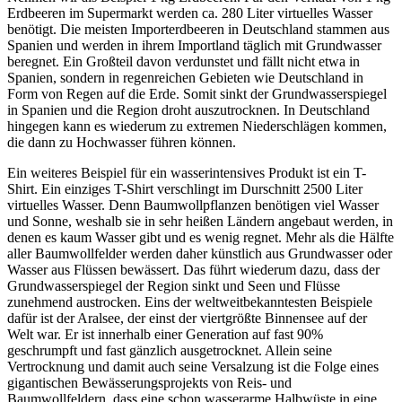
Erdbeeren im Supermarkt werden ca. 280 Liter virtuelles Wasser
benötigt. Die meisten Importerdbeeren in Deutschland stammen aus
Spanien und werden in ihrem Importland täglich mit Grundwasser
beregnet. Ein Großteil davon verdunstet und fällt nicht etwa in
Spanien, sondern in regenreichen Gebieten wie Deutschland in
Form von Regen auf die Erde. Somit sinkt der Grundwasserspiegel
in Spanien und die Region droht auszutrocknen. In Deutschland
hingegen kann es wiederum zu extremen Niederschlägen kommen,
die dann zu Hochwasser führen können.
Ein weiteres Beispiel für ein wasserintensives Produkt ist ein T-
Shirt. Ein einziges T-Shirt verschlingt im Durschnitt 2500 Liter
virtuelles Wasser. Denn Baumwollpflanzen benötigen viel Wasser
und Sonne, weshalb sie in sehr heißen Ländern angebaut werden, in
denen es kaum Wasser gibt und es wenig regnet. Mehr als die Hälfte
aller Baumwollfelder werden daher künstlich aus Grundwasser oder
Wasser aus Flüssen bewässert. Das führt wiederum dazu, dass der
Grundwasserspiegel der Region sinkt und Seen und Flüsse
zunehmend austrocken. Eins der weltweitbekanntesten Beispiele
dafür ist der Aralsee, der einst der viertgrößte Binnensee auf der
Welt war. Er ist innerhalb einer Generation auf fast 90%
geschrumpft und fast gänzlich ausgetrocknet. Allein seine
Vertrocknung und damit auch seine Versalzung ist die Folge eines
gigantischen Bewässerungsprojekts von Reis- und
Baumwollfeldern, dass eine schon wasserarme Halbwüste in eine