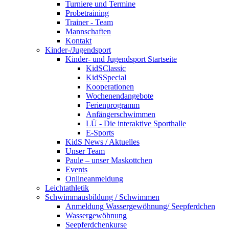
Turniere und Termine
Probetraining
Trainer - Team
Mannschaften
Kontakt
Kinder-/Jugendsport
Kinder- und Jugendsport Startseite
KidSClassic
KidSSpecial
Kooperationen
Wochenendangebote
Ferienprogramm
Anfängerschwimmen
LÜ - Die interaktive Sporthalle
E-Sports
KidS News / Aktuelles
Unser Team
Paule – unser Maskottchen
Events
Onlineanmeldung
Leichtathletik
Schwimmausbildung / Schwimmen
Anmeldung Wassergewöhnung/ Seepferdchen
Wassergewöhnung
Seepferdchenkurse