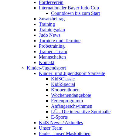
Förderverein
Internationaler Bayer Judo Cup
Countdown bis zum Start
Zusatzbeitrag
Training
Trainingsplan
Judo News
Turniere und Termine
Probetraining
Trainer - Team
Mannschaften
Kontakt
Kinder-/Jugendsport
Kinder- und Jugendsport Startseite
KidSClassic
KidSSpecial
Kooperationen
Wochenendangebote
Ferienprogramm
Anfängerschwimmen
LÜ - Die interaktive Sporthalle
E-Sports
KidS News / Aktuelles
Unser Team
Paule – unser Maskottchen