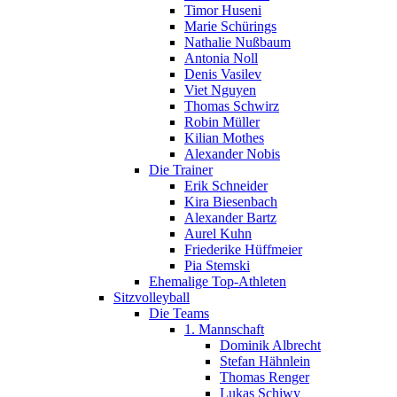
Timor Huseni
Marie Schürings
Nathalie Nußbaum
Antonia Noll
Denis Vasilev
Viet Nguyen
Thomas Schwirz
Robin Müller
Kilian Mothes
Alexander Nobis
Die Trainer
Erik Schneider
Kira Biesenbach
Alexander Bartz
Aurel Kuhn
Friederike Hüffmeier
Pia Stemski
Ehemalige Top-Athleten
Sitzvolleyball
Die Teams
1. Mannschaft
Dominik Albrecht
Stefan Hähnlein
Thomas Renger
Lukas Schiwy