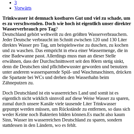
3
Vorwärts
Trinkwasser ist demnach kostbares Gut und viel zu schade, um
es zu verschwenden. Doch wie hoch ist eigentlich unser direkter
Wasserverbrauch pro Tag
?
Deutschland gehört weltweilt zu den größten Wasserverbrauchern.
Jeder Deutsche verbraucht im Schnitt zwischen 120 und 130 Liter
direktes Wasser pro Tag, um beispielsweise zu duschen, zu kochen
und zu waschen. Das entspricht in etwa einer Wassermenge, die in
eine Badewanne passt. Allerdings muss man an dieser Stelle
erwähnen, dass der Durchschnittswert seit den 80ern stetig sinkt,
denn die Deutschen sind pflichtbewusster geworden und benutzen
unter anderem wassersparende Spül- und Waschmaschinen, drücken
die Spartaste bei WCs und drehen den Wasserhahn beim
Zähneputzen zu.
Doch Deutschland ist ein wasserreiches Land und somit ist es
eigentlich nicht wirklich sinnvoll auf diese Weise Wasser zu sparen,
zumal durch unsere Kanäle viele tausende Liter Trinkwasser
gepumpt werden müssen, um Rückstände zu entfernen, so dass sich
weder Keime noch Bakterien bilden können.Es macht also kaum
Sinn, Wasser im wasserreichen Deutschland zu sparen, sondern
stattdessen in den Ländern, wo es fehlt.