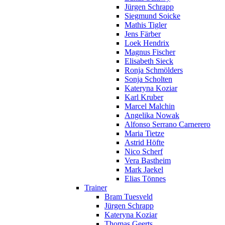
Jürgen Schrapp
Siegmund Soicke
Mathis Tigler
Jens Färber
Loek Hendrix
Magnus Fischer
Elisabeth Sieck
Ronja Schmölders
Sonja Scholten
Kateryna Koziar
Karl Kruber
Marcel Malchin
Angelika Nowak
Alfonso Serrano Carnerero
Maria Tietze
Astrid Höfte
Nico Scherf
Vera Bastheim
Mark Jaekel
Elias Tönnes
Trainer
Bram Tuesveld
Jürgen Schrapp
Kateryna Koziar
Thomas Geerts