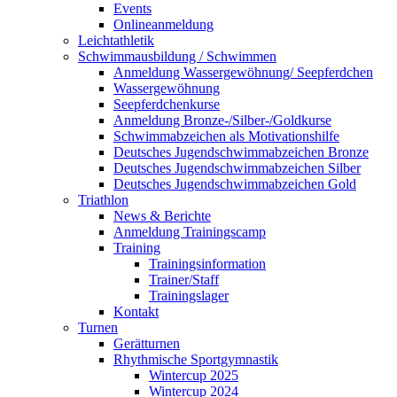
Events
Onlineanmeldung
Leichtathletik
Schwimmausbildung / Schwimmen
Anmeldung Wassergewöhnung/ Seepferdchen
Wassergewöhnung
Seepferdchenkurse
Anmeldung Bronze-/Silber-/Goldkurse
Schwimmabzeichen als Motivationshilfe
Deutsches Jugendschwimmabzeichen Bronze
Deutsches Jugendschwimmabzeichen Silber
Deutsches Jugendschwimmabzeichen Gold
Triathlon
News & Berichte
Anmeldung Trainingscamp
Training
Trainingsinformation
Trainer/Staff
Trainingslager
Kontakt
Turnen
Gerätturnen
Rhythmische Sportgymnastik
Wintercup 2025
Wintercup 2024