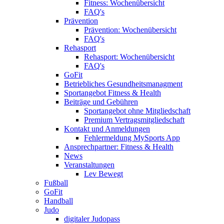
Fitness: Wochenübersicht
FAQ's
Prävention
Prävention: Wochenübersicht
FAQ's
Rehasport
Rehasport: Wochenübersicht
FAQ's
GoFit
Betriebliches Gesundheitsmanagment
Sportangebot Fitness & Health
Beiträge und Gebühren
Sportangebot ohne Mitgliedschaft
Premium Vertragsmitgliedschaft
Kontakt und Anmeldungen
Fehlermeldung MySports App
Ansprechpartner: Fitness & Health
News
Veranstaltungen
Lev Bewegt
Fußball
GoFit
Handball
Judo
digitaler Judopass