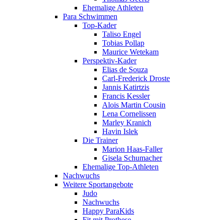
Ehemalige Athleten
Para Schwimmen
Top-Kader
Taliso Engel
Tobias Pollap
Maurice Wetekam
Perspektiv-Kader
Elias de Souza
Carl-Frederick Droste
Jannis Katirtzis
Francis Kessler
Alois Martin Cousin
Lena Cornelissen
Marley Kranich
Havin Islek
Die Trainer
Marion Haas-Faller
Gisela Schumacher
Ehemalige Top-Athleten
Nachwuchs
Weitere Sportangebote
Judo
Nachwuchs
Happy ParaKids
Fit mit Prothese