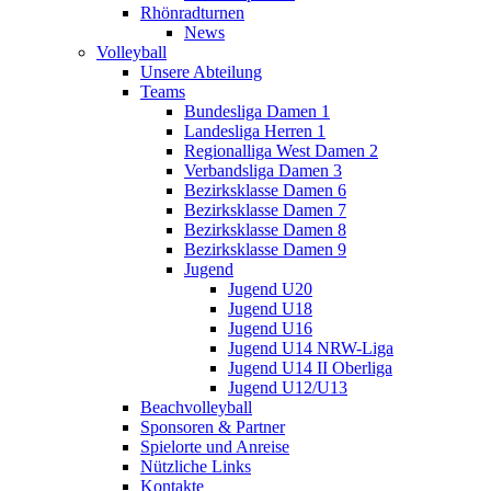
Rhönradturnen
News
Volleyball
Unsere Abteilung
Teams
Bundesliga Damen 1
Landesliga Herren 1
Regionalliga West Damen 2
Verbandsliga Damen 3
Bezirksklasse Damen 6
Bezirksklasse Damen 7
Bezirksklasse Damen 8
Bezirksklasse Damen 9
Jugend
Jugend U20
Jugend U18
Jugend U16
Jugend U14 NRW-Liga
Jugend U14 II Oberliga
Jugend U12/U13
Beachvolleyball
Sponsoren & Partner
Spielorte und Anreise
Nützliche Links
Kontakte