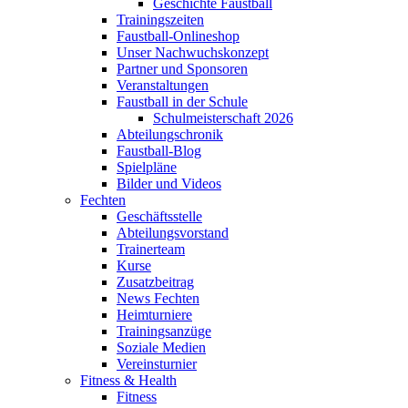
Geschichte Faustball
Trainingszeiten
Faustball-Onlineshop
Unser Nachwuchskonzept
Partner und Sponsoren
Veranstaltungen
Faustball in der Schule
Schulmeisterschaft 2026
Abteilungschronik
Faustball-Blog
Spielpläne
Bilder und Videos
Fechten
Geschäftsstelle
Abteilungsvorstand
Trainerteam
Kurse
Zusatzbeitrag
News Fechten
Heimturniere
Trainingsanzüge
Soziale Medien
Vereinsturnier
Fitness & Health
Fitness