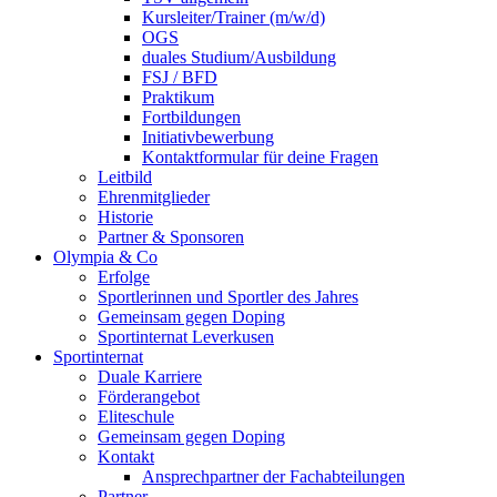
Kursleiter/Trainer (m/w/d)
OGS
duales Studium/Ausbildung
FSJ / BFD
Praktikum
Fortbildungen
Initiativbewerbung
Kontaktformular für deine Fragen
Leitbild
Ehrenmitglieder
Historie
Partner & Sponsoren
Olympia & Co
Erfolge
Sportlerinnen und Sportler des Jahres
Gemeinsam gegen Doping
Sportinternat Leverkusen
Sportinternat
Duale Karriere
Förderangebot
Eliteschule
Gemeinsam gegen Doping
Kontakt
Ansprechpartner der Fachabteilungen
Partner