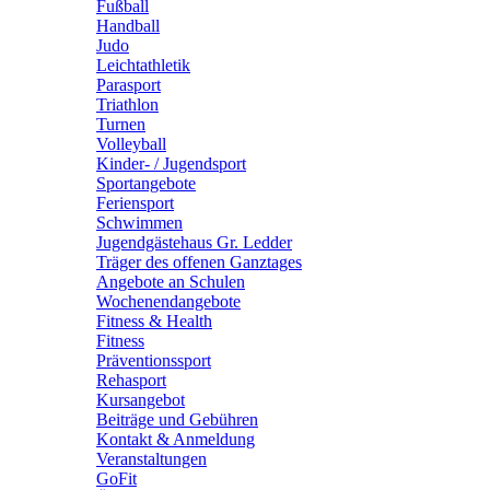
Fußball
Handball
Judo
Leichtathletik
Parasport
Triathlon
Turnen
Volleyball
Kinder- / Jugendsport
Sportangebote
Feriensport
Schwimmen
Jugendgästehaus Gr. Ledder
Träger des offenen Ganztages
Angebote an Schulen
Wochenendangebote
Fitness & Health
Fitness
Präventionssport
Rehasport
Kursangebot
Beiträge und Gebühren
Kontakt & Anmeldung
Veranstaltungen
GoFit