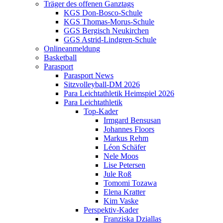
Träger des offenen Ganztags
KGS Don-Bosco-Schule
KGS Thomas-Morus-Schule
GGS Bergisch Neukirchen
GGS Astrid-Lindgren-Schule
Onlineanmeldung
Basketball
Parasport
Parasport News
Sitzvolleyball-DM 2026
Para Leichtathletik Heimspiel 2026
Para Leichtathletik
Top-Kader
Irmgard Bensusan
Johannes Floors
Markus Rehm
Léon Schäfer
Nele Moos
Lise Petersen
Jule Roß
Tomomi Tozawa
Elena Kratter
Kim Vaske
Perspektiv-Kader
Franziska Dziallas