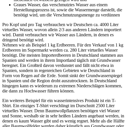
Graues Wasser, das verschmutztes Wasser aus einem
Herstellungsprozess ist, sowie die Wassermenge darstellt, die
benötigt wird, um die Verschmutzungsmenge zu verdünnen
Pro Kopf und pro Tag verbrauchen wir Deutschen ca. 4000 Liter
virtuelles Wasser, wovon allein 2/3 aus anderen Ländern importiert
wird. Damit verbrauchen wir Wasser aus Ländern, in denen es
dringend benötigt wird.
Nehmen wir als Beispiel 1 kg Erdbeeren. Für den Verkauf von 1 kg
Erdbeeren im Supermarkt werden ca. 280 Liter virtuelles Wasser
benötigt. Die meisten Importerdbeeren in Deutschland stammen aus
Spanien und werden in ihrem Importland täglich mit Grundwasser
beregnet. Ein Großteil davon verdunstet und fällt nicht etwa in
Spanien, sondern in regenreichen Gebieten wie Deutschland in
Form von Regen auf die Erde. Somit sinkt der Grundwasserspiegel
in Spanien und die Region droht auszutrocknen. In Deutschland
hingegen kann es wiederum zu extremen Niederschlägen kommen,
die dann zu Hochwasser führen können.
Ein weiteres Beispiel für ein wasserintensives Produkt ist ein T-
Shirt. Ein einziges T-Shirt verschlingt im Durschnitt 2500 Liter
virtuelles Wasser. Denn Baumwollpflanzen benötigen viel Wasser
und Sonne, weshalb sie in sehr heißen Ländern angebaut werden, in
denen es kaum Wasser gibt und es wenig regnet. Mehr als die Hälfte
aller Baumwollfelder werden daher künstlich aus Grundwasser oder