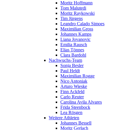
Moritz Hoffmann
Tom Malutedi
Moritz Raykowski
Tim Jürgens
Leandro Calado Simoes
Maximilian Gross
Johannes Kamps
Liana Jovanovic
Emilia Rausch
Elias Tönnes
Clara Bardohl
Nachwuchs-Team
Sonja Besler
Paul Heldt
Maximilian Rogge
Nico Antoniak
Arturo Wieske
Finn Ackfeld
Carlo Reuter
Carolina Avila Alvares
Frida Steenbock
Lea Rösgen
Weitere Athleten
Johannes Bessell
Moritz Gerlach