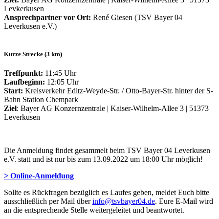
Levkerkusen
Ansprechpartner vor Ort:
René Giesen (TSV Bayer 04
Leverkusen e.V.)
Kurze Strecke (3 km)
Treffpunkt:
11:45 Uhr
Laufbeginn:
12:05 Uhr
Start:
Kreisverkehr Editz-Weyde-Str. / Otto-Bayer-Str. hinter der S-
Bahn Station Chempark
Ziel
: Bayer AG Konzernzentrale | Kaiser-Wilhelm-Allee 3 | 51373
Leverkusen
Die Anmeldung findet gesammelt beim TSV Bayer 04 Leverkusen
e.V. statt und ist nur bis zum 13.09.2022 um 18:00 Uhr möglich!
> Online-Anmeldung
Sollte es Rückfragen bezüglich es Laufes geben, meldet Euch bitte
ausschließlich per Mail über
info@tsvbayer04.de
. Eure E-Mail wird
an die entsprechende Stelle weitergeleitet und beantwortet.