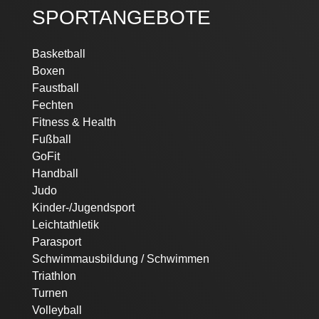
SPORTANGEBOTE
Navigation
Basketball
überspringen
Boxen
Faustball
Fechten
Fitness & Health
Fußball
GoFit
Handball
Judo
Kinder-/Jugendsport
Leichtathletik
Parasport
Schwimmausbildung / Schwimmen
Triathlon
Turnen
Volleyball