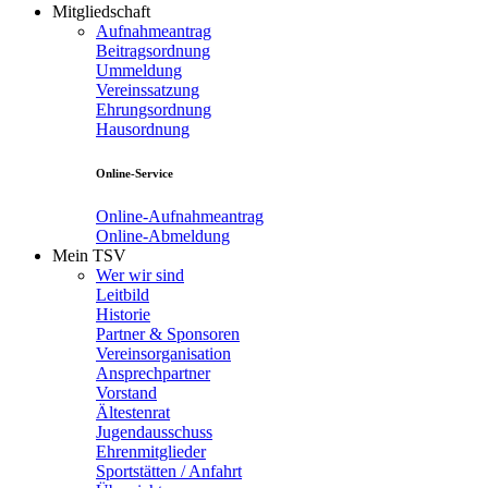
Mitgliedschaft
Aufnahmeantrag
Beitragsordnung
Ummeldung
Vereinssatzung
Ehrungsordnung
Hausordnung
Online-Service
Online-Aufnahmeantrag
Online-Abmeldung
Mein TSV
Wer wir sind
Leitbild
Historie
Partner & Sponsoren
Vereinsorganisation
Ansprechpartner
Vorstand
Ältestenrat
Jugendausschuss
Ehrenmitglieder
Sportstätten / Anfahrt