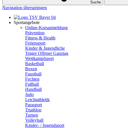
Suche
Navigation überspringen
Sportangebote
Online-Kursanmeldung
Prävention
Fitness & Health
Feriensport
Kinder & Jugendliche
Träger Offener Ganztag
Wettkampfsport
Basketball
Boxen
Faustball
Fechten
Fußball
Handball
Judo
Leichtathletik
Parasport
Triathlon
Turnen
Volleyball
Kinder- / Jugendsport