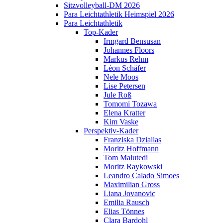
Sitzvolleyball-DM 2026
Para Leichtathletik Heimspiel 2026
Para Leichtathletik
Top-Kader
Irmgard Bensusan
Johannes Floors
Markus Rehm
Léon Schäfer
Nele Moos
Lise Petersen
Jule Roß
Tomomi Tozawa
Elena Kratter
Kim Vaske
Perspektiv-Kader
Franziska Dziallas
Moritz Hoffmann
Tom Malutedi
Moritz Raykowski
Leandro Calado Simoes
Maximilian Gross
Liana Jovanovic
Emilia Rausch
Elias Tönnes
Clara Bardohl