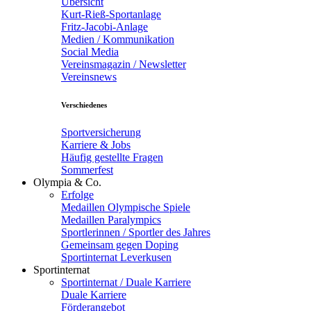
Übersicht
Kurt-Rieß-Sportanlage
Fritz-Jacobi-Anlage
Medien / Kommunikation
Social Media
Vereinsmagazin / Newsletter
Vereinsnews
Verschiedenes
Sportversicherung
Karriere & Jobs
Häufig gestellte Fragen
Sommerfest
Olympia & Co.
Erfolge
Medaillen Olympische Spiele
Medaillen Paralympics
Sportlerinnen / Sportler des Jahres
Gemeinsam gegen Doping
Sportinternat Leverkusen
Sportinternat
Sportinternat / Duale Karriere
Duale Karriere
Förderangebot