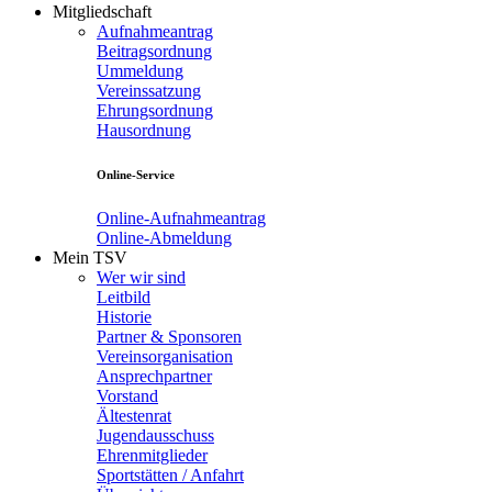
Mitgliedschaft
Aufnahmeantrag
Beitragsordnung
Ummeldung
Vereinssatzung
Ehrungsordnung
Hausordnung
Online-Service
Online-Aufnahmeantrag
Online-Abmeldung
Mein TSV
Wer wir sind
Leitbild
Historie
Partner & Sponsoren
Vereinsorganisation
Ansprechpartner
Vorstand
Ältestenrat
Jugendausschuss
Ehrenmitglieder
Sportstätten / Anfahrt