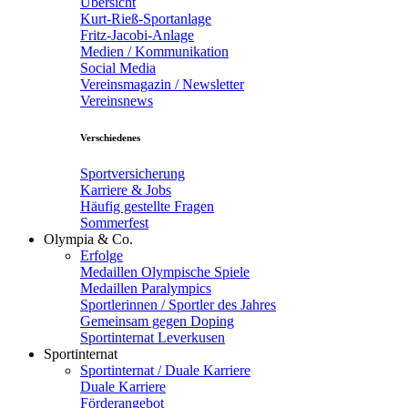
Übersicht
Kurt-Rieß-Sportanlage
Fritz-Jacobi-Anlage
Medien / Kommunikation
Social Media
Vereinsmagazin / Newsletter
Vereinsnews
Verschiedenes
Sportversicherung
Karriere & Jobs
Häufig gestellte Fragen
Sommerfest
Olympia & Co.
Erfolge
Medaillen Olympische Spiele
Medaillen Paralympics
Sportlerinnen / Sportler des Jahres
Gemeinsam gegen Doping
Sportinternat Leverkusen
Sportinternat
Sportinternat / Duale Karriere
Duale Karriere
Förderangebot