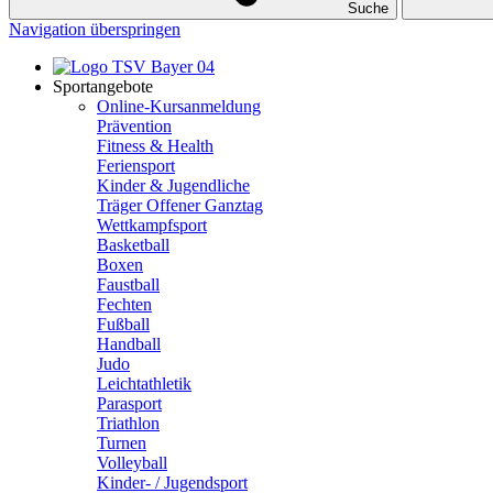
Suche
Navigation überspringen
Sportangebote
Online-Kursanmeldung
Prävention
Fitness & Health
Feriensport
Kinder & Jugendliche
Träger Offener Ganztag
Wettkampfsport
Basketball
Boxen
Faustball
Fechten
Fußball
Handball
Judo
Leichtathletik
Parasport
Triathlon
Turnen
Volleyball
Kinder- / Jugendsport