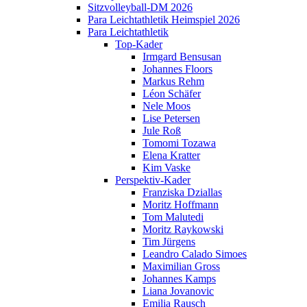
Sitzvolleyball-DM 2026
Para Leichtathletik Heimspiel 2026
Para Leichtathletik
Top-Kader
Irmgard Bensusan
Johannes Floors
Markus Rehm
Léon Schäfer
Nele Moos
Lise Petersen
Jule Roß
Tomomi Tozawa
Elena Kratter
Kim Vaske
Perspektiv-Kader
Franziska Dziallas
Moritz Hoffmann
Tom Malutedi
Moritz Raykowski
Tim Jürgens
Leandro Calado Simoes
Maximilian Gross
Johannes Kamps
Liana Jovanovic
Emilia Rausch