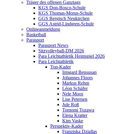
Träger des offenen Ganztags
KGS Don-Bosco-Schule
KGS Thomas-Morus-Schule
GGS Bergisch Neukirchen
GGS Astrid-Lindgren-Schule
Onlineanmeldung
Basketball
Parasport
Parasport News
Sitzvolleyball-DM 2026
Para Leichtathletik Heimspiel 2026
Para Leichtathletik
Top-Kader
Irmgard Bensusan
Johannes Floors
Markus Rehm
Léon Schäfer
Nele Moos
Lise Petersen
Jule Roß
Tomomi Tozawa
Elena Kratter
Kim Vaske
Perspektiv-Kader
Franziska Dziallas