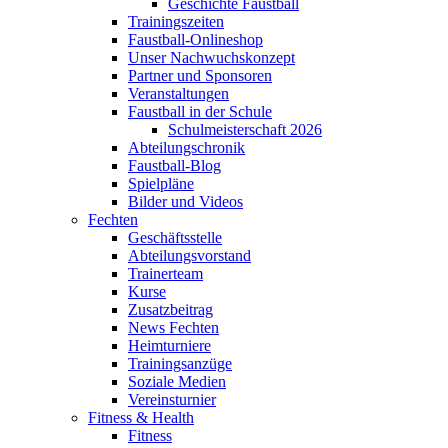
Geschichte Faustball
Trainingszeiten
Faustball-Onlineshop
Unser Nachwuchskonzept
Partner und Sponsoren
Veranstaltungen
Faustball in der Schule
Schulmeisterschaft 2026
Abteilungschronik
Faustball-Blog
Spielpläne
Bilder und Videos
Fechten
Geschäftsstelle
Abteilungsvorstand
Trainerteam
Kurse
Zusatzbeitrag
News Fechten
Heimturniere
Trainingsanzüge
Soziale Medien
Vereinsturnier
Fitness & Health
Fitness