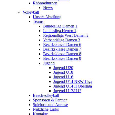
Rhönradturnen
News
Volleyball
Unsere Abteilung
Teams
Bundesliga Damen 1
Landesliga Herren 1
Regionalliga West Damen 2
Verbandsliga Damen 3
Bezirksklasse Damen 6
Bezirksklasse Damen 7
Bezirksklasse Damen 8
Bezirksklasse Damen 9
Jugend
Jugend U20
Jugend U18
Jugend U16
Jugend U14 NRW-Liga
Jugend U14 II Oberliga
Jugend U12/U13
Beachvolleyball
Sponsoren & Partner
Spielorte und Anreise
Nützliche Links
Kontakte