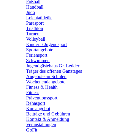
Fußball
Handball
Judo
Leichtathletik
Parasport
Triathlon
Turnen
Volleyball
Kinder- / Jugendsport
Sportangebote
Feriensport
Schwimmen
Jugendgästehaus Gr. Ledder
Träger des offenen Ganztages
Angebote an Schulen
Wochenendangebote
Fitness & Health
Fitness
Präventionssport
Rehasport
Kursangebot
Beiträge und Gebühren
Kontakt & Anmeldung
Veranstaltungen
GoFit