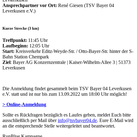
Ansprechpartner vor Ort:
René Giesen (TSV Bayer 04
Leverkusen e.V.)
Kurze Strecke (3 km)
Treffpunkt:
11:45 Uhr
Laufbeginn:
12:05 Uhr
Start:
Kreisverkehr Editz-Weyde-Str. / Otto-Bayer-Str. hinter der S-
Bahn Station Chempark
Ziel
: Bayer AG Konzernzentrale | Kaiser-Wilhelm-Allee 3 | 51373
Leverkusen
Die Anmeldung findet gesammelt beim TSV Bayer 04 Leverkusen
e.V. statt und ist nur bis zum 13.09.2022 um 18:00 Uhr möglich!
> Online-Anmeldung
Sollte es Rückfragen bezüglich es Laufes geben, meldet Euch bitte
ausschließlich per Mail über
info@tsvbayer04.de
. Eure E-Mail wird
an die entsprechende Stelle weitergeleitet und beantwortet.
RunBlue Kampagne