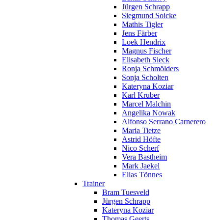
Jürgen Schrapp
Siegmund Soicke
Mathis Tigler
Jens Färber
Loek Hendrix
Magnus Fischer
Elisabeth Sieck
Ronja Schmölders
Sonja Scholten
Kateryna Koziar
Karl Kruber
Marcel Malchin
Angelika Nowak
Alfonso Serrano Carnerero
Maria Tietze
Astrid Höfte
Nico Scherf
Vera Bastheim
Mark Jaekel
Elias Tönnes
Trainer
Bram Tuesveld
Jürgen Schrapp
Kateryna Koziar
Thomas Geerts