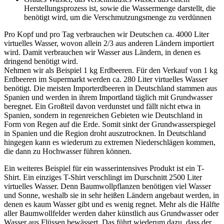
Herstellungsprozess ist, sowie die Wassermenge darstellt, die
benötigt wird, um die Verschmutzungsmenge zu verdünnen
Pro Kopf und pro Tag verbrauchen wir Deutschen ca. 4000 Liter
virtuelles Wasser, wovon allein 2/3 aus anderen Ländern importiert
wird. Damit verbrauchen wir Wasser aus Ländern, in denen es
dringend benötigt wird.
Nehmen wir als Beispiel 1 kg Erdbeeren. Für den Verkauf von 1 kg
Erdbeeren im Supermarkt werden ca. 280 Liter virtuelles Wasser
benötigt. Die meisten Importerdbeeren in Deutschland stammen aus
Spanien und werden in ihrem Importland täglich mit Grundwasser
beregnet. Ein Großteil davon verdunstet und fällt nicht etwa in
Spanien, sondern in regenreichen Gebieten wie Deutschland in
Form von Regen auf die Erde. Somit sinkt der Grundwasserspiegel
in Spanien und die Region droht auszutrocknen. In Deutschland
hingegen kann es wiederum zu extremen Niederschlägen kommen,
die dann zu Hochwasser führen können.
Ein weiteres Beispiel für ein wasserintensives Produkt ist ein T-
Shirt. Ein einziges T-Shirt verschlingt im Durschnitt 2500 Liter
virtuelles Wasser. Denn Baumwollpflanzen benötigen viel Wasser
und Sonne, weshalb sie in sehr heißen Ländern angebaut werden, in
denen es kaum Wasser gibt und es wenig regnet. Mehr als die Hälfte
aller Baumwollfelder werden daher künstlich aus Grundwasser oder
Wasser aus Flüssen bewässert. Das führt wiederum dazu, dass der