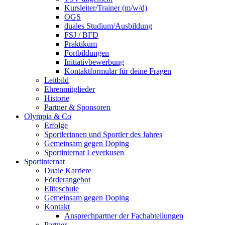
Kursleiter/Trainer (m/w/d)
OGS
duales Studium/Ausbildung
FSJ / BFD
Praktikum
Fortbildungen
Initiativbewerbung
Kontaktformular für deine Fragen
Leitbild
Ehrenmitglieder
Historie
Partner & Sponsoren
Olympia & Co
Erfolge
Sportlerinnen und Sportler des Jahres
Gemeinsam gegen Doping
Sportinternat Leverkusen
Sportinternat
Duale Karriere
Förderangebot
Eliteschule
Gemeinsam gegen Doping
Kontakt
Ansprechpartner der Fachabteilungen
Partner