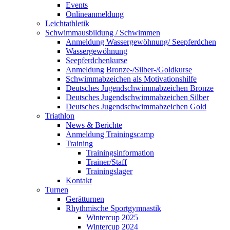
Events
Onlineanmeldung
Leichtathletik
Schwimmausbildung / Schwimmen
Anmeldung Wassergewöhnung/ Seepferdchen
Wassergewöhnung
Seepferdchenkurse
Anmeldung Bronze-/Silber-/Goldkurse
Schwimmabzeichen als Motivationshilfe
Deutsches Jugendschwimmabzeichen Bronze
Deutsches Jugendschwimmabzeichen Silber
Deutsches Jugendschwimmabzeichen Gold
Triathlon
News & Berichte
Anmeldung Trainingscamp
Training
Trainingsinformation
Trainer/Staff
Trainingslager
Kontakt
Turnen
Gerätturnen
Rhythmische Sportgymnastik
Wintercup 2025
Wintercup 2024