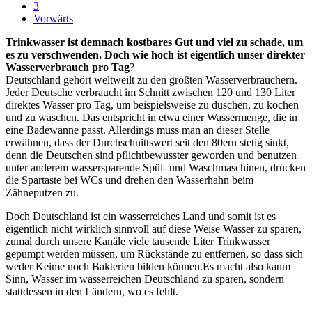
3
Vorwärts
Trinkwasser ist demnach kostbares Gut und viel zu schade, um
es zu verschwenden. Doch wie hoch ist eigentlich unser direkter
Wasserverbrauch pro Tag
?
Deutschland gehört weltweilt zu den größten Wasserverbrauchern.
Jeder Deutsche verbraucht im Schnitt zwischen 120 und 130 Liter
direktes Wasser pro Tag, um beispielsweise zu duschen, zu kochen
und zu waschen. Das entspricht in etwa einer Wassermenge, die in
eine Badewanne passt. Allerdings muss man an dieser Stelle
erwähnen, dass der Durchschnittswert seit den 80ern stetig sinkt,
denn die Deutschen sind pflichtbewusster geworden und benutzen
unter anderem wassersparende Spül- und Waschmaschinen, drücken
die Spartaste bei WCs und drehen den Wasserhahn beim
Zähneputzen zu.
Doch Deutschland ist ein wasserreiches Land und somit ist es
eigentlich nicht wirklich sinnvoll auf diese Weise Wasser zu sparen,
zumal durch unsere Kanäle viele tausende Liter Trinkwasser
gepumpt werden müssen, um Rückstände zu entfernen, so dass sich
weder Keime noch Bakterien bilden können.Es macht also kaum
Sinn, Wasser im wasserreichen Deutschland zu sparen, sondern
stattdessen in den Ländern, wo es fehlt.