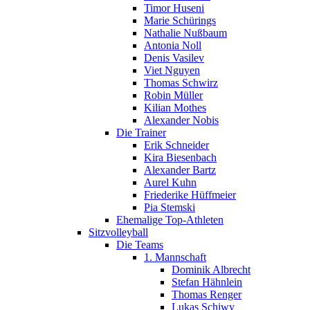
Timor Huseni
Marie Schürings
Nathalie Nußbaum
Antonia Noll
Denis Vasilev
Viet Nguyen
Thomas Schwirz
Robin Müller
Kilian Mothes
Alexander Nobis
Die Trainer
Erik Schneider
Kira Biesenbach
Alexander Bartz
Aurel Kuhn
Friederike Hüffmeier
Pia Stemski
Ehemalige Top-Athleten
Sitzvolleyball
Die Teams
1. Mannschaft
Dominik Albrecht
Stefan Hähnlein
Thomas Renger
Lukas Schiwy