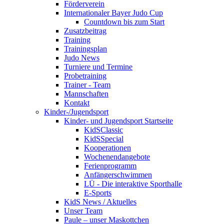
Förderverein
Internationaler Bayer Judo Cup
Countdown bis zum Start
Zusatzbeitrag
Training
Trainingsplan
Judo News
Turniere und Termine
Probetraining
Trainer - Team
Mannschaften
Kontakt
Kinder-/Jugendsport
Kinder- und Jugendsport Startseite
KidSClassic
KidSSpecial
Kooperationen
Wochenendangebote
Ferienprogramm
Anfängerschwimmen
LÜ - Die interaktive Sporthalle
E-Sports
KidS News / Aktuelles
Unser Team
Paule – unser Maskottchen