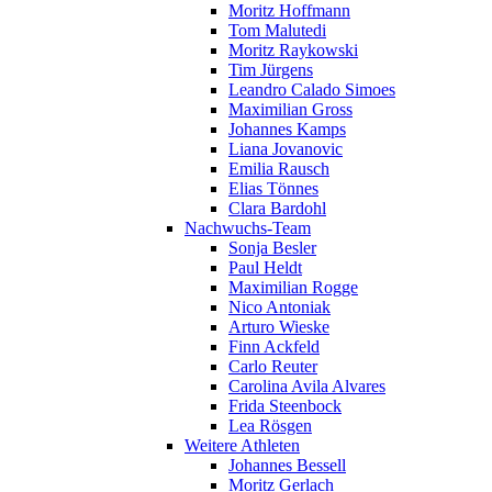
Moritz Hoffmann
Tom Malutedi
Moritz Raykowski
Tim Jürgens
Leandro Calado Simoes
Maximilian Gross
Johannes Kamps
Liana Jovanovic
Emilia Rausch
Elias Tönnes
Clara Bardohl
Nachwuchs-Team
Sonja Besler
Paul Heldt
Maximilian Rogge
Nico Antoniak
Arturo Wieske
Finn Ackfeld
Carlo Reuter
Carolina Avila Alvares
Frida Steenbock
Lea Rösgen
Weitere Athleten
Johannes Bessell
Moritz Gerlach