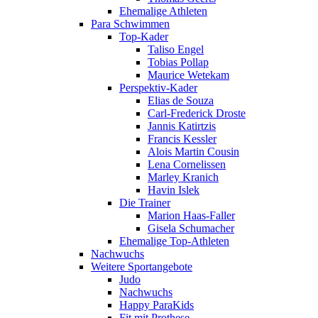
Ehemalige Athleten
Para Schwimmen
Top-Kader
Taliso Engel
Tobias Pollap
Maurice Wetekam
Perspektiv-Kader
Elias de Souza
Carl-Frederick Droste
Jannis Katirtzis
Francis Kessler
Alois Martin Cousin
Lena Cornelissen
Marley Kranich
Havin Islek
Die Trainer
Marion Haas-Faller
Gisela Schumacher
Ehemalige Top-Athleten
Nachwuchs
Weitere Sportangebote
Judo
Nachwuchs
Happy ParaKids
Fit mit Prothese