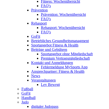
Fitness: Wochenübersicht
FAQ's
Prävention
Prävention: Wochenübersicht
FAQ's
Rehasport
Rehasport: Wochenübersicht
FAQ's
GoFit
Betriebliches Gesundheitsmanagment
Sportangebot Fitness & Health
Beiträge und Gebühren
Sportangebot ohne Mitgliedschaft
Premium Vertragsmitgliedschaft
Kontakt und Anmeldungen
Fehlermeldung MySports App
Ansprechpartner: Fitness & Health
News
Veranstaltungen
Lev Bewegt
Fußball
GoFit
Handball
Judo
digitaler Judopass