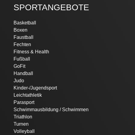
SPORTANGEBOTE
Navigation
Basketball
überspringen
Boxen
Faustball
Fechten
Fitness & Health
Fußball
GoFit
Handball
Judo
Kinder-/Jugendsport
Leichtathletik
Parasport
Schwimmausbildung / Schwimmen
Triathlon
Turnen
Volleyball