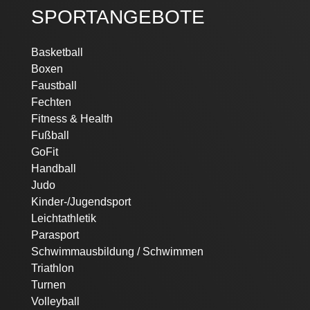
SPORTANGEBOTE
Navigation
Basketball
überspringen
Boxen
Faustball
Fechten
Fitness & Health
Fußball
GoFit
Handball
Judo
Kinder-/Jugendsport
Leichtathletik
Parasport
Schwimmausbildung / Schwimmen
Triathlon
Turnen
Volleyball