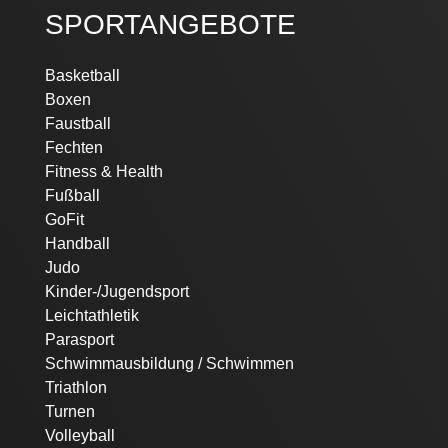
SPORTANGEBOTE
Navigation
Basketball
überspringen
Boxen
Faustball
Fechten
Fitness & Health
Fußball
GoFit
Handball
Judo
Kinder-/Jugendsport
Leichtathletik
Parasport
Schwimmausbildung / Schwimmen
Triathlon
Turnen
Volleyball