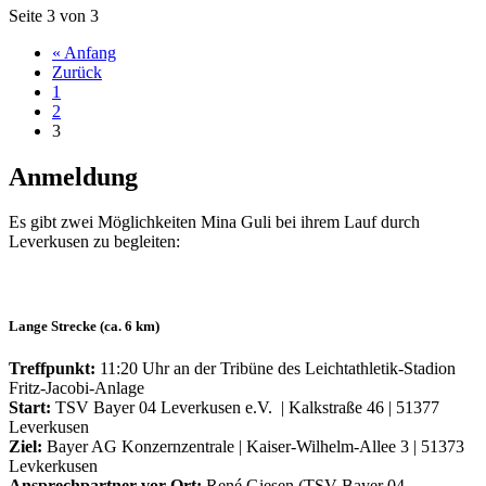
Seite 3 von 3
« Anfang
Zurück
1
2
3
Anmeldung
Es gibt zwei Möglichkeiten Mina Guli bei ihrem Lauf durch
Leverkusen zu begleiten:
Lange Strecke (ca. 6 km)
Treffpunkt:
11:20 Uhr an der Tribüne des Leichtathletik-Stadion
Fritz-Jacobi-Anlage
Start:
TSV Bayer 04 Leverkusen e.V. | Kalkstraße 46 | 51377
Leverkusen
Ziel:
Bayer AG Konzernzentrale | Kaiser-Wilhelm-Allee 3 | 51373
Levkerkusen
Ansprechpartner vor Ort:
René Giesen (TSV Bayer 04