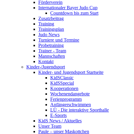
Förderverein
Internationaler Bayer Judo Cup
Countdown bis zum Start
Zusatzbeitrag
Training
Trainingsplan
Judo News
Turniere und Termine
Probetraining
Trainer - Team
Mannschaften
Kontakt
Kinder-/Jugendsport
Kinder- und Jugendsport Startseite
KidSClassic
KidSSpecial
Kooperationen
Wochenendangebote
Ferienprogramm
Anfängerschwimmen
LÜ - Die interaktive Sporthalle
E-Sports
KidS News / Aktuelles
Unser Team
Paule – unser Maskottchen