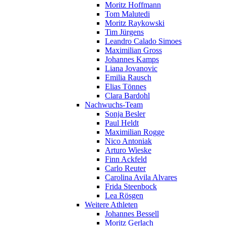
Moritz Hoffmann
Tom Malutedi
Moritz Raykowski
Tim Jürgens
Leandro Calado Simoes
Maximilian Gross
Johannes Kamps
Liana Jovanovic
Emilia Rausch
Elias Tönnes
Clara Bardohl
Nachwuchs-Team
Sonja Besler
Paul Heldt
Maximilian Rogge
Nico Antoniak
Arturo Wieske
Finn Ackfeld
Carlo Reuter
Carolina Avila Alvares
Frida Steenbock
Lea Rösgen
Weitere Athleten
Johannes Bessell
Moritz Gerlach