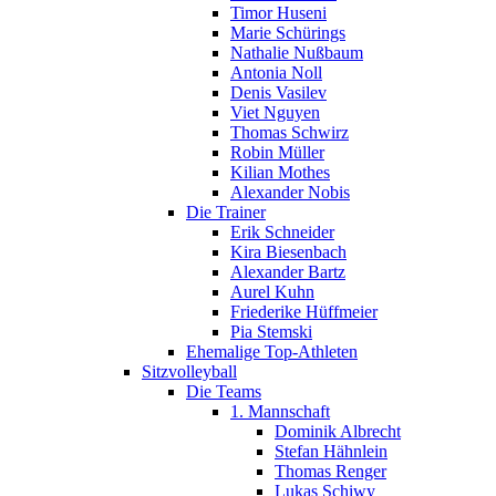
Timor Huseni
Marie Schürings
Nathalie Nußbaum
Antonia Noll
Denis Vasilev
Viet Nguyen
Thomas Schwirz
Robin Müller
Kilian Mothes
Alexander Nobis
Die Trainer
Erik Schneider
Kira Biesenbach
Alexander Bartz
Aurel Kuhn
Friederike Hüffmeier
Pia Stemski
Ehemalige Top-Athleten
Sitzvolleyball
Die Teams
1. Mannschaft
Dominik Albrecht
Stefan Hähnlein
Thomas Renger
Lukas Schiwy