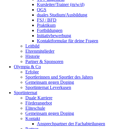
Kursleiter/Trainer (m/w/d)
OGS
duales Studium/Ausbildung
FSJ / BFD
Praktikum
Fortbildungen
Initiativbewerbung
Kontaktformular für deine Fragen
Leitbild
Ehrenmitglieder
Historie
Partner & Sponsoren
Olympia & Co
Erfolge
Sportlerinnen und Sportler des Jahres
Gemeinsam gegen Doping
Sportinternat Leverkusen
Sportinternat
Duale Karriere
Förderangebot
Eliteschule
Gemeinsam gegen Doping
Kontakt
Ansprechpartner der Fachabteilungen
Partner