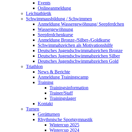
Events
Onlineanmeldung
Leichtathletik
Schwimmausbildung / Schwimmen
Anmeldung Wassergewöhnung/ Seepferdchen
Wassergewöhnung
Seepferdchenkurse
Anmeldung Bronze-/Silber-/Goldkurse
Schwimmabzeichen als Motivationshilfe
Deutsches Jugendschwimmabzeichen Bronze
Deutsches Jugendschwimmabzeichen Silber
Deutsches Jugendschwimmabzeichen Gold
Triathlon
News & Berichte
Anmeldung Trainingscamp
Training
Trainingsinformation
Trainer/Staff
Trainingslager
Kontakt
Turnen
Gerätturnen
Rhythmische Sportgymnastik
Wintercup 2025
Wintercup 2024