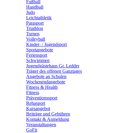
Fußball
Handball
Judo
Leichtathletik
Parasport
Triathlon
Turnen
Volleyball
Kinder- / Jugendsport
Sportangebote
Feriensport
Schwimmen
Jugendgästehaus Gr. Ledder
Träger des offenen Ganztages
Angebote an Schulen
Wochenendangebote
Fitness & Health
Fitness
Präventionssport
Rehasport
Kursangebot
Beiträge und Gebühren
Kontakt & Anmeldung
Veranstaltungen
GoFit