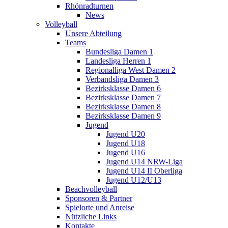
Rhönradturnen
News
Volleyball
Unsere Abteilung
Teams
Bundesliga Damen 1
Landesliga Herren 1
Regionalliga West Damen 2
Verbandsliga Damen 3
Bezirksklasse Damen 6
Bezirksklasse Damen 7
Bezirksklasse Damen 8
Bezirksklasse Damen 9
Jugend
Jugend U20
Jugend U18
Jugend U16
Jugend U14 NRW-Liga
Jugend U14 II Oberliga
Jugend U12/U13
Beachvolleyball
Sponsoren & Partner
Spielorte und Anreise
Nützliche Links
Kontakte