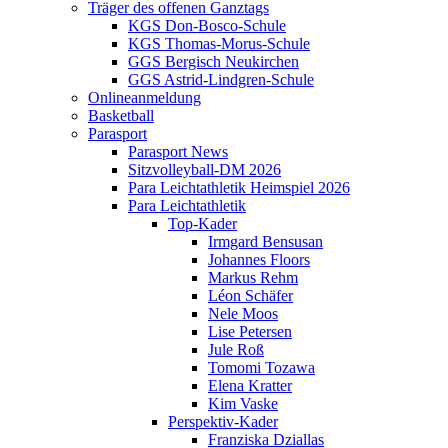
Träger des offenen Ganztags
KGS Don-Bosco-Schule
KGS Thomas-Morus-Schule
GGS Bergisch Neukirchen
GGS Astrid-Lindgren-Schule
Onlineanmeldung
Basketball
Parasport
Parasport News
Sitzvolleyball-DM 2026
Para Leichtathletik Heimspiel 2026
Para Leichtathletik
Top-Kader
Irmgard Bensusan
Johannes Floors
Markus Rehm
Léon Schäfer
Nele Moos
Lise Petersen
Jule Roß
Tomomi Tozawa
Elena Kratter
Kim Vaske
Perspektiv-Kader
Franziska Dziallas