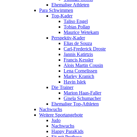
Ehemalige Athleten
Para Schwimmen
Top-Kader
Taliso Engel
Tobias Pollap
Maurice Wetekam
Perspektiv-Kader
Elias de Souza
Carl-Frederick Droste
Jannis Katirtzis
Francis Kessler
Alois Martin Cousin
Lena Cornelissen
Marley Kranich
Havin Islek
Die Trainer
Marion Haas-Faller
Gisela Schumacher
Ehemalige Top-Athleten
Nachwuchs
Weitere Sportangebote
Judo
Nachwuchs
Happy ParaKids
Fit mit Prothese