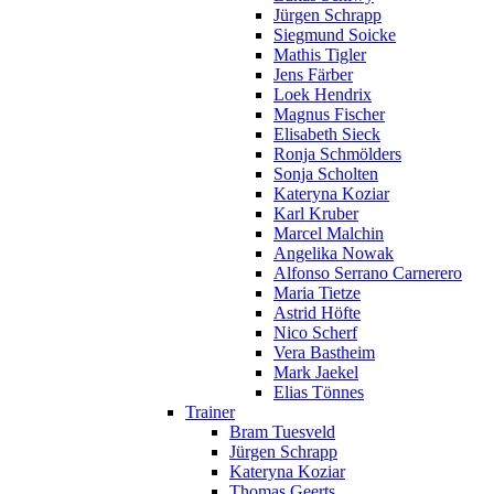
Jürgen Schrapp
Siegmund Soicke
Mathis Tigler
Jens Färber
Loek Hendrix
Magnus Fischer
Elisabeth Sieck
Ronja Schmölders
Sonja Scholten
Kateryna Koziar
Karl Kruber
Marcel Malchin
Angelika Nowak
Alfonso Serrano Carnerero
Maria Tietze
Astrid Höfte
Nico Scherf
Vera Bastheim
Mark Jaekel
Elias Tönnes
Trainer
Bram Tuesveld
Jürgen Schrapp
Kateryna Koziar
Thomas Geerts