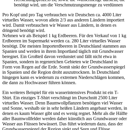
benötigt wird, um die Verschmutzungsmenge zu verdünnen
Pro Kopf und pro Tag verbrauchen wir Deutschen ca. 4000 Liter
virtuelles Wasser, wovon allein 2/3 aus anderen Ländern importiert
wird. Damit verbrauchen wir Wasser aus Ländern, in denen es
dringend benötigt wird.
Nehmen wir als Beispiel 1 kg Erdbeeren. Für den Verkauf von 1 kg
Erdbeeren im Supermarkt werden ca. 280 Liter virtuelles Wasser
benötigt. Die meisten Importerdbeeren in Deutschland stammen aus
Spanien und werden in ihrem Importland täglich mit Grundwasser
beregnet. Ein Großteil davon verdunstet und fällt nicht etwa in
Spanien, sondern in regenreichen Gebieten wie Deutschland in
Form von Regen auf die Erde. Somit sinkt der Grundwasserspiegel
in Spanien und die Region droht auszutrocknen. In Deutschland
hingegen kann es wiederum zu extremen Niederschlägen kommen,
die dann zu Hochwasser führen können.
Ein weiteres Beispiel für ein wasserintensives Produkt ist ein T-
Shirt. Ein einziges T-Shirt verschlingt im Durschnitt 2500 Liter
virtuelles Wasser. Denn Baumwollpflanzen benötigen viel Wasser
und Sonne, weshalb sie in sehr heißen Ländern angebaut werden, in
denen es kaum Wasser gibt und es wenig regnet. Mehr als die Hälfte
aller Baumwollfelder werden daher künstlich aus Grundwasser oder
Wasser aus Flüssen bewässert. Das führt wiederum dazu, dass der
Grundwasserspiegel der Region sinkt und Seen und Flüsse