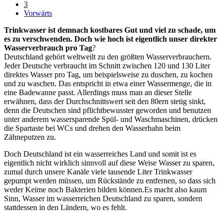
3
Vorwärts
Trinkwasser ist demnach kostbares Gut und viel zu schade, um
es zu verschwenden. Doch wie hoch ist eigentlich unser direkter
Wasserverbrauch pro Tag
?
Deutschland gehört weltweilt zu den größten Wasserverbrauchern.
Jeder Deutsche verbraucht im Schnitt zwischen 120 und 130 Liter
direktes Wasser pro Tag, um beispielsweise zu duschen, zu kochen
und zu waschen. Das entspricht in etwa einer Wassermenge, die in
eine Badewanne passt. Allerdings muss man an dieser Stelle
erwähnen, dass der Durchschnittswert seit den 80ern stetig sinkt,
denn die Deutschen sind pflichtbewusster geworden und benutzen
unter anderem wassersparende Spül- und Waschmaschinen, drücken
die Spartaste bei WCs und drehen den Wasserhahn beim
Zähneputzen zu.
Doch Deutschland ist ein wasserreiches Land und somit ist es
eigentlich nicht wirklich sinnvoll auf diese Weise Wasser zu sparen,
zumal durch unsere Kanäle viele tausende Liter Trinkwasser
gepumpt werden müssen, um Rückstände zu entfernen, so dass sich
weder Keime noch Bakterien bilden können.Es macht also kaum
Sinn, Wasser im wasserreichen Deutschland zu sparen, sondern
stattdessen in den Ländern, wo es fehlt.