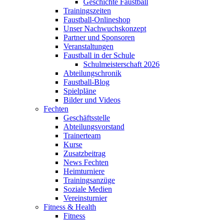
Geschichte Faustball
Trainingszeiten
Faustball-Onlineshop
Unser Nachwuchskonzept
Partner und Sponsoren
Veranstaltungen
Faustball in der Schule
Schulmeisterschaft 2026
Abteilungschronik
Faustball-Blog
Spielpläne
Bilder und Videos
Fechten
Geschäftsstelle
Abteilungsvorstand
Trainerteam
Kurse
Zusatzbeitrag
News Fechten
Heimturniere
Trainingsanzüge
Soziale Medien
Vereinsturnier
Fitness & Health
Fitness