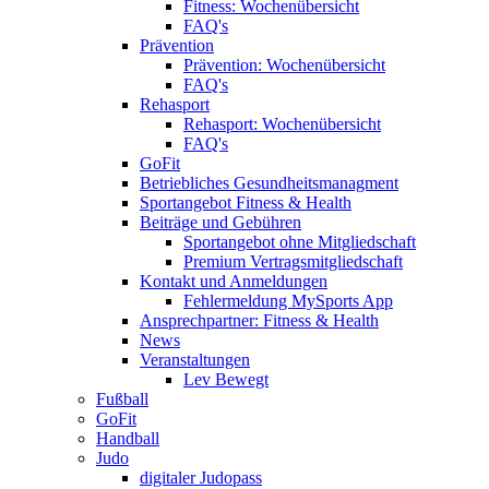
Fitness: Wochenübersicht
FAQ's
Prävention
Prävention: Wochenübersicht
FAQ's
Rehasport
Rehasport: Wochenübersicht
FAQ's
GoFit
Betriebliches Gesundheitsmanagment
Sportangebot Fitness & Health
Beiträge und Gebühren
Sportangebot ohne Mitgliedschaft
Premium Vertragsmitgliedschaft
Kontakt und Anmeldungen
Fehlermeldung MySports App
Ansprechpartner: Fitness & Health
News
Veranstaltungen
Lev Bewegt
Fußball
GoFit
Handball
Judo
digitaler Judopass