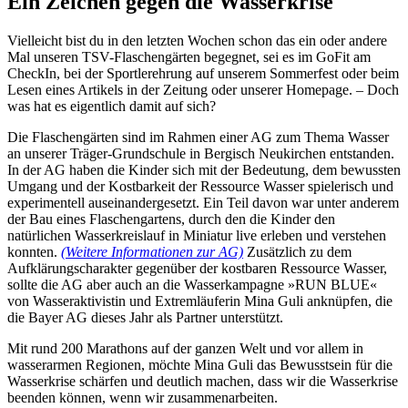
Ein Zeichen gegen die Wasserkrise
Vielleicht bist du in den letzten Wochen schon das ein oder andere
Mal unseren TSV-Flaschengärten begegnet, sei es im GoFit am
CheckIn, bei der Sportlerehrung auf unserem Sommerfest oder beim
Lesen eines Artikels in der Zeitung oder unserer Homepage. – Doch
was hat es eigentlich damit auf sich?
Die Flaschengärten sind im Rahmen einer AG zum Thema Wasser
an unserer Träger-Grundschule in Bergisch Neukirchen entstanden.
In der AG haben die Kinder sich mit der Bedeutung, dem bewussten
Umgang und der Kostbarkeit der Ressource Wasser spielerisch und
experimentell auseinandergesetzt. Ein Teil davon war unter anderem
der Bau eines Flaschengartens, durch den die Kinder den
natürlichen Wasserkreislauf in Miniatur live erleben und verstehen
konnten.
(Weitere Informationen zur AG)
Zusätzlich zu dem
Aufklärungscharakter gegenüber der kostbaren Ressource Wasser,
sollte die AG aber auch an die Wasserkampagne »RUN BLUE«
von Wasseraktivistin und Extremläuferin Mina Guli anknüpfen, die
die Bayer AG dieses Jahr als Partner unterstützt.
Mit rund 200 Marathons auf der ganzen Welt und vor allem in
wasserarmen Regionen, möchte Mina Guli das Bewusstsein für die
Wasserkrise schärfen und deutlich machen, dass wir die Wasserkrise
beenden können, wenn wir zusammenarbeiten.