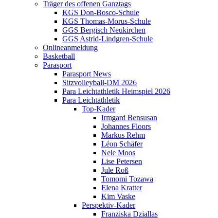
Träger des offenen Ganztags
KGS Don-Bosco-Schule
KGS Thomas-Morus-Schule
GGS Bergisch Neukirchen
GGS Astrid-Lindgren-Schule
Onlineanmeldung
Basketball
Parasport
Parasport News
Sitzvolleyball-DM 2026
Para Leichtathletik Heimspiel 2026
Para Leichtathletik
Top-Kader
Irmgard Bensusan
Johannes Floors
Markus Rehm
Léon Schäfer
Nele Moos
Lise Petersen
Jule Roß
Tomomi Tozawa
Elena Kratter
Kim Vaske
Perspektiv-Kader
Franziska Dziallas