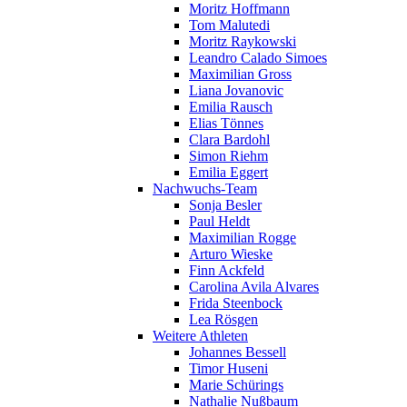
Moritz Hoffmann
Tom Malutedi
Moritz Raykowski
Leandro Calado Simoes
Maximilian Gross
Liana Jovanovic
Emilia Rausch
Elias Tönnes
Clara Bardohl
Simon Riehm
Emilia Eggert
Nachwuchs-Team
Sonja Besler
Paul Heldt
Maximilian Rogge
Arturo Wieske
Finn Ackfeld
Carolina Avila Alvares
Frida Steenbock
Lea Rösgen
Weitere Athleten
Johannes Bessell
Timor Huseni
Marie Schürings
Nathalie Nußbaum