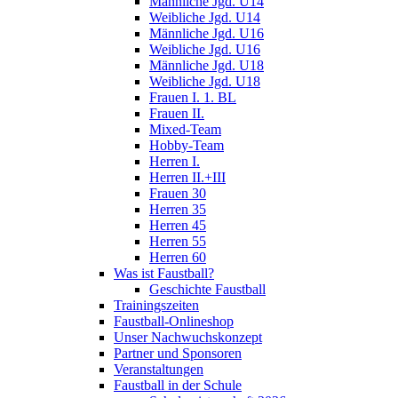
Männliche Jgd. U14
Weibliche Jgd. U14
Männliche Jgd. U16
Weibliche Jgd. U16
Männliche Jgd. U18
Weibliche Jgd. U18
Frauen I. 1. BL
Frauen II.
Mixed-Team
Hobby-Team
Herren I.
Herren II.+III
Frauen 30
Herren 35
Herren 45
Herren 55
Herren 60
Was ist Faustball?
Geschichte Faustball
Trainingszeiten
Faustball-Onlineshop
Unser Nachwuchskonzept
Partner und Sponsoren
Veranstaltungen
Faustball in der Schule