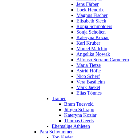
Jens Färber
Loek Hendrix
Magnus Fischer
Elisabeth Sieck
Ronja Schmölders
Sonja Scholten
Kateryna Koziar
Karl Kruber
Marcel Malchin
Angelika Nowak
Alfonso Serrano Carnerero
Maria Tietze
Astrid Höfte
Nico Scherf
Vera Bastheim
Mark Jaekel
Elias Tönnes
Trainer
Bram Tuesveld
Jürgen Schrapp
Kateryna Koziar
Thomas Geerts
Ehemalige Athleten
Para Schwimmen
Top-Kader