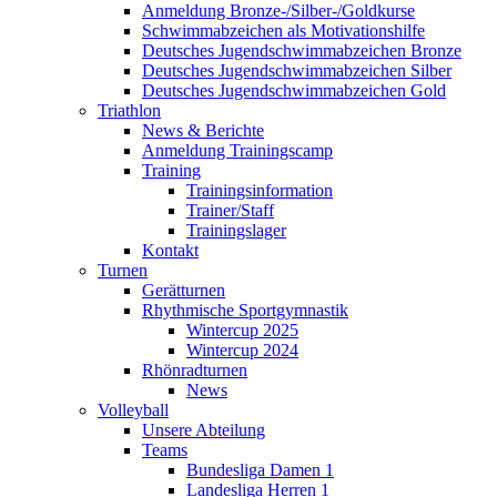
Anmeldung Bronze-/Silber-/Goldkurse
Schwimmabzeichen als Motivationshilfe
Deutsches Jugendschwimmabzeichen Bronze
Deutsches Jugendschwimmabzeichen Silber
Deutsches Jugendschwimmabzeichen Gold
Triathlon
News & Berichte
Anmeldung Trainingscamp
Training
Trainingsinformation
Trainer/Staff
Trainingslager
Kontakt
Turnen
Gerätturnen
Rhythmische Sportgymnastik
Wintercup 2025
Wintercup 2024
Rhönradturnen
News
Volleyball
Unsere Abteilung
Teams
Bundesliga Damen 1
Landesliga Herren 1