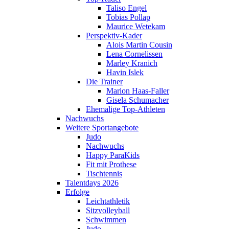
Taliso Engel
Tobias Pollap
Maurice Wetekam
Perspektiv-Kader
Alois Martin Cousin
Lena Cornelissen
Marley Kranich
Havin Islek
Die Trainer
Marion Haas-Faller
Gisela Schumacher
Ehemalige Top-Athleten
Nachwuchs
Weitere Sportangebote
Judo
Nachwuchs
Happy ParaKids
Fit mit Prothese
Tischtennis
Talentdays 2026
Erfolge
Leichtathletik
Sitzvolleyball
Schwimmen
Judo