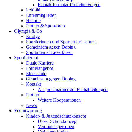
Kontaktformular für deine Fragen
Leitbild
Ehrenmitglieder
Historie
Partner & Sponsoren
Olympia & Co
Erfolge
Sportlerinnen und Sportler des Jahres
Gemeinsam gegen Doping
Sportinternat Leverkusen
Sportinternat
Duale Karriere
Förderangebot
Eliteschule
Gemeinsam gegen Doping
Kontakt
Ansprechpartner der Fachabteilungen
Partner
Weitere Kooperationen
News
Verantwortung
Kinder- & Jugendschutzkonzept
Unser Schutzkonzept
Vertrauenspersonen
Verhaltenskodex