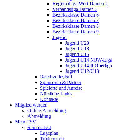
Regionalliga West Damen 2
Verbandsliga Damen 3
Bezirksklasse Damen 6
Bezirksklasse Damen 7
Bezirksklasse Damen 8
Bezirksklasse Damen 9
Jugend
Jugend U20
Jugend U18
Jugend U16
Jugend U14 NRW-Liga
Jugend U14 II Oberliga
Jugend U12/U13
Beachvolleyball
Sponsoren & Partner
Spielorte und Anreise
Nützliche Links
Kontakte
Mitglied werden
Online-Anmeldung
Abmeldung
Mein TSV
Sommerfest
Lageplan
Trödelmarkt