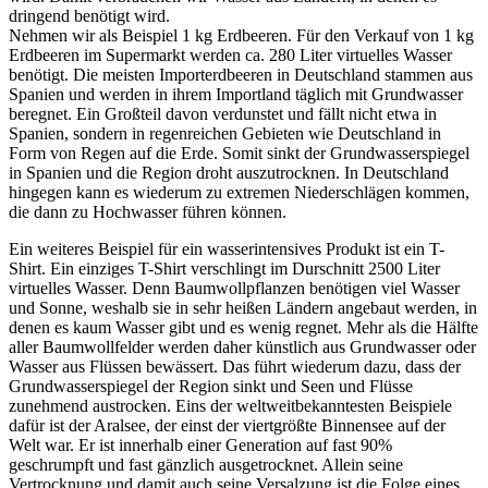
dringend benötigt wird.
Nehmen wir als Beispiel 1 kg Erdbeeren. Für den Verkauf von 1 kg
Erdbeeren im Supermarkt werden ca. 280 Liter virtuelles Wasser
benötigt. Die meisten Importerdbeeren in Deutschland stammen aus
Spanien und werden in ihrem Importland täglich mit Grundwasser
beregnet. Ein Großteil davon verdunstet und fällt nicht etwa in
Spanien, sondern in regenreichen Gebieten wie Deutschland in
Form von Regen auf die Erde. Somit sinkt der Grundwasserspiegel
in Spanien und die Region droht auszutrocknen. In Deutschland
hingegen kann es wiederum zu extremen Niederschlägen kommen,
die dann zu Hochwasser führen können.
Ein weiteres Beispiel für ein wasserintensives Produkt ist ein T-
Shirt. Ein einziges T-Shirt verschlingt im Durschnitt 2500 Liter
virtuelles Wasser. Denn Baumwollpflanzen benötigen viel Wasser
und Sonne, weshalb sie in sehr heißen Ländern angebaut werden, in
denen es kaum Wasser gibt und es wenig regnet. Mehr als die Hälfte
aller Baumwollfelder werden daher künstlich aus Grundwasser oder
Wasser aus Flüssen bewässert. Das führt wiederum dazu, dass der
Grundwasserspiegel der Region sinkt und Seen und Flüsse
zunehmend austrocken. Eins der weltweitbekanntesten Beispiele
dafür ist der Aralsee, der einst der viertgrößte Binnensee auf der
Welt war. Er ist innerhalb einer Generation auf fast 90%
geschrumpft und fast gänzlich ausgetrocknet. Allein seine
Vertrocknung und damit auch seine Versalzung ist die Folge eines