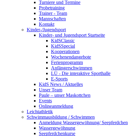
Turniere und Termine
Probetraining
Trainer - Team
Mannschaften
Kontakt
Kinder-/Jugendsport
Kinder- und Jugendsport Startseite
KidSClassic
KidSSpecial
Kooperationen
Wochenendangebote
Ferienprogramm
Anfängerschwimmen
LÜ - Die interaktive Sporthalle
E-Sports
KidS News / Aktuelles
Unser Team
Paule – unser Maskottchen
Events
Onlineanmeldung
Leichtathletik
Schwimmausbildung / Schwimmen
Anmeldung Wassergewöhnung/ Seepferdchen
Wassergewöhnung
Seepferdchenkurse