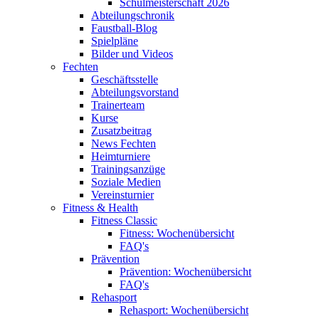
Schulmeisterschaft 2026
Abteilungschronik
Faustball-Blog
Spielpläne
Bilder und Videos
Fechten
Geschäftsstelle
Abteilungsvorstand
Trainerteam
Kurse
Zusatzbeitrag
News Fechten
Heimturniere
Trainingsanzüge
Soziale Medien
Vereinsturnier
Fitness & Health
Fitness Classic
Fitness: Wochenübersicht
FAQ's
Prävention
Prävention: Wochenübersicht
FAQ's
Rehasport
Rehasport: Wochenübersicht