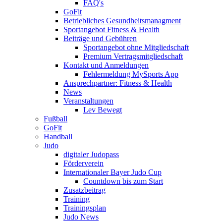
FAQ's
GoFit
Betriebliches Gesundheitsmanagment
Sportangebot Fitness & Health
Beiträge und Gebühren
Sportangebot ohne Mitgliedschaft
Premium Vertragsmitgliedschaft
Kontakt und Anmeldungen
Fehlermeldung MySports App
Ansprechpartner: Fitness & Health
News
Veranstaltungen
Lev Bewegt
Fußball
GoFit
Handball
Judo
digitaler Judopass
Förderverein
Internationaler Bayer Judo Cup
Countdown bis zum Start
Zusatzbeitrag
Training
Trainingsplan
Judo News