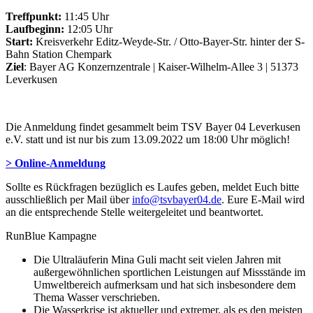
Treffpunkt:
11:45 Uhr
Laufbeginn:
12:05 Uhr
Start:
Kreisverkehr Editz-Weyde-Str. / Otto-Bayer-Str. hinter der S-
Bahn Station Chempark
Ziel
: Bayer AG Konzernzentrale | Kaiser-Wilhelm-Allee 3 | 51373
Leverkusen
Die Anmeldung findet gesammelt beim TSV Bayer 04 Leverkusen
e.V. statt und ist nur bis zum 13.09.2022 um 18:00 Uhr möglich!
> Online-Anmeldung
Sollte es Rückfragen bezüglich es Laufes geben, meldet Euch bitte
ausschließlich per Mail über
info@tsvbayer04.de
. Eure E-Mail wird
an die entsprechende Stelle weitergeleitet und beantwortet.
RunBlue Kampagne
Die Ultraläuferin Mina Guli macht seit vielen Jahren mit
außergewöhnlichen sportlichen Leistungen auf Missstände im
Umweltbereich aufmerksam und hat sich insbesondere dem
Thema Wasser verschrieben.
Die Wasserkrise ist aktueller und extremer, als es den meisten