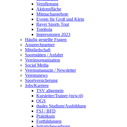
Verpflegung
Aktionsfläche
Mitmachangebote
Events für Groß und Klein
Bayer Sports Tour
Tombola
Impressionen 2023
Häufig gestellte Fragen
Ansprechpartner
Mitgliedschaft
Sportstätten / Anfahrt
Vereinsorganisation
Social Media
Vereinsmagazin / Newsletter
Vereinsnews
Sportversicherung
Jobs/Karriere
TSV allgemein
Kursleiter/Trainer (m/w/d)
OGS
duales Studium/Ausbildung
FSJ / BFD
Praktikum
Fortbildungen
Initiativbewerbung