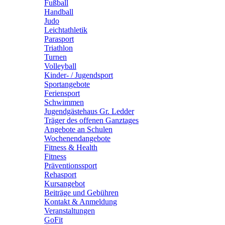
Fußball
Handball
Judo
Leichtathletik
Parasport
Triathlon
Turnen
Volleyball
Kinder- / Jugendsport
Sportangebote
Feriensport
Schwimmen
Jugendgästehaus Gr. Ledder
Träger des offenen Ganztages
Angebote an Schulen
Wochenendangebote
Fitness & Health
Fitness
Präventionssport
Rehasport
Kursangebot
Beiträge und Gebühren
Kontakt & Anmeldung
Veranstaltungen
GoFit