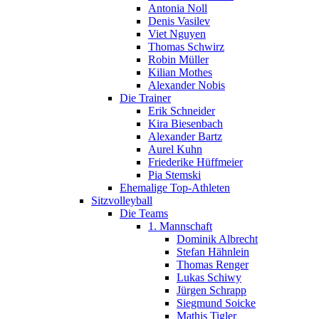
Antonia Noll
Denis Vasilev
Viet Nguyen
Thomas Schwirz
Robin Müller
Kilian Mothes
Alexander Nobis
Die Trainer
Erik Schneider
Kira Biesenbach
Alexander Bartz
Aurel Kuhn
Friederike Hüffmeier
Pia Stemski
Ehemalige Top-Athleten
Sitzvolleyball
Die Teams
1. Mannschaft
Dominik Albrecht
Stefan Hähnlein
Thomas Renger
Lukas Schiwy
Jürgen Schrapp
Siegmund Soicke
Mathis Tigler