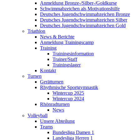
Anmeldung Bronze-/Silber-/Goldkurse
Schwimmabzeichen als Motivationshilfe
Deutsches Jugendschwimmabzeichen Bronze
Deutsches Jugendschwimmabzeichen Silber
Deutsches Jugendschwimmabzeichen Gold
Triathlon
News & Berichte
Anmeldung Trainingscamp
Training
Trainingsinformation
Trainer/Staff
Trainingslager
Kontakt
Turnen
Gerätturnen
Rhythmische Sportgymnastik
Wintercup 2025
Wintercup 2024
Rhönradturnen
News
Volleyball
Unsere Abteilung
Teams
Bundesliga Damen 1
Landesliga Herren 1