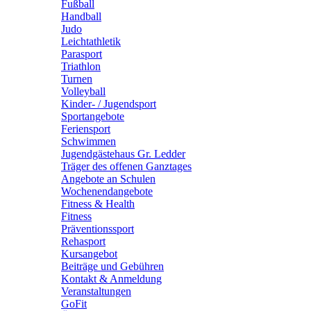
Fußball
Handball
Judo
Leichtathletik
Parasport
Triathlon
Turnen
Volleyball
Kinder- / Jugendsport
Sportangebote
Feriensport
Schwimmen
Jugendgästehaus Gr. Ledder
Träger des offenen Ganztages
Angebote an Schulen
Wochenendangebote
Fitness & Health
Fitness
Präventionssport
Rehasport
Kursangebot
Beiträge und Gebühren
Kontakt & Anmeldung
Veranstaltungen
GoFit