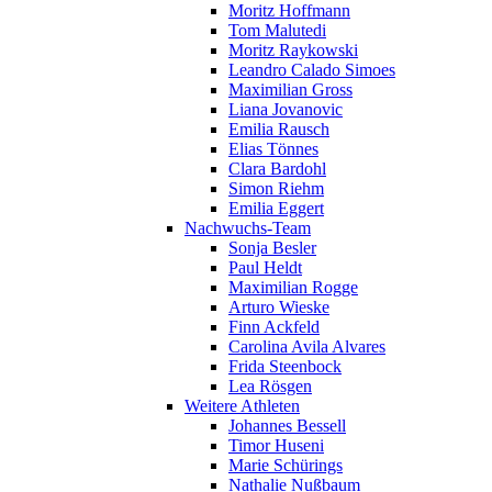
Moritz Hoffmann
Tom Malutedi
Moritz Raykowski
Leandro Calado Simoes
Maximilian Gross
Liana Jovanovic
Emilia Rausch
Elias Tönnes
Clara Bardohl
Simon Riehm
Emilia Eggert
Nachwuchs-Team
Sonja Besler
Paul Heldt
Maximilian Rogge
Arturo Wieske
Finn Ackfeld
Carolina Avila Alvares
Frida Steenbock
Lea Rösgen
Weitere Athleten
Johannes Bessell
Timor Huseni
Marie Schürings
Nathalie Nußbaum