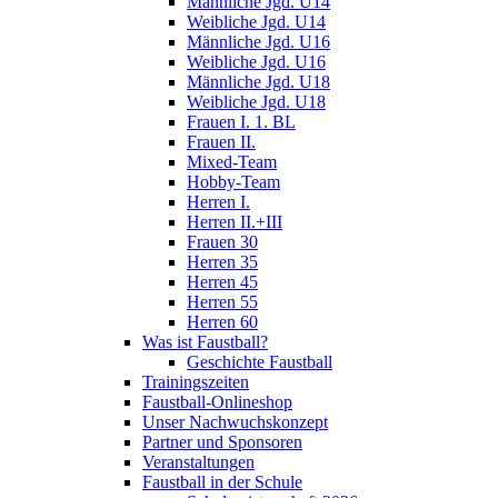
Männliche Jgd. U14
Weibliche Jgd. U14
Männliche Jgd. U16
Weibliche Jgd. U16
Männliche Jgd. U18
Weibliche Jgd. U18
Frauen I. 1. BL
Frauen II.
Mixed-Team
Hobby-Team
Herren I.
Herren II.+III
Frauen 30
Herren 35
Herren 45
Herren 55
Herren 60
Was ist Faustball?
Geschichte Faustball
Trainingszeiten
Faustball-Onlineshop
Unser Nachwuchskonzept
Partner und Sponsoren
Veranstaltungen
Faustball in der Schule