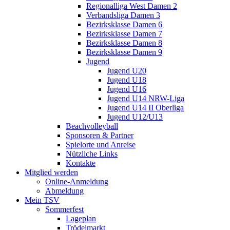
Regionalliga West Damen 2
Verbandsliga Damen 3
Bezirksklasse Damen 6
Bezirksklasse Damen 7
Bezirksklasse Damen 8
Bezirksklasse Damen 9
Jugend
Jugend U20
Jugend U18
Jugend U16
Jugend U14 NRW-Liga
Jugend U14 II Oberliga
Jugend U12/U13
Beachvolleyball
Sponsoren & Partner
Spielorte und Anreise
Nützliche Links
Kontakte
Mitglied werden
Online-Anmeldung
Abmeldung
Mein TSV
Sommerfest
Lageplan
Trödelmarkt