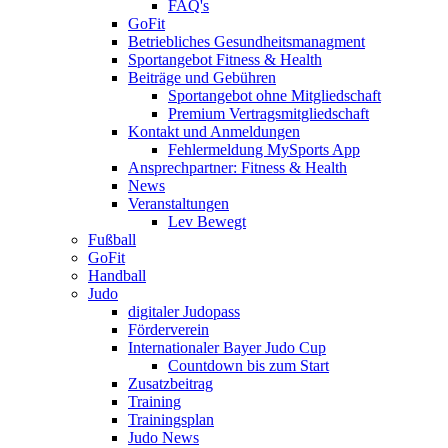
FAQ's
GoFit
Betriebliches Gesundheitsmanagment
Sportangebot Fitness & Health
Beiträge und Gebühren
Sportangebot ohne Mitgliedschaft
Premium Vertragsmitgliedschaft
Kontakt und Anmeldungen
Fehlermeldung MySports App
Ansprechpartner: Fitness & Health
News
Veranstaltungen
Lev Bewegt
Fußball
GoFit
Handball
Judo
digitaler Judopass
Förderverein
Internationaler Bayer Judo Cup
Countdown bis zum Start
Zusatzbeitrag
Training
Trainingsplan
Judo News