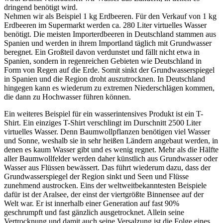
dringend benötigt wird.
Nehmen wir als Beispiel 1 kg Erdbeeren. Für den Verkauf von 1 kg
Erdbeeren im Supermarkt werden ca. 280 Liter virtuelles Wasser
benötigt. Die meisten Importerdbeeren in Deutschland stammen aus
Spanien und werden in ihrem Importland täglich mit Grundwasser
beregnet. Ein Großteil davon verdunstet und fällt nicht etwa in
Spanien, sondern in regenreichen Gebieten wie Deutschland in
Form von Regen auf die Erde. Somit sinkt der Grundwasserspiegel
in Spanien und die Region droht auszutrocknen. In Deutschland
hingegen kann es wiederum zu extremen Niederschlägen kommen,
die dann zu Hochwasser führen können.
Ein weiteres Beispiel für ein wasserintensives Produkt ist ein T-
Shirt. Ein einziges T-Shirt verschlingt im Durschnitt 2500 Liter
virtuelles Wasser. Denn Baumwollpflanzen benötigen viel Wasser
und Sonne, weshalb sie in sehr heißen Ländern angebaut werden, in
denen es kaum Wasser gibt und es wenig regnet. Mehr als die Hälfte
aller Baumwollfelder werden daher künstlich aus Grundwasser oder
Wasser aus Flüssen bewässert. Das führt wiederum dazu, dass der
Grundwasserspiegel der Region sinkt und Seen und Flüsse
zunehmend austrocken. Eins der weltweitbekanntesten Beispiele
dafür ist der Aralsee, der einst der viertgrößte Binnensee auf der
Welt war. Er ist innerhalb einer Generation auf fast 90%
geschrumpft und fast gänzlich ausgetrocknet. Allein seine
Vertrocknung und damit auch seine Versalzung ist die Folge eines