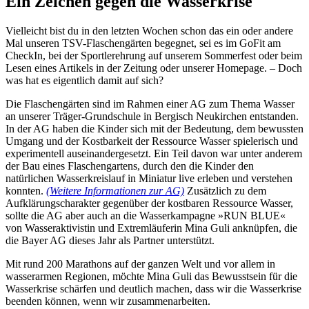
Ein Zeichen gegen die Wasserkrise
Vielleicht bist du in den letzten Wochen schon das ein oder andere
Mal unseren TSV-Flaschengärten begegnet, sei es im GoFit am
CheckIn, bei der Sportlerehrung auf unserem Sommerfest oder beim
Lesen eines Artikels in der Zeitung oder unserer Homepage. – Doch
was hat es eigentlich damit auf sich?
Die Flaschengärten sind im Rahmen einer AG zum Thema Wasser
an unserer Träger-Grundschule in Bergisch Neukirchen entstanden.
In der AG haben die Kinder sich mit der Bedeutung, dem bewussten
Umgang und der Kostbarkeit der Ressource Wasser spielerisch und
experimentell auseinandergesetzt. Ein Teil davon war unter anderem
der Bau eines Flaschengartens, durch den die Kinder den
natürlichen Wasserkreislauf in Miniatur live erleben und verstehen
konnten.
(Weitere Informationen zur AG)
Zusätzlich zu dem
Aufklärungscharakter gegenüber der kostbaren Ressource Wasser,
sollte die AG aber auch an die Wasserkampagne »RUN BLUE«
von Wasseraktivistin und Extremläuferin Mina Guli anknüpfen, die
die Bayer AG dieses Jahr als Partner unterstützt.
Mit rund 200 Marathons auf der ganzen Welt und vor allem in
wasserarmen Regionen, möchte Mina Guli das Bewusstsein für die
Wasserkrise schärfen und deutlich machen, dass wir die Wasserkrise
beenden können, wenn wir zusammenarbeiten.