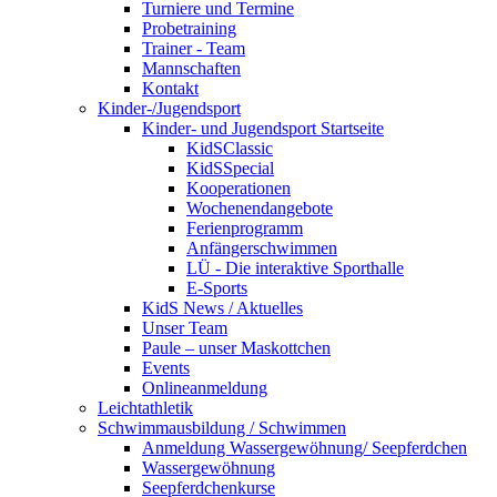
Turniere und Termine
Probetraining
Trainer - Team
Mannschaften
Kontakt
Kinder-/Jugendsport
Kinder- und Jugendsport Startseite
KidSClassic
KidSSpecial
Kooperationen
Wochenendangebote
Ferienprogramm
Anfängerschwimmen
LÜ - Die interaktive Sporthalle
E-Sports
KidS News / Aktuelles
Unser Team
Paule – unser Maskottchen
Events
Onlineanmeldung
Leichtathletik
Schwimmausbildung / Schwimmen
Anmeldung Wassergewöhnung/ Seepferdchen
Wassergewöhnung
Seepferdchenkurse