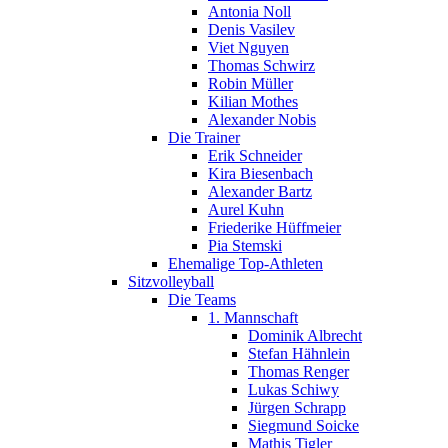
Antonia Noll
Denis Vasilev
Viet Nguyen
Thomas Schwirz
Robin Müller
Kilian Mothes
Alexander Nobis
Die Trainer
Erik Schneider
Kira Biesenbach
Alexander Bartz
Aurel Kuhn
Friederike Hüffmeier
Pia Stemski
Ehemalige Top-Athleten
Sitzvolleyball
Die Teams
1. Mannschaft
Dominik Albrecht
Stefan Hähnlein
Thomas Renger
Lukas Schiwy
Jürgen Schrapp
Siegmund Soicke
Mathis Tigler