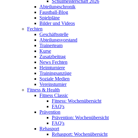
Schulmeisterschaft 2026
Abteilungschronik
Faustball-Blog
Spielpläne
Bilder und Videos
Fechten
Geschäftsstelle
Abteilungsvorstand
Trainerteam
Kurse
Zusatzbeitrag
News Fechten
Heimturniere
Trainingsanzüge
Soziale Medien
Vereinsturnier
Fitness & Health
Fitness Classic
Fitness: Wochenübersicht
FAQ's
Prävention
Prävention: Wochenübersicht
FAQ's
Rehasport
Rehasport: Wochenübersicht