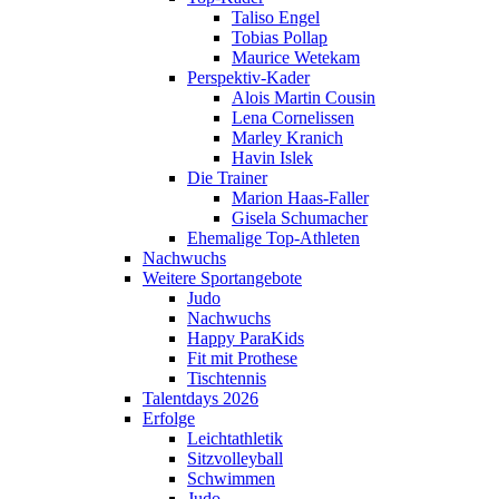
Taliso Engel
Tobias Pollap
Maurice Wetekam
Perspektiv-Kader
Alois Martin Cousin
Lena Cornelissen
Marley Kranich
Havin Islek
Die Trainer
Marion Haas-Faller
Gisela Schumacher
Ehemalige Top-Athleten
Nachwuchs
Weitere Sportangebote
Judo
Nachwuchs
Happy ParaKids
Fit mit Prothese
Tischtennis
Talentdays 2026
Erfolge
Leichtathletik
Sitzvolleyball
Schwimmen
Judo