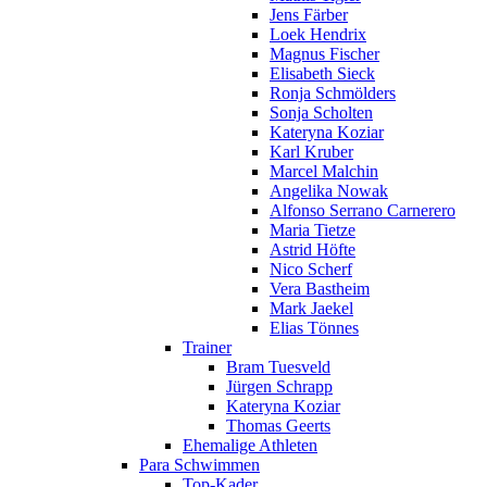
Jens Färber
Loek Hendrix
Magnus Fischer
Elisabeth Sieck
Ronja Schmölders
Sonja Scholten
Kateryna Koziar
Karl Kruber
Marcel Malchin
Angelika Nowak
Alfonso Serrano Carnerero
Maria Tietze
Astrid Höfte
Nico Scherf
Vera Bastheim
Mark Jaekel
Elias Tönnes
Trainer
Bram Tuesveld
Jürgen Schrapp
Kateryna Koziar
Thomas Geerts
Ehemalige Athleten
Para Schwimmen
Top-Kader