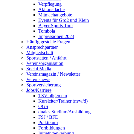
Verpflegung
Aktionsfläche
Mitmachangebote
Events für Groß und Klein
Bayer Sports Tour
Tombola
Impressionen 2023
Häufig gestellte Fragen
Ansprechpartner
Mitgliedschaft
Sportstätten / Anfahrt
Vereinsorganisation
Social Media
Vereinsmagazin / Newsletter
Vereinsnews
Sportversicherung
Jobs/Karriere
TSV allgemein
Kursleiter/Trainer (m/w/d)
OGS
duales Studium/Ausbildung
FSJ / BFD
Praktikum
Fortbildungen
Initiativbewerbung