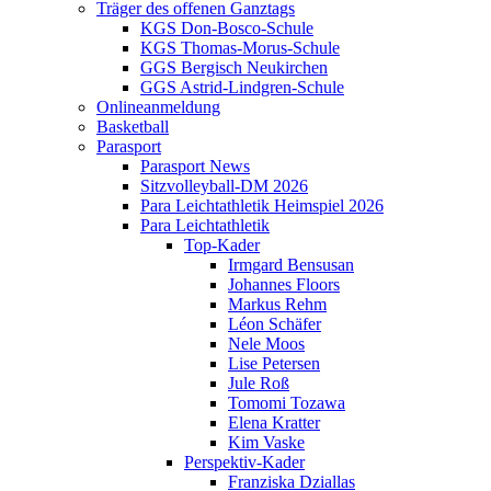
Träger des offenen Ganztags
KGS Don-Bosco-Schule
KGS Thomas-Morus-Schule
GGS Bergisch Neukirchen
GGS Astrid-Lindgren-Schule
Onlineanmeldung
Basketball
Parasport
Parasport News
Sitzvolleyball-DM 2026
Para Leichtathletik Heimspiel 2026
Para Leichtathletik
Top-Kader
Irmgard Bensusan
Johannes Floors
Markus Rehm
Léon Schäfer
Nele Moos
Lise Petersen
Jule Roß
Tomomi Tozawa
Elena Kratter
Kim Vaske
Perspektiv-Kader
Franziska Dziallas