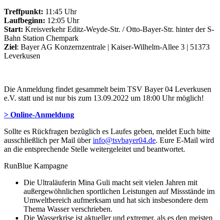
Treffpunkt:
11:45 Uhr
Laufbeginn:
12:05 Uhr
Start:
Kreisverkehr Editz-Weyde-Str. / Otto-Bayer-Str. hinter der S-
Bahn Station Chempark
Ziel
: Bayer AG Konzernzentrale | Kaiser-Wilhelm-Allee 3 | 51373
Leverkusen
Die Anmeldung findet gesammelt beim TSV Bayer 04 Leverkusen
e.V. statt und ist nur bis zum 13.09.2022 um 18:00 Uhr möglich!
> Online-Anmeldung
Sollte es Rückfragen bezüglich es Laufes geben, meldet Euch bitte
ausschließlich per Mail über
info@tsvbayer04.de
. Eure E-Mail wird
an die entsprechende Stelle weitergeleitet und beantwortet.
RunBlue Kampagne
Die Ultraläuferin Mina Guli macht seit vielen Jahren mit
außergewöhnlichen sportlichen Leistungen auf Missstände im
Umweltbereich aufmerksam und hat sich insbesondere dem
Thema Wasser verschrieben.
Die Wasserkrise ist aktueller und extremer, als es den meisten