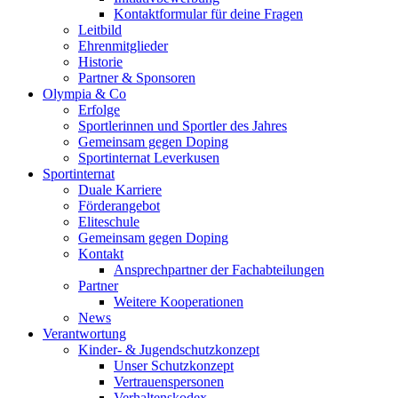
Kontaktformular für deine Fragen
Leitbild
Ehrenmitglieder
Historie
Partner & Sponsoren
Olympia & Co
Erfolge
Sportlerinnen und Sportler des Jahres
Gemeinsam gegen Doping
Sportinternat Leverkusen
Sportinternat
Duale Karriere
Förderangebot
Eliteschule
Gemeinsam gegen Doping
Kontakt
Ansprechpartner der Fachabteilungen
Partner
Weitere Kooperationen
News
Verantwortung
Kinder- & Jugendschutzkonzept
Unser Schutzkonzept
Vertrauenspersonen
Verhaltenskodex