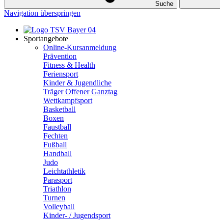
Suche
Navigation überspringen
Sportangebote
Online-Kursanmeldung
Prävention
Fitness & Health
Feriensport
Kinder & Jugendliche
Träger Offener Ganztag
Wettkampfsport
Basketball
Boxen
Faustball
Fechten
Fußball
Handball
Judo
Leichtathletik
Parasport
Triathlon
Turnen
Volleyball
Kinder- / Jugendsport