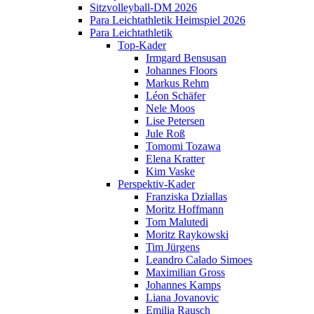
Sitzvolleyball-DM 2026
Para Leichtathletik Heimspiel 2026
Para Leichtathletik
Top-Kader
Irmgard Bensusan
Johannes Floors
Markus Rehm
Léon Schäfer
Nele Moos
Lise Petersen
Jule Roß
Tomomi Tozawa
Elena Kratter
Kim Vaske
Perspektiv-Kader
Franziska Dziallas
Moritz Hoffmann
Tom Malutedi
Moritz Raykowski
Tim Jürgens
Leandro Calado Simoes
Maximilian Gross
Johannes Kamps
Liana Jovanovic
Emilia Rausch