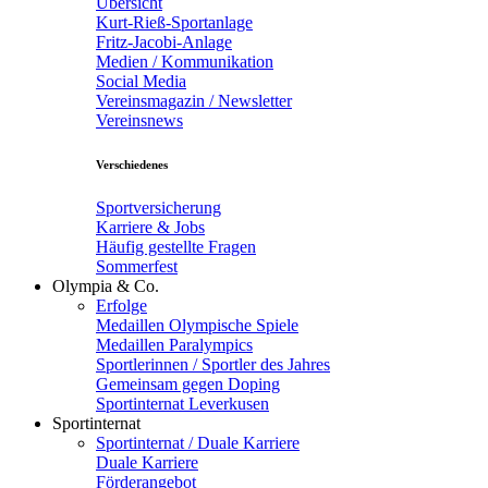
Übersicht
Kurt-Rieß-Sportanlage
Fritz-Jacobi-Anlage
Medien / Kommunikation
Social Media
Vereinsmagazin / Newsletter
Vereinsnews
Verschiedenes
Sportversicherung
Karriere & Jobs
Häufig gestellte Fragen
Sommerfest
Olympia & Co.
Erfolge
Medaillen Olympische Spiele
Medaillen Paralympics
Sportlerinnen / Sportler des Jahres
Gemeinsam gegen Doping
Sportinternat Leverkusen
Sportinternat
Sportinternat / Duale Karriere
Duale Karriere
Förderangebot