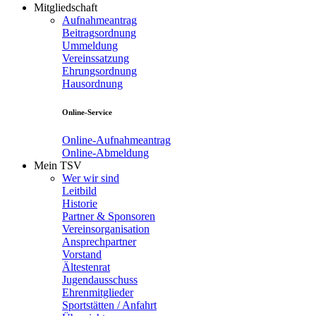
Mitgliedschaft
Aufnahmeantrag
Beitragsordnung
Ummeldung
Vereinssatzung
Ehrungsordnung
Hausordnung
Online-Service
Online-Aufnahmeantrag
Online-Abmeldung
Mein TSV
Wer wir sind
Leitbild
Historie
Partner & Sponsoren
Vereinsorganisation
Ansprechpartner
Vorstand
Ältestenrat
Jugendausschuss
Ehrenmitglieder
Sportstätten / Anfahrt