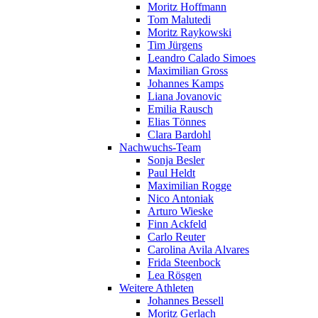
Moritz Hoffmann
Tom Malutedi
Moritz Raykowski
Tim Jürgens
Leandro Calado Simoes
Maximilian Gross
Johannes Kamps
Liana Jovanovic
Emilia Rausch
Elias Tönnes
Clara Bardohl
Nachwuchs-Team
Sonja Besler
Paul Heldt
Maximilian Rogge
Nico Antoniak
Arturo Wieske
Finn Ackfeld
Carlo Reuter
Carolina Avila Alvares
Frida Steenbock
Lea Rösgen
Weitere Athleten
Johannes Bessell
Moritz Gerlach