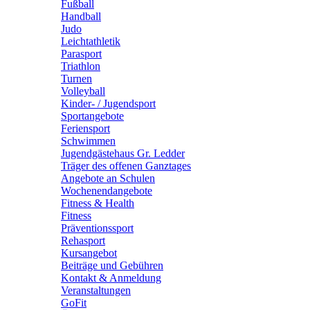
Fußball
Handball
Judo
Leichtathletik
Parasport
Triathlon
Turnen
Volleyball
Kinder- / Jugendsport
Sportangebote
Feriensport
Schwimmen
Jugendgästehaus Gr. Ledder
Träger des offenen Ganztages
Angebote an Schulen
Wochenendangebote
Fitness & Health
Fitness
Präventionssport
Rehasport
Kursangebot
Beiträge und Gebühren
Kontakt & Anmeldung
Veranstaltungen
GoFit