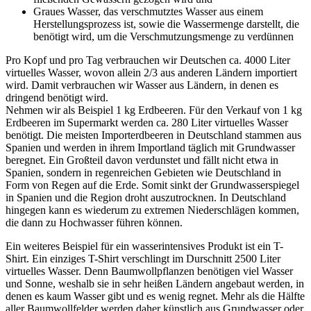
Graues Wasser, das verschmutztes Wasser aus einem
Herstellungsprozess ist, sowie die Wassermenge darstellt, die
benötigt wird, um die Verschmutzungsmenge zu verdünnen
Pro Kopf und pro Tag verbrauchen wir Deutschen ca. 4000 Liter
virtuelles Wasser, wovon allein 2/3 aus anderen Ländern importiert
wird. Damit verbrauchen wir Wasser aus Ländern, in denen es
dringend benötigt wird.
Nehmen wir als Beispiel 1 kg Erdbeeren. Für den Verkauf von 1 kg
Erdbeeren im Supermarkt werden ca. 280 Liter virtuelles Wasser
benötigt. Die meisten Importerdbeeren in Deutschland stammen aus
Spanien und werden in ihrem Importland täglich mit Grundwasser
beregnet. Ein Großteil davon verdunstet und fällt nicht etwa in
Spanien, sondern in regenreichen Gebieten wie Deutschland in
Form von Regen auf die Erde. Somit sinkt der Grundwasserspiegel
in Spanien und die Region droht auszutrocknen. In Deutschland
hingegen kann es wiederum zu extremen Niederschlägen kommen,
die dann zu Hochwasser führen können.
Ein weiteres Beispiel für ein wasserintensives Produkt ist ein T-
Shirt. Ein einziges T-Shirt verschlingt im Durschnitt 2500 Liter
virtuelles Wasser. Denn Baumwollpflanzen benötigen viel Wasser
und Sonne, weshalb sie in sehr heißen Ländern angebaut werden, in
denen es kaum Wasser gibt und es wenig regnet. Mehr als die Hälfte
aller Baumwollfelder werden daher künstlich aus Grundwasser oder