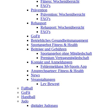
Fitness: Wochenübersicht
FAQ's
Prävention
Prävention: Wochenübersicht
FAQ's
Rehasport
Rehasport: Wochenübersicht
FAQ's
GoFit
Betriebliches Gesundheitsmanagment
Sportangebot Fitness & Health
Beiträge und Gebühren
Sportangebot ohne Mitgliedschaft
Premium Vertragsmitgliedschaft
Kontakt und Anmeldungen
Fehlermeldung MySports App
Ansprechpartner: Fitness & Health
News
Veranstaltungen
Lev Bewegt
Fußball
GoFit
Handball
Judo
digitaler Judopass