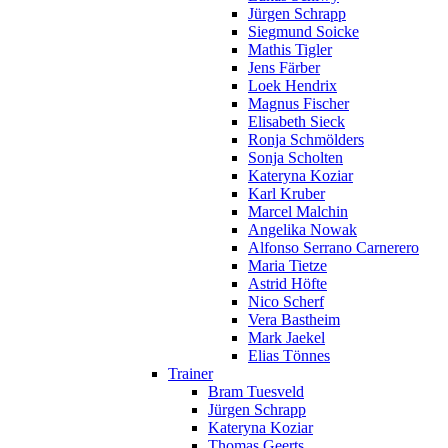
Jürgen Schrapp
Siegmund Soicke
Mathis Tigler
Jens Färber
Loek Hendrix
Magnus Fischer
Elisabeth Sieck
Ronja Schmölders
Sonja Scholten
Kateryna Koziar
Karl Kruber
Marcel Malchin
Angelika Nowak
Alfonso Serrano Carnerero
Maria Tietze
Astrid Höfte
Nico Scherf
Vera Bastheim
Mark Jaekel
Elias Tönnes
Trainer
Bram Tuesveld
Jürgen Schrapp
Kateryna Koziar
Thomas Geerts