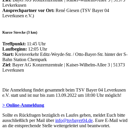
Levkerkusen
Ansprechpartner vor Ort:
René Giesen (TSV Bayer 04
Leverkusen e.V.)
Kurze Strecke (3 km)
Treffpunkt:
11:45 Uhr
Laufbeginn:
12:05 Uhr
Start:
Kreisverkehr Editz-Weyde-Str. / Otto-Bayer-Str. hinter der S-
Bahn Station Chempark
Ziel
: Bayer AG Konzernzentrale | Kaiser-Wilhelm-Allee 3 | 51373
Leverkusen
Die Anmeldung findet gesammelt beim TSV Bayer 04 Leverkusen
e.V. statt und ist nur bis zum 13.09.2022 um 18:00 Uhr möglich!
> Online-Anmeldung
Sollte es Rückfragen bezüglich es Laufes geben, meldet Euch bitte
ausschließlich per Mail über
info@tsvbayer04.de
. Eure E-Mail wird
an die entsprechende Stelle weitergeleitet und beantwortet.