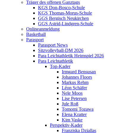
Träger des offenen Ganztags
KGS Don-Bosco-Schule
KGS Thomas-Morus-Schule
GGS Bergisch Neukirchen
GGS Astrid-Lindgren-Schule
Onlineanmeldung
Basketball
Parasport
Parasport News
Sitzvolleyball-DM 2026
Para Leichtathletik Heimspiel 2026
Para Leichtathletik
Top-Kader
Irmgard Bensusan
Johannes Floors
Markus Rehm
Léon Schäfer
Nele Moos
Lise Petersen
Jule Roß
Tomomi Tozawa
Elena Kratter
Kim Vaske
Perspektiv-Kader
Franziska Dziallas