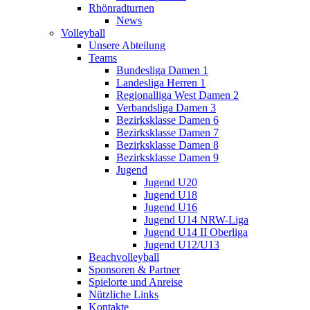
Rhönradturnen
News
Volleyball
Unsere Abteilung
Teams
Bundesliga Damen 1
Landesliga Herren 1
Regionalliga West Damen 2
Verbandsliga Damen 3
Bezirksklasse Damen 6
Bezirksklasse Damen 7
Bezirksklasse Damen 8
Bezirksklasse Damen 9
Jugend
Jugend U20
Jugend U18
Jugend U16
Jugend U14 NRW-Liga
Jugend U14 II Oberliga
Jugend U12/U13
Beachvolleyball
Sponsoren & Partner
Spielorte und Anreise
Nützliche Links
Kontakte