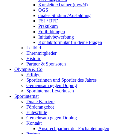
Kursleiter/Trainer (m/w/d)
OGS
duales Studium/Ausbildung
FSJ / BFD
Praktikum
Fortbildungen
Initiativbewerbung
Kontaktformular für deine Fragen
Leitbild
Ehrenmitglieder
Historie
Partner & Sponsoren
Olympia & Co
Erfolge
Sportlerinnen und Sportler des Jahres
Gemeinsam gegen Doping
Sportinternat Leverkusen
Sportinternat
Duale Karriere
Förderangebot
Eliteschule
Gemeinsam gegen Doping
Kontakt
Ansprechpartner der Fachabteilungen
Partner