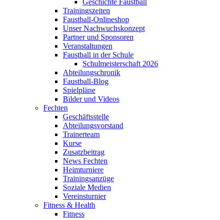
Geschichte Faustball
Trainingszeiten
Faustball-Onlineshop
Unser Nachwuchskonzept
Partner und Sponsoren
Veranstaltungen
Faustball in der Schule
Schulmeisterschaft 2026
Abteilungschronik
Faustball-Blog
Spielpläne
Bilder und Videos
Fechten
Geschäftsstelle
Abteilungsvorstand
Trainerteam
Kurse
Zusatzbeitrag
News Fechten
Heimturniere
Trainingsanzüge
Soziale Medien
Vereinsturnier
Fitness & Health
Fitness