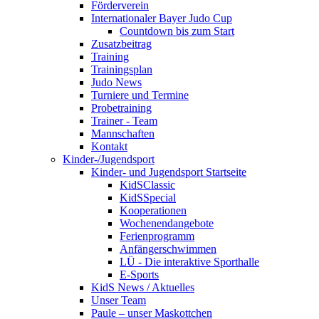
Förderverein
Internationaler Bayer Judo Cup
Countdown bis zum Start
Zusatzbeitrag
Training
Trainingsplan
Judo News
Turniere und Termine
Probetraining
Trainer - Team
Mannschaften
Kontakt
Kinder-/Jugendsport
Kinder- und Jugendsport Startseite
KidSClassic
KidSSpecial
Kooperationen
Wochenendangebote
Ferienprogramm
Anfängerschwimmen
LÜ - Die interaktive Sporthalle
E-Sports
KidS News / Aktuelles
Unser Team
Paule – unser Maskottchen