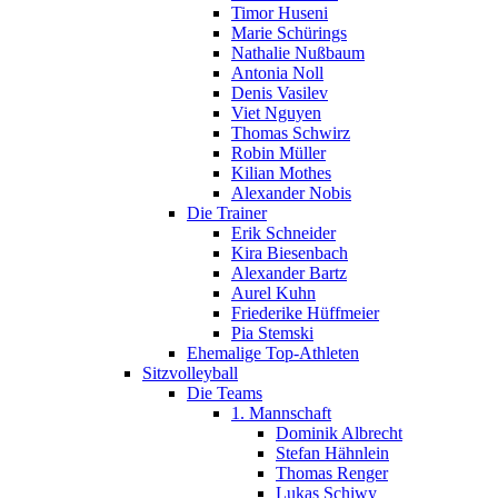
Timor Huseni
Marie Schürings
Nathalie Nußbaum
Antonia Noll
Denis Vasilev
Viet Nguyen
Thomas Schwirz
Robin Müller
Kilian Mothes
Alexander Nobis
Die Trainer
Erik Schneider
Kira Biesenbach
Alexander Bartz
Aurel Kuhn
Friederike Hüffmeier
Pia Stemski
Ehemalige Top-Athleten
Sitzvolleyball
Die Teams
1. Mannschaft
Dominik Albrecht
Stefan Hähnlein
Thomas Renger
Lukas Schiwy