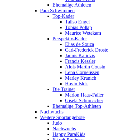
Ehemalige Athleten
Para Schwimmen
Top-Kader
Taliso Engel
Tobias Pollap
Maurice Wetekam
Perspektiv-Kader
Elias de Souza
Carl-Frederick Droste
Jannis Katirtzis
Francis Kessler
Alois Martin Cousin
Lena Cornelissen
Marley Kranich
Havin Islek
Die Trainer
Marion Haas-Faller
Gisela Schumacher
Ehemalige Top-Athleten
Nachwuchs
Weitere Sportangebote
Judo
Nachwuchs
Happy ParaKids
Fit mit Prothese