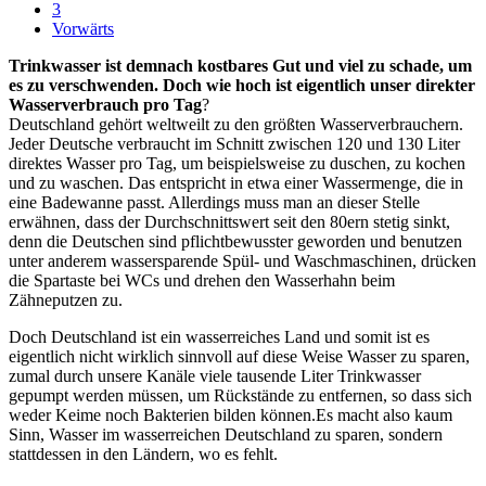
3
Vorwärts
Trinkwasser ist demnach kostbares Gut und viel zu schade, um
es zu verschwenden. Doch wie hoch ist eigentlich unser direkter
Wasserverbrauch pro Tag
?
Deutschland gehört weltweilt zu den größten Wasserverbrauchern.
Jeder Deutsche verbraucht im Schnitt zwischen 120 und 130 Liter
direktes Wasser pro Tag, um beispielsweise zu duschen, zu kochen
und zu waschen. Das entspricht in etwa einer Wassermenge, die in
eine Badewanne passt. Allerdings muss man an dieser Stelle
erwähnen, dass der Durchschnittswert seit den 80ern stetig sinkt,
denn die Deutschen sind pflichtbewusster geworden und benutzen
unter anderem wassersparende Spül- und Waschmaschinen, drücken
die Spartaste bei WCs und drehen den Wasserhahn beim
Zähneputzen zu.
Doch Deutschland ist ein wasserreiches Land und somit ist es
eigentlich nicht wirklich sinnvoll auf diese Weise Wasser zu sparen,
zumal durch unsere Kanäle viele tausende Liter Trinkwasser
gepumpt werden müssen, um Rückstände zu entfernen, so dass sich
weder Keime noch Bakterien bilden können.Es macht also kaum
Sinn, Wasser im wasserreichen Deutschland zu sparen, sondern
stattdessen in den Ländern, wo es fehlt.