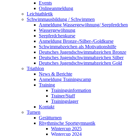
Events
Onlineanmeldung
Leichtathletik
Schwimmausbildung / Schwimmen
Anmeldung Wassergewöhnung/ Seepferdchen
Wassergewöhnung
Seepferdchenkurse
Anmeldung Bronze-/Silber-/Goldkurse
Schwimmabzeichen als Motivationshilfe
Deutsches Jugendschwimmabzeichen Bronze
Deutsches Jugendschwimmabzeichen Silber
Deutsches Jugendschwimmabzeichen Gold
Triathlon
News & Berichte
Anmeldung Trainingscamp
Training
Trainingsinformation
Trainer/Staff
Trainingslager
Kontakt
Turnen
Gerätturnen
Rhythmische Sportgymnastik
Wintercup 2025
Wintercup 2024