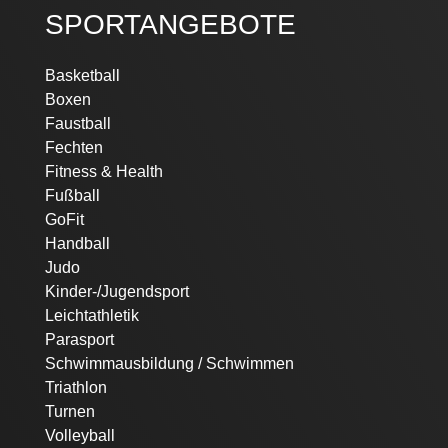
SPORTANGEBOTE
Navigation
Basketball
überspringen
Boxen
Faustball
Fechten
Fitness & Health
Fußball
GoFit
Handball
Judo
Kinder-/Jugendsport
Leichtathletik
Parasport
Schwimmausbildung / Schwimmen
Triathlon
Turnen
Volleyball