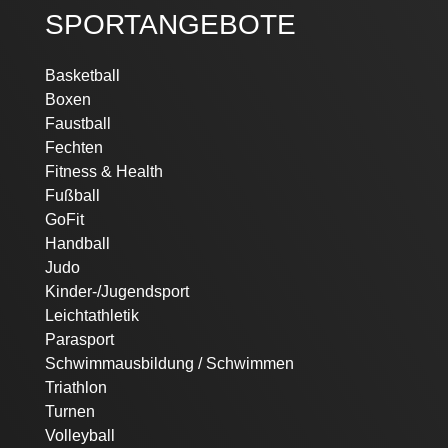
SPORTANGEBOTE
Navigation
Basketball
überspringen
Boxen
Faustball
Fechten
Fitness & Health
Fußball
GoFit
Handball
Judo
Kinder-/Jugendsport
Leichtathletik
Parasport
Schwimmausbildung / Schwimmen
Triathlon
Turnen
Volleyball