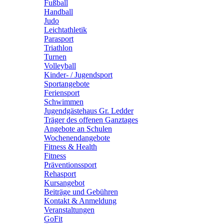
Fußball
Handball
Judo
Leichtathletik
Parasport
Triathlon
Turnen
Volleyball
Kinder- / Jugendsport
Sportangebote
Feriensport
Schwimmen
Jugendgästehaus Gr. Ledder
Träger des offenen Ganztages
Angebote an Schulen
Wochenendangebote
Fitness & Health
Fitness
Präventionssport
Rehasport
Kursangebot
Beiträge und Gebühren
Kontakt & Anmeldung
Veranstaltungen
GoFit