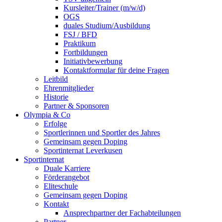
Kursleiter/Trainer (m/w/d)
OGS
duales Studium/Ausbildung
FSJ / BFD
Praktikum
Fortbildungen
Initiativbewerbung
Kontaktformular für deine Fragen
Leitbild
Ehrenmitglieder
Historie
Partner & Sponsoren
Olympia & Co
Erfolge
Sportlerinnen und Sportler des Jahres
Gemeinsam gegen Doping
Sportinternat Leverkusen
Sportinternat
Duale Karriere
Förderangebot
Eliteschule
Gemeinsam gegen Doping
Kontakt
Ansprechpartner der Fachabteilungen
Partner