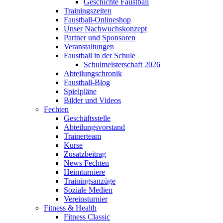
Geschichte Faustball
Trainingszeiten
Faustball-Onlineshop
Unser Nachwuchskonzept
Partner und Sponsoren
Veranstaltungen
Faustball in der Schule
Schulmeisterschaft 2026
Abteilungschronik
Faustball-Blog
Spielpläne
Bilder und Videos
Fechten
Geschäftsstelle
Abteilungsvorstand
Trainerteam
Kurse
Zusatzbeitrag
News Fechten
Heimturniere
Trainingsanzüge
Soziale Medien
Vereinsturnier
Fitness & Health
Fitness Classic