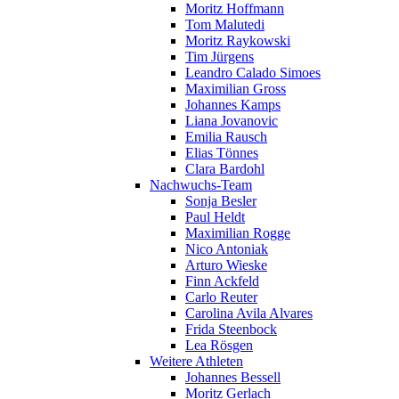
Moritz Hoffmann
Tom Malutedi
Moritz Raykowski
Tim Jürgens
Leandro Calado Simoes
Maximilian Gross
Johannes Kamps
Liana Jovanovic
Emilia Rausch
Elias Tönnes
Clara Bardohl
Nachwuchs-Team
Sonja Besler
Paul Heldt
Maximilian Rogge
Nico Antoniak
Arturo Wieske
Finn Ackfeld
Carlo Reuter
Carolina Avila Alvares
Frida Steenbock
Lea Rösgen
Weitere Athleten
Johannes Bessell
Moritz Gerlach