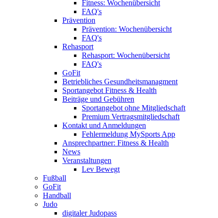
Fitness: Wochenübersicht
FAQ's
Prävention
Prävention: Wochenübersicht
FAQ's
Rehasport
Rehasport: Wochenübersicht
FAQ's
GoFit
Betriebliches Gesundheitsmanagment
Sportangebot Fitness & Health
Beiträge und Gebühren
Sportangebot ohne Mitgliedschaft
Premium Vertragsmitgliedschaft
Kontakt und Anmeldungen
Fehlermeldung MySports App
Ansprechpartner: Fitness & Health
News
Veranstaltungen
Lev Bewegt
Fußball
GoFit
Handball
Judo
digitaler Judopass