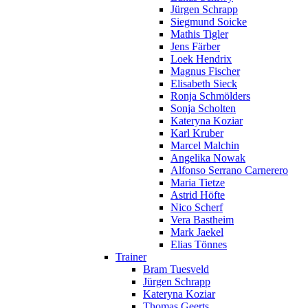
Jürgen Schrapp
Siegmund Soicke
Mathis Tigler
Jens Färber
Loek Hendrix
Magnus Fischer
Elisabeth Sieck
Ronja Schmölders
Sonja Scholten
Kateryna Koziar
Karl Kruber
Marcel Malchin
Angelika Nowak
Alfonso Serrano Carnerero
Maria Tietze
Astrid Höfte
Nico Scherf
Vera Bastheim
Mark Jaekel
Elias Tönnes
Trainer
Bram Tuesveld
Jürgen Schrapp
Kateryna Koziar
Thomas Geerts