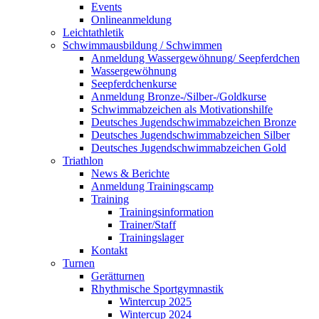
Events
Onlineanmeldung
Leichtathletik
Schwimmausbildung / Schwimmen
Anmeldung Wassergewöhnung/ Seepferdchen
Wassergewöhnung
Seepferdchenkurse
Anmeldung Bronze-/Silber-/Goldkurse
Schwimmabzeichen als Motivationshilfe
Deutsches Jugendschwimmabzeichen Bronze
Deutsches Jugendschwimmabzeichen Silber
Deutsches Jugendschwimmabzeichen Gold
Triathlon
News & Berichte
Anmeldung Trainingscamp
Training
Trainingsinformation
Trainer/Staff
Trainingslager
Kontakt
Turnen
Gerätturnen
Rhythmische Sportgymnastik
Wintercup 2025
Wintercup 2024