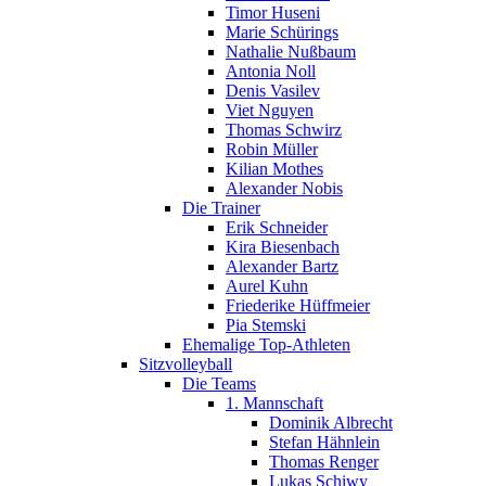
Timor Huseni
Marie Schürings
Nathalie Nußbaum
Antonia Noll
Denis Vasilev
Viet Nguyen
Thomas Schwirz
Robin Müller
Kilian Mothes
Alexander Nobis
Die Trainer
Erik Schneider
Kira Biesenbach
Alexander Bartz
Aurel Kuhn
Friederike Hüffmeier
Pia Stemski
Ehemalige Top-Athleten
Sitzvolleyball
Die Teams
1. Mannschaft
Dominik Albrecht
Stefan Hähnlein
Thomas Renger
Lukas Schiwy