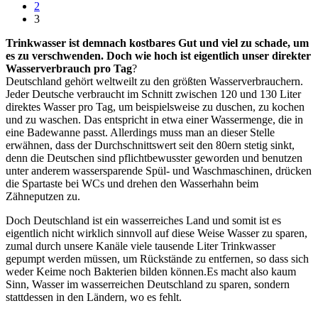
2
3
Trinkwasser ist demnach kostbares Gut und viel zu schade, um
es zu verschwenden. Doch wie hoch ist eigentlich unser direkter
Wasserverbrauch pro Tag
?
Deutschland gehört weltweilt zu den größten Wasserverbrauchern.
Jeder Deutsche verbraucht im Schnitt zwischen 120 und 130 Liter
direktes Wasser pro Tag, um beispielsweise zu duschen, zu kochen
und zu waschen. Das entspricht in etwa einer Wassermenge, die in
eine Badewanne passt. Allerdings muss man an dieser Stelle
erwähnen, dass der Durchschnittswert seit den 80ern stetig sinkt,
denn die Deutschen sind pflichtbewusster geworden und benutzen
unter anderem wassersparende Spül- und Waschmaschinen, drücken
die Spartaste bei WCs und drehen den Wasserhahn beim
Zähneputzen zu.
Doch Deutschland ist ein wasserreiches Land und somit ist es
eigentlich nicht wirklich sinnvoll auf diese Weise Wasser zu sparen,
zumal durch unsere Kanäle viele tausende Liter Trinkwasser
gepumpt werden müssen, um Rückstände zu entfernen, so dass sich
weder Keime noch Bakterien bilden können.Es macht also kaum
Sinn, Wasser im wasserreichen Deutschland zu sparen, sondern
stattdessen in den Ländern, wo es fehlt.