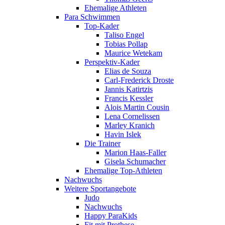
Ehemalige Athleten
Para Schwimmen
Top-Kader
Taliso Engel
Tobias Pollap
Maurice Wetekam
Perspektiv-Kader
Elias de Souza
Carl-Frederick Droste
Jannis Katirtzis
Francis Kessler
Alois Martin Cousin
Lena Cornelissen
Marley Kranich
Havin Islek
Die Trainer
Marion Haas-Faller
Gisela Schumacher
Ehemalige Top-Athleten
Nachwuchs
Weitere Sportangebote
Judo
Nachwuchs
Happy ParaKids
Fit mit Prothese