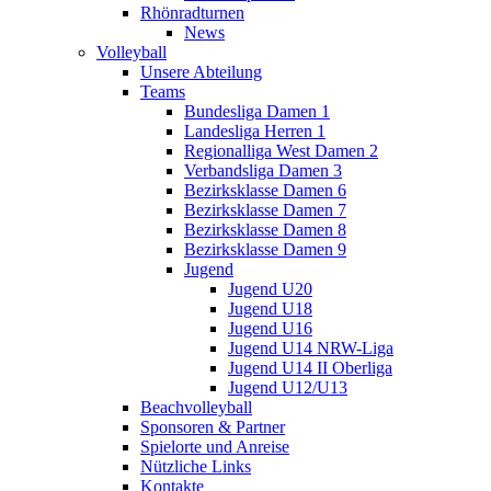
Rhönradturnen
News
Volleyball
Unsere Abteilung
Teams
Bundesliga Damen 1
Landesliga Herren 1
Regionalliga West Damen 2
Verbandsliga Damen 3
Bezirksklasse Damen 6
Bezirksklasse Damen 7
Bezirksklasse Damen 8
Bezirksklasse Damen 9
Jugend
Jugend U20
Jugend U18
Jugend U16
Jugend U14 NRW-Liga
Jugend U14 II Oberliga
Jugend U12/U13
Beachvolleyball
Sponsoren & Partner
Spielorte und Anreise
Nützliche Links
Kontakte