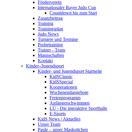
Förderverein
Internationaler Bayer Judo Cup
Countdown bis zum Start
Zusatzbeitrag
Training
Trainingsplan
Judo News
Turniere und Termine
Probetraining
Trainer - Team
Mannschaften
Kontakt
Kinder-/Jugendsport
Kinder- und Jugendsport Startseite
KidSClassic
KidSSpecial
Kooperationen
Wochenendangebote
Ferienprogramm
Anfängerschwimmen
LÜ - Die interaktive Sporthalle
E-Sports
KidS News / Aktuelles
Unser Team
Paule – unser Maskottchen