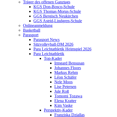
Träger des offenen Ganztags
KGS Don-Bosco-Schule
KGS Thomas-Morus-Schule
GGS Bergisch Neukirchen
GGS Astrid-Lindgren-Schule
Onlineanmeldung
Basketball
Parasport
Parasport News
Sitzvolleyball-DM 2026
Para Leichtathletik Heimspiel 2026
Para Leichtathletik
Top-Kader
Irmgard Bensusan
Johannes Floors
Markus Rehm
Léon Schäfer
Nele Moos
Lise Petersen
Jule Roß
Tomomi Tozawa
Elena Kratter
Kim Vaske
Perspektiv-Kader
Franziska Dziallas