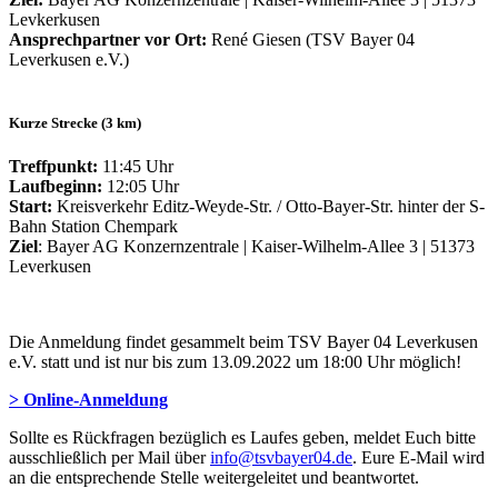
Levkerkusen
Ansprechpartner vor Ort:
René Giesen (TSV Bayer 04
Leverkusen e.V.)
Kurze Strecke (3 km)
Treffpunkt:
11:45 Uhr
Laufbeginn:
12:05 Uhr
Start:
Kreisverkehr Editz-Weyde-Str. / Otto-Bayer-Str. hinter der S-
Bahn Station Chempark
Ziel
: Bayer AG Konzernzentrale | Kaiser-Wilhelm-Allee 3 | 51373
Leverkusen
Die Anmeldung findet gesammelt beim TSV Bayer 04 Leverkusen
e.V. statt und ist nur bis zum 13.09.2022 um 18:00 Uhr möglich!
> Online-Anmeldung
Sollte es Rückfragen bezüglich es Laufes geben, meldet Euch bitte
ausschließlich per Mail über
info@tsvbayer04.de
. Eure E-Mail wird
an die entsprechende Stelle weitergeleitet und beantwortet.