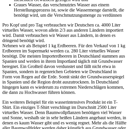
Graues Wasser, das verschmutztes Wasser aus einem
Herstellungsprozess ist, sowie die Wassermenge darstellt, die
benötigt wird, um die Verschmutzungsmenge zu verdünnen
Pro Kopf und pro Tag verbrauchen wir Deutschen ca. 4000 Liter
virtuelles Wasser, wovon allein 2/3 aus anderen Ländern importiert
wird. Damit verbrauchen wir Wasser aus Ländern, in denen es
dringend benötigt wird.
Nehmen wir als Beispiel 1 kg Erdbeeren. Für den Verkauf von 1 kg
Erdbeeren im Supermarkt werden ca. 280 Liter virtuelles Wasser
benötigt. Die meisten Importerdbeeren in Deutschland stammen aus
Spanien und werden in ihrem Importland täglich mit Grundwasser
beregnet. Ein Großteil davon verdunstet und fällt nicht etwa in
Spanien, sondern in regenreichen Gebieten wie Deutschland in
Form von Regen auf die Erde. Somit sinkt der Grundwasserspiegel
in Spanien und die Region droht auszutrocknen. In Deutschland
hingegen kann es wiederum zu extremen Niederschlägen kommen,
die dann zu Hochwasser führen können.
Ein weiteres Beispiel für ein wasserintensives Produkt ist ein T-
Shirt. Ein einziges T-Shirt verschlingt im Durschnitt 2500 Liter
virtuelles Wasser. Denn Baumwollpflanzen benötigen viel Wasser
und Sonne, weshalb sie in sehr heißen Ländern angebaut werden, in
denen es kaum Wasser gibt und es wenig regnet. Mehr als die Hälfte
aller Baumwollfelder werden daher künstlich aus Grundwasser oder