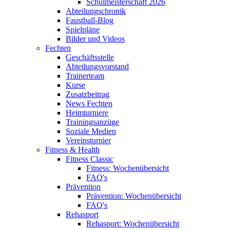
Schulmeisterschaft 2026
Abteilungschronik
Faustball-Blog
Spielpläne
Bilder und Videos
Fechten
Geschäftsstelle
Abteilungsvorstand
Trainerteam
Kurse
Zusatzbeitrag
News Fechten
Heimturniere
Trainingsanzüge
Soziale Medien
Vereinsturnier
Fitness & Health
Fitness Classic
Fitness: Wochenübersicht
FAQ's
Prävention
Prävention: Wochenübersicht
FAQ's
Rehasport
Rehasport: Wochenübersicht