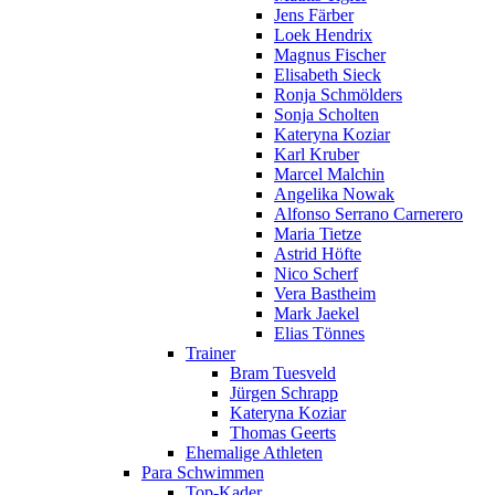
Jens Färber
Loek Hendrix
Magnus Fischer
Elisabeth Sieck
Ronja Schmölders
Sonja Scholten
Kateryna Koziar
Karl Kruber
Marcel Malchin
Angelika Nowak
Alfonso Serrano Carnerero
Maria Tietze
Astrid Höfte
Nico Scherf
Vera Bastheim
Mark Jaekel
Elias Tönnes
Trainer
Bram Tuesveld
Jürgen Schrapp
Kateryna Koziar
Thomas Geerts
Ehemalige Athleten
Para Schwimmen
Top-Kader