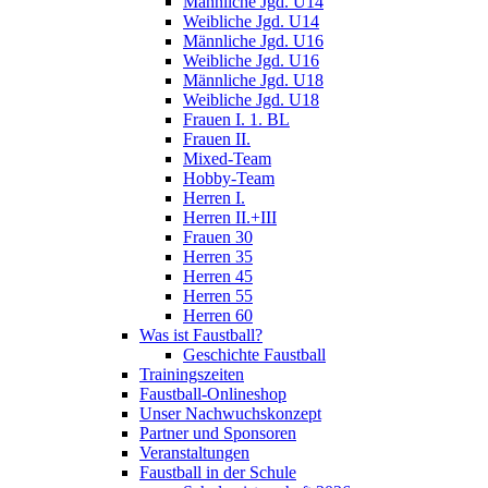
Männliche Jgd. U14
Weibliche Jgd. U14
Männliche Jgd. U16
Weibliche Jgd. U16
Männliche Jgd. U18
Weibliche Jgd. U18
Frauen I. 1. BL
Frauen II.
Mixed-Team
Hobby-Team
Herren I.
Herren II.+III
Frauen 30
Herren 35
Herren 45
Herren 55
Herren 60
Was ist Faustball?
Geschichte Faustball
Trainingszeiten
Faustball-Onlineshop
Unser Nachwuchskonzept
Partner und Sponsoren
Veranstaltungen
Faustball in der Schule