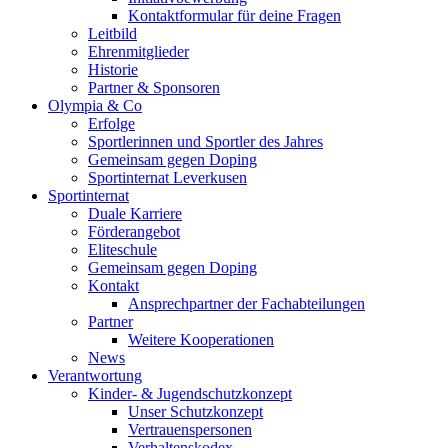
Kontaktformular für deine Fragen
Leitbild
Ehrenmitglieder
Historie
Partner & Sponsoren
Olympia & Co
Erfolge
Sportlerinnen und Sportler des Jahres
Gemeinsam gegen Doping
Sportinternat Leverkusen
Sportinternat
Duale Karriere
Förderangebot
Eliteschule
Gemeinsam gegen Doping
Kontakt
Ansprechpartner der Fachabteilungen
Partner
Weitere Kooperationen
News
Verantwortung
Kinder- & Jugendschutzkonzept
Unser Schutzkonzept
Vertrauenspersonen
Verhaltenskodex