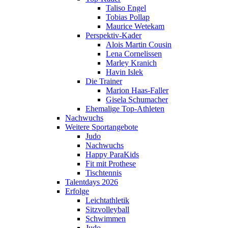
Taliso Engel
Tobias Pollap
Maurice Wetekam
Perspektiv-Kader
Alois Martin Cousin
Lena Cornelissen
Marley Kranich
Havin Islek
Die Trainer
Marion Haas-Faller
Gisela Schumacher
Ehemalige Top-Athleten
Nachwuchs
Weitere Sportangebote
Judo
Nachwuchs
Happy ParaKids
Fit mit Prothese
Tischtennis
Talentdays 2026
Erfolge
Leichtathletik
Sitzvolleyball
Schwimmen
Judo