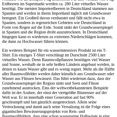
Erdbeeren im Supermarkt werden ca. 280 Liter virtuelles Wasser
benötigt. Die meisten Importerdbeeren in Deutschland stammen aus
Spanien und werden in ihrem Importland täglich mit Grundwasser
beregnet. Ein Großteil davon verdunstet und fällt nicht etwa in
Spanien, sondern in regenreichen Gebieten wie Deutschland in
Form von Regen auf die Erde. Somit sinkt der Grundwasserspiegel
in Spanien und die Region droht auszutrocknen. In Deutschland
hingegen kann es wiederum zu extremen Niederschlägen kommen,
die dann zu Hochwasser führen können.
Ein weiteres Beispiel für ein wasserintensives Produkt ist ein T-
Shirt. Ein einziges T-Shirt verschlingt im Durschnitt 2500 Liter
virtuelles Wasser. Denn Baumwollpflanzen benötigen viel Wasser
und Sonne, weshalb sie in sehr heißen Ländern angebaut werden, in
denen es kaum Wasser gibt und es wenig regnet. Mehr als die Hälfte
aller Baumwollfelder werden daher künstlich aus Grundwasser oder
Wasser aus Flüssen bewässert. Das führt wiederum dazu, dass der
Grundwasserspiegel der Region sinkt und Seen und Flüsse
zunehmend austrocken. Eins der weltweitbekanntesten Beispiele
dafür ist der Aralsee, der einst der viertgrößte Binnensee auf der
Welt war. Er ist innerhalb einer Generation auf fast 90%
geschrumpft und fast gänzlich ausgetrocknet. Allein seine
Vertrocknung und damit auch seine Versalzung ist die Folge eines
gigantischen Bewässerungsprojekts von Reis- und
Baumwollfeldern, dass eine schon wasserarme Halbwüste in eine