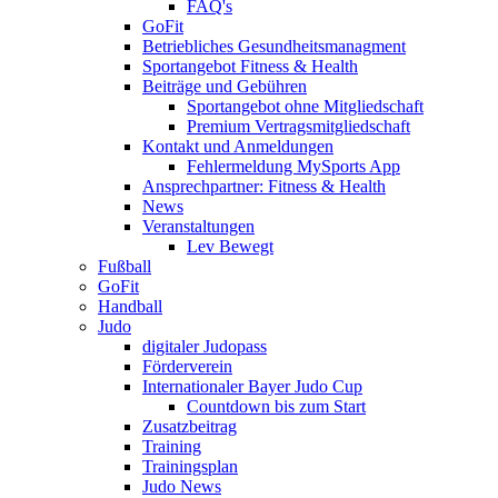
FAQ's
GoFit
Betriebliches Gesundheitsmanagment
Sportangebot Fitness & Health
Beiträge und Gebühren
Sportangebot ohne Mitgliedschaft
Premium Vertragsmitgliedschaft
Kontakt und Anmeldungen
Fehlermeldung MySports App
Ansprechpartner: Fitness & Health
News
Veranstaltungen
Lev Bewegt
Fußball
GoFit
Handball
Judo
digitaler Judopass
Förderverein
Internationaler Bayer Judo Cup
Countdown bis zum Start
Zusatzbeitrag
Training
Trainingsplan
Judo News