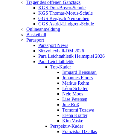
Träger des offenen Ganztags
KGS Don-Bosco-Schule
KGS Thomas-Morus-Schule
GGS Bergisch Neukirchen
GGS Astrid-Lindgren-Schule
Onlineanmeldung
Basketball
Parasport
Parasport News
Sitzvolleyball-DM 2026
Para Leichtathletik Heimspiel 2026
Para Leichtathletik
Top-Kader
Irmgard Bensusan
Johannes Floors
Markus Rehm
Léon Schäfer
Nele Moos
Lise Petersen
Jule Roß
Tomomi Tozawa
Elena Kratter
Kim Vaske
Perspektiv-Kader
Franziska Dziallas