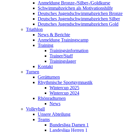
Anmeldung Bronze-/Silber-/Goldkurse
Schwimmabzeichen als Motivationshilfe
Deutsches Jugendschwimmabzeichen Bronze
Deutsches Jugendschwimmabzeichen Silber
Deutsches Jugendschwimmabzeichen Gold
Triathlon
News & Berichte
Anmeldung Trainingscamp
Training
Trainingsinformation
Trainer/Staff
Trainingslager
Kontakt
Turnen
Gerätturnen
Rhythmische Sportgymnastik
Wintercup 2025
Wintercup 2024
Rhönradturnen
News
Volleyball
Unsere Abteilung
Teams
Bundesliga Damen 1
Landesliga Herren 1