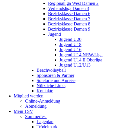
Regionalliga West Damen 2
Verbandsliga Damen 3
Bezirksklasse Damen 6
Bezirksklasse Damen 7
Bezirksklasse Damen 8
Bezirksklasse Damen 9
Jugend
Jugend U20
Jugend U18
Jugend U16
Jugend U14 NRW-Liga
Jugend U14 II Oberliga
Jugend U12/U13
Beachvolleyball
Sponsoren & Partner
Spielorte und Anreise
Nützliche Links
Kontakte
Mitglied werden
Online-Anmeldung
Abmeldung
Mein TSV
Sommerfest
Lageplan
Trödelmarkt