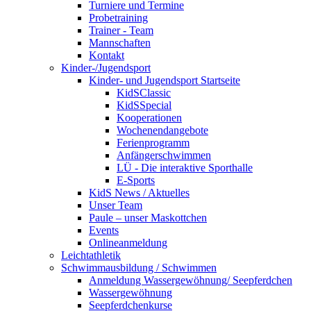
Turniere und Termine
Probetraining
Trainer - Team
Mannschaften
Kontakt
Kinder-/Jugendsport
Kinder- und Jugendsport Startseite
KidSClassic
KidSSpecial
Kooperationen
Wochenendangebote
Ferienprogramm
Anfängerschwimmen
LÜ - Die interaktive Sporthalle
E-Sports
KidS News / Aktuelles
Unser Team
Paule – unser Maskottchen
Events
Onlineanmeldung
Leichtathletik
Schwimmausbildung / Schwimmen
Anmeldung Wassergewöhnung/ Seepferdchen
Wassergewöhnung
Seepferdchenkurse