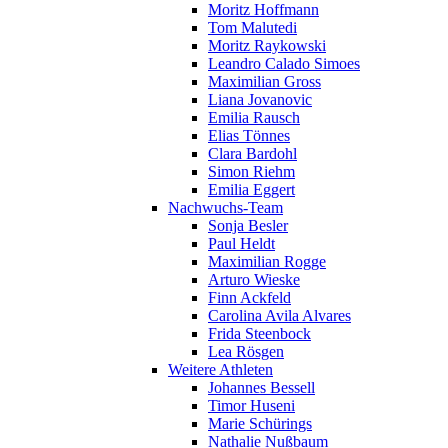
Moritz Hoffmann
Tom Malutedi
Moritz Raykowski
Leandro Calado Simoes
Maximilian Gross
Liana Jovanovic
Emilia Rausch
Elias Tönnes
Clara Bardohl
Simon Riehm
Emilia Eggert
Nachwuchs-Team
Sonja Besler
Paul Heldt
Maximilian Rogge
Arturo Wieske
Finn Ackfeld
Carolina Avila Alvares
Frida Steenbock
Lea Rösgen
Weitere Athleten
Johannes Bessell
Timor Huseni
Marie Schürings
Nathalie Nußbaum