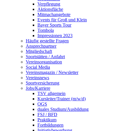
Verpflegung
Aktionsfläche
Mitmachangebote
Events für Groß und Klein
Bayer Sports Tour
Tombola
Impressionen 2023
Häufig gestellte Fragen
Ansprechpartner
Mitgliedschaft
Sportstätten / Anfahrt
Vereinsorganisation
Social Media
Vereinsmagazin / Newsletter
Vereinsnews
Sportversicherung
Jobs/Karriere
TSV allgemein
Kursleiter/Trainer (m/w/d)
OGS
duales Studium/Ausbildung
FSJ / BFD
Praktikum
Fortbildungen
Initiativbewerbung