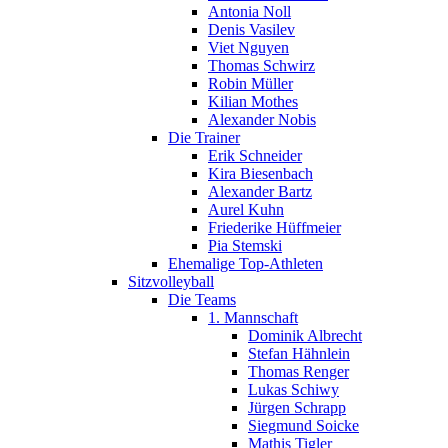
Antonia Noll
Denis Vasilev
Viet Nguyen
Thomas Schwirz
Robin Müller
Kilian Mothes
Alexander Nobis
Die Trainer
Erik Schneider
Kira Biesenbach
Alexander Bartz
Aurel Kuhn
Friederike Hüffmeier
Pia Stemski
Ehemalige Top-Athleten
Sitzvolleyball
Die Teams
1. Mannschaft
Dominik Albrecht
Stefan Hähnlein
Thomas Renger
Lukas Schiwy
Jürgen Schrapp
Siegmund Soicke
Mathis Tigler