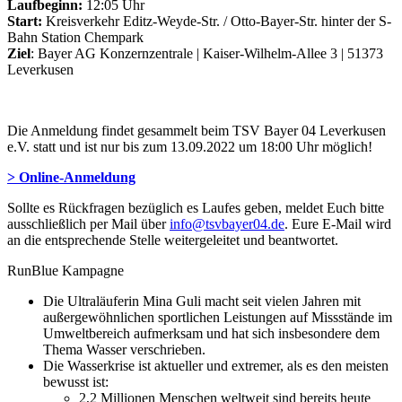
Laufbeginn:
12:05 Uhr
Start:
Kreisverkehr Editz-Weyde-Str. / Otto-Bayer-Str. hinter der S-
Bahn Station Chempark
Ziel
: Bayer AG Konzernzentrale | Kaiser-Wilhelm-Allee 3 | 51373
Leverkusen
Die Anmeldung findet gesammelt beim TSV Bayer 04 Leverkusen
e.V. statt und ist nur bis zum 13.09.2022 um 18:00 Uhr möglich!
> Online-Anmeldung
Sollte es Rückfragen bezüglich es Laufes geben, meldet Euch bitte
ausschließlich per Mail über
info@tsvbayer04.de
. Eure E-Mail wird
an die entsprechende Stelle weitergeleitet und beantwortet.
RunBlue Kampagne
Die Ultraläuferin Mina Guli macht seit vielen Jahren mit
außergewöhnlichen sportlichen Leistungen auf Missstände im
Umweltbereich aufmerksam und hat sich insbesondere dem
Thema Wasser verschrieben.
Die Wasserkrise ist aktueller und extremer, als es den meisten
bewusst ist:
2,2 Millionen Menschen weltweit sind bereits heute