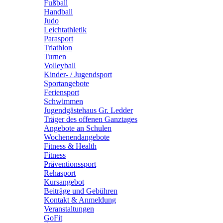
Fußball
Handball
Judo
Leichtathletik
Parasport
Triathlon
Turnen
Volleyball
Kinder- / Jugendsport
Sportangebote
Feriensport
Schwimmen
Jugendgästehaus Gr. Ledder
Träger des offenen Ganztages
Angebote an Schulen
Wochenendangebote
Fitness & Health
Fitness
Präventionssport
Rehasport
Kursangebot
Beiträge und Gebühren
Kontakt & Anmeldung
Veranstaltungen
GoFit