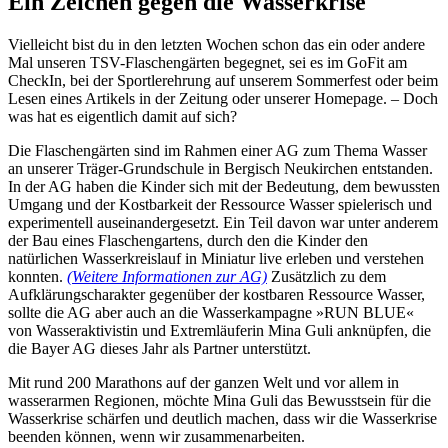
Ein Zeichen gegen die Wasserkrise
Vielleicht bist du in den letzten Wochen schon das ein oder andere
Mal unseren TSV-Flaschengärten begegnet, sei es im GoFit am
CheckIn, bei der Sportlerehrung auf unserem Sommerfest oder beim
Lesen eines Artikels in der Zeitung oder unserer Homepage. – Doch
was hat es eigentlich damit auf sich?
Die Flaschengärten sind im Rahmen einer AG zum Thema Wasser
an unserer Träger-Grundschule in Bergisch Neukirchen entstanden.
In der AG haben die Kinder sich mit der Bedeutung, dem bewussten
Umgang und der Kostbarkeit der Ressource Wasser spielerisch und
experimentell auseinandergesetzt. Ein Teil davon war unter anderem
der Bau eines Flaschengartens, durch den die Kinder den
natürlichen Wasserkreislauf in Miniatur live erleben und verstehen
konnten.
(Weitere Informationen zur AG)
Zusätzlich zu dem
Aufklärungscharakter gegenüber der kostbaren Ressource Wasser,
sollte die AG aber auch an die Wasserkampagne »RUN BLUE«
von Wasseraktivistin und Extremläuferin Mina Guli anknüpfen, die
die Bayer AG dieses Jahr als Partner unterstützt.
Mit rund 200 Marathons auf der ganzen Welt und vor allem in
wasserarmen Regionen, möchte Mina Guli das Bewusstsein für die
Wasserkrise schärfen und deutlich machen, dass wir die Wasserkrise
beenden können, wenn wir zusammenarbeiten.