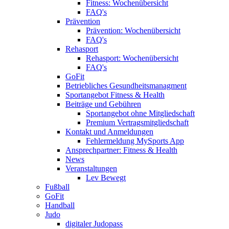
Fitness: Wochenübersicht
FAQ's
Prävention
Prävention: Wochenübersicht
FAQ's
Rehasport
Rehasport: Wochenübersicht
FAQ's
GoFit
Betriebliches Gesundheitsmanagment
Sportangebot Fitness & Health
Beiträge und Gebühren
Sportangebot ohne Mitgliedschaft
Premium Vertragsmitgliedschaft
Kontakt und Anmeldungen
Fehlermeldung MySports App
Ansprechpartner: Fitness & Health
News
Veranstaltungen
Lev Bewegt
Fußball
GoFit
Handball
Judo
digitaler Judopass