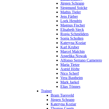
Jürgen Schrapp
Siegmund Soicke
Mathis Tigler
Jens Färber
Loek Hendrix
Magnus Fischer
Elisabeth Sieck
Ronja Schmölders
Sonja Scholten
Kateryna Koziar
Karl Kruber
Marcel Malchin
Angelika Nowak
Alfonso Serrano Carnerero
Maria Tietze
Astrid Höfte
Nico Scherf
Vera Bastheim
Mark Jaekel
Elias Tönnes
Trainer
Bram Tuesveld
Jürgen Schrapp
Kateryna Koziar
Thomas Geerts