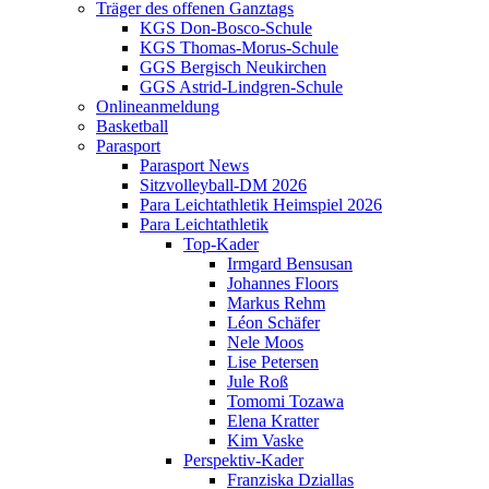
Träger des offenen Ganztags
KGS Don-Bosco-Schule
KGS Thomas-Morus-Schule
GGS Bergisch Neukirchen
GGS Astrid-Lindgren-Schule
Onlineanmeldung
Basketball
Parasport
Parasport News
Sitzvolleyball-DM 2026
Para Leichtathletik Heimspiel 2026
Para Leichtathletik
Top-Kader
Irmgard Bensusan
Johannes Floors
Markus Rehm
Léon Schäfer
Nele Moos
Lise Petersen
Jule Roß
Tomomi Tozawa
Elena Kratter
Kim Vaske
Perspektiv-Kader
Franziska Dziallas