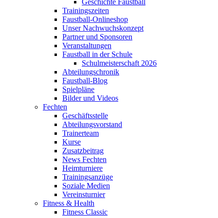
Geschichte Faustball
Trainingszeiten
Faustball-Onlineshop
Unser Nachwuchskonzept
Partner und Sponsoren
Veranstaltungen
Faustball in der Schule
Schulmeisterschaft 2026
Abteilungschronik
Faustball-Blog
Spielpläne
Bilder und Videos
Fechten
Geschäftsstelle
Abteilungsvorstand
Trainerteam
Kurse
Zusatzbeitrag
News Fechten
Heimturniere
Trainingsanzüge
Soziale Medien
Vereinsturnier
Fitness & Health
Fitness Classic