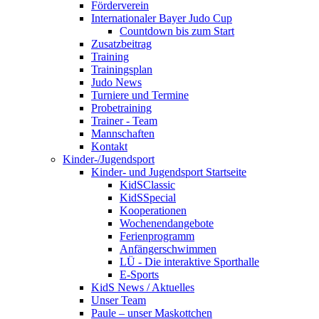
Förderverein
Internationaler Bayer Judo Cup
Countdown bis zum Start
Zusatzbeitrag
Training
Trainingsplan
Judo News
Turniere und Termine
Probetraining
Trainer - Team
Mannschaften
Kontakt
Kinder-/Jugendsport
Kinder- und Jugendsport Startseite
KidSClassic
KidSSpecial
Kooperationen
Wochenendangebote
Ferienprogramm
Anfängerschwimmen
LÜ - Die interaktive Sporthalle
E-Sports
KidS News / Aktuelles
Unser Team
Paule – unser Maskottchen