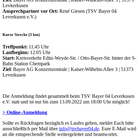
Levkerkusen
Ansprechpartner vor Ort:
René Giesen (TSV Bayer 04
Leverkusen e.V.)
Kurze Strecke (3 km)
Treffpunkt:
11:45 Uhr
Laufbeginn:
12:05 Uhr
Start:
Kreisverkehr Editz-Weyde-Str. / Otto-Bayer-Str. hinter der S-
Bahn Station Chempark
Ziel
: Bayer AG Konzernzentrale | Kaiser-Wilhelm-Allee 3 | 51373
Leverkusen
Die Anmeldung findet gesammelt beim TSV Bayer 04 Leverkusen
e.V. statt und ist nur bis zum 13.09.2022 um 18:00 Uhr möglich!
> Online-Anmeldung
Sollte es Rückfragen bezüglich es Laufes geben, meldet Euch bitte
ausschließlich per Mail über
info@tsvbayer04.de
. Eure E-Mail wird
an die entsprechende Stelle weitergeleitet und beantwortet.