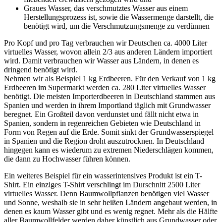
Graues Wasser, das verschmutztes Wasser aus einem
Herstellungsprozess ist, sowie die Wassermenge darstellt, die
benötigt wird, um die Verschmutzungsmenge zu verdünnen
Pro Kopf und pro Tag verbrauchen wir Deutschen ca. 4000 Liter
virtuelles Wasser, wovon allein 2/3 aus anderen Ländern importiert
wird. Damit verbrauchen wir Wasser aus Ländern, in denen es
dringend benötigt wird.
Nehmen wir als Beispiel 1 kg Erdbeeren. Für den Verkauf von 1 kg
Erdbeeren im Supermarkt werden ca. 280 Liter virtuelles Wasser
benötigt. Die meisten Importerdbeeren in Deutschland stammen aus
Spanien und werden in ihrem Importland täglich mit Grundwasser
beregnet. Ein Großteil davon verdunstet und fällt nicht etwa in
Spanien, sondern in regenreichen Gebieten wie Deutschland in
Form von Regen auf die Erde. Somit sinkt der Grundwasserspiegel
in Spanien und die Region droht auszutrocknen. In Deutschland
hingegen kann es wiederum zu extremen Niederschlägen kommen,
die dann zu Hochwasser führen können.
Ein weiteres Beispiel für ein wasserintensives Produkt ist ein T-
Shirt. Ein einziges T-Shirt verschlingt im Durschnitt 2500 Liter
virtuelles Wasser. Denn Baumwollpflanzen benötigen viel Wasser
und Sonne, weshalb sie in sehr heißen Ländern angebaut werden, in
denen es kaum Wasser gibt und es wenig regnet. Mehr als die Hälfte
aller Baumwollfelder werden daher künstlich aus Grundwasser oder