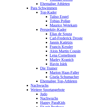
Ehemalige Athleten
Para Schwimmen
Top-Kader
Taliso Engel
Tobias Pollap
Maurice Wetekam
Perspektiv-Kader
Elias de Souza
Carl-Frederick Droste
Jannis Katirtzis
Francis Kessler
Alois Martin Cousin
Lena Cornelissen
Marley Kranich
Havin Islek
Die Trainer
Marion Haas-Faller
Gisela Schumacher
Ehemalige Top-Athleten
Nachwuchs
Weitere Sportangebote
Judo
Nachwuchs
Happy ParaKids
Fit mit Prothese