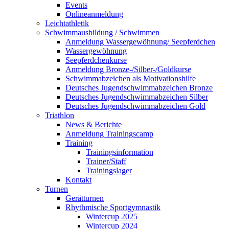
Events
Onlineanmeldung
Leichtathletik
Schwimmausbildung / Schwimmen
Anmeldung Wassergewöhnung/ Seepferdchen
Wassergewöhnung
Seepferdchenkurse
Anmeldung Bronze-/Silber-/Goldkurse
Schwimmabzeichen als Motivationshilfe
Deutsches Jugendschwimmabzeichen Bronze
Deutsches Jugendschwimmabzeichen Silber
Deutsches Jugendschwimmabzeichen Gold
Triathlon
News & Berichte
Anmeldung Trainingscamp
Training
Trainingsinformation
Trainer/Staff
Trainingslager
Kontakt
Turnen
Gerätturnen
Rhythmische Sportgymnastik
Wintercup 2025
Wintercup 2024