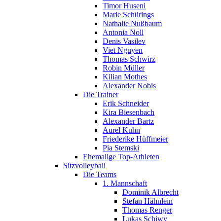
Timor Huseni
Marie Schürings
Nathalie Nußbaum
Antonia Noll
Denis Vasilev
Viet Nguyen
Thomas Schwirz
Robin Müller
Kilian Mothes
Alexander Nobis
Die Trainer
Erik Schneider
Kira Biesenbach
Alexander Bartz
Aurel Kuhn
Friederike Hüffmeier
Pia Stemski
Ehemalige Top-Athleten
Sitzvolleyball
Die Teams
1. Mannschaft
Dominik Albrecht
Stefan Hähnlein
Thomas Renger
Lukas Schiwy