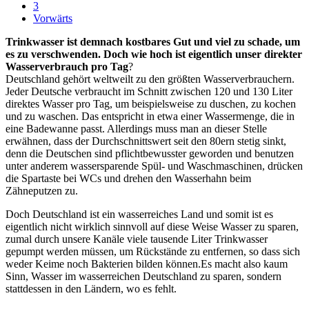
3
Vorwärts
Trinkwasser ist demnach kostbares Gut und viel zu schade, um
es zu verschwenden. Doch wie hoch ist eigentlich unser direkter
Wasserverbrauch pro Tag
?
Deutschland gehört weltweilt zu den größten Wasserverbrauchern.
Jeder Deutsche verbraucht im Schnitt zwischen 120 und 130 Liter
direktes Wasser pro Tag, um beispielsweise zu duschen, zu kochen
und zu waschen. Das entspricht in etwa einer Wassermenge, die in
eine Badewanne passt. Allerdings muss man an dieser Stelle
erwähnen, dass der Durchschnittswert seit den 80ern stetig sinkt,
denn die Deutschen sind pflichtbewusster geworden und benutzen
unter anderem wassersparende Spül- und Waschmaschinen, drücken
die Spartaste bei WCs und drehen den Wasserhahn beim
Zähneputzen zu.
Doch Deutschland ist ein wasserreiches Land und somit ist es
eigentlich nicht wirklich sinnvoll auf diese Weise Wasser zu sparen,
zumal durch unsere Kanäle viele tausende Liter Trinkwasser
gepumpt werden müssen, um Rückstände zu entfernen, so dass sich
weder Keime noch Bakterien bilden können.Es macht also kaum
Sinn, Wasser im wasserreichen Deutschland zu sparen, sondern
stattdessen in den Ländern, wo es fehlt.