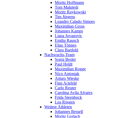
Moritz Hoffmann
Tom Malutedi
Moritz Raykowski
Tim Jürgens
Leandro Calado Simoes
Maximilian Gross
Johannes Kamps
Liana Jovanovic
Emilia Rausch
Elias Tönnes
Clara Bardohl
Nachwuchs-Team
Sonja Besler
Paul Heldt
Maximilian Rogge
Nico Antoniak
Arturo Wieske
Finn Ackfeld
Carlo Reuter
Carolina Avila Alvares
Frida Steenbock
Lea Rösgen
Weitere Athleten
Johannes Bessell
Moritz Gerlach