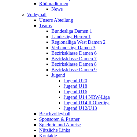
Rhönradturnen
News
Volleyball
Unsere Abteilung
Teams
Bundesliga Damen 1
Landesliga Herren 1
Regionalliga West Damen 2
Verbandsliga Damen 3
Bezirksklasse Damen 6
Bezirksklasse Damen 7
Bezirksklasse Damen 8
Bezirksklasse Damen 9
Jugend
Jugend U20
Jugend U18
Jugend U16
Jugend U14 NRW-Liga
Jugend U14 II Oberliga
Jugend U12/U13
Beachvolleyball
Sponsoren & Partner
Spielorte und Anreise
Nützliche Links
Kontakte