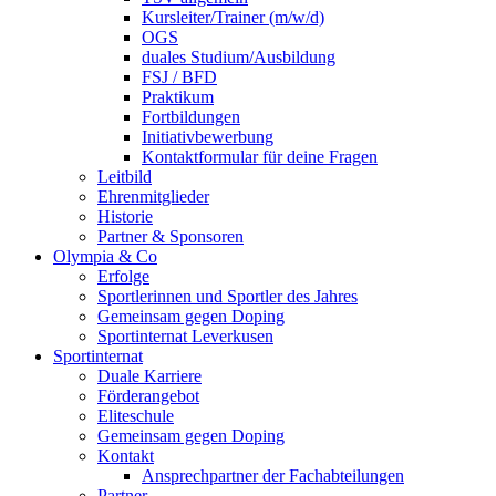
Kursleiter/Trainer (m/w/d)
OGS
duales Studium/Ausbildung
FSJ / BFD
Praktikum
Fortbildungen
Initiativbewerbung
Kontaktformular für deine Fragen
Leitbild
Ehrenmitglieder
Historie
Partner & Sponsoren
Olympia & Co
Erfolge
Sportlerinnen und Sportler des Jahres
Gemeinsam gegen Doping
Sportinternat Leverkusen
Sportinternat
Duale Karriere
Förderangebot
Eliteschule
Gemeinsam gegen Doping
Kontakt
Ansprechpartner der Fachabteilungen
Partner