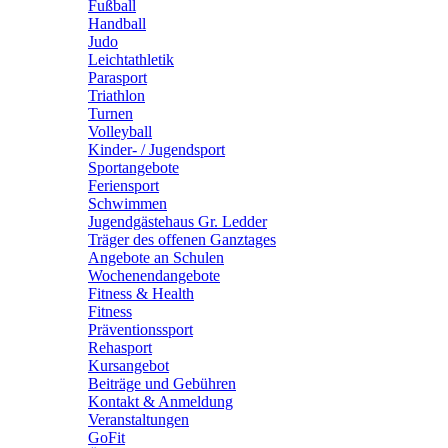
Fußball
Handball
Judo
Leichtathletik
Parasport
Triathlon
Turnen
Volleyball
Kinder- / Jugendsport
Sportangebote
Feriensport
Schwimmen
Jugendgästehaus Gr. Ledder
Träger des offenen Ganztages
Angebote an Schulen
Wochenendangebote
Fitness & Health
Fitness
Präventionssport
Rehasport
Kursangebot
Beiträge und Gebühren
Kontakt & Anmeldung
Veranstaltungen
GoFit