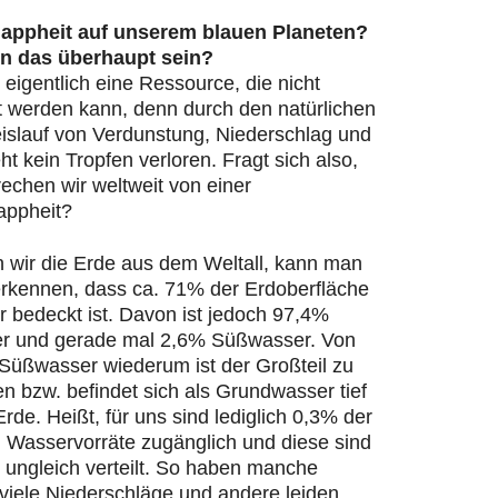
appheit auf unserem blauen Planeten?
n das überhaupt sein?
 eigentlich eine Ressource, die nicht
t werden kann, denn durch den natürlichen
islauf von Verdunstung, Niederschlag und
ht kein Tropfen verloren. Fragt sich also,
echen wir weltweit von einer
appheit?
n wir die Erde aus dem Weltall, kann man
 erkennen, dass ca. 71% der Erdoberfläche
 bedeckt ist. Davon ist jedoch 97,4%
r und gerade mal 2,6% Süßwasser. Von
Süßwasser wiederum ist der Großteil zu
en bzw. befindet sich als Grundwasser tief
Erde. Heißt, für uns sind lediglich 0,3% der
n Wasservorräte zugänglich und diese sind
 ungleich verteilt. So haben manche
viele Niederschläge und andere leiden