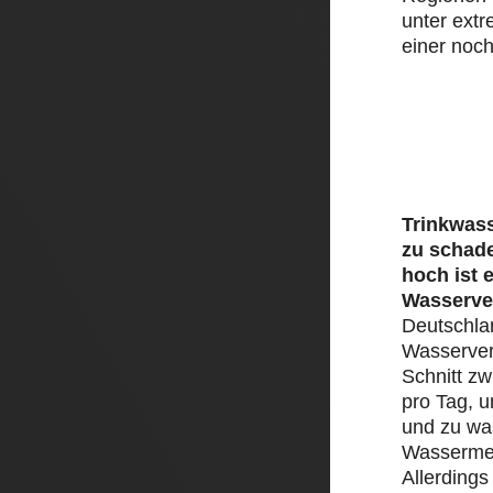
unter ext
einer noch
Trinkwass
zu schad
hoch ist 
Wasserve
Deutschlan
Wasserver
Schnitt zw
pro Tag, 
und zu was
Wassermen
Allerding