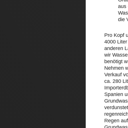
aus 
Wass
die
Pro Kopf 
4000 Liter
anderen L
wir Wasse
benötigt w
Nehmen wi
Verkauf v
ca. 280 Li
Importerd
Spanien un
Grundwass
verdunstet
regenreic
Regen auf 
Grundwass