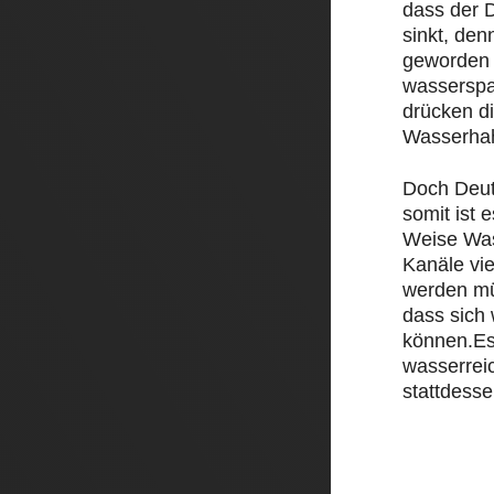
dass der D
sinkt, den
geworden 
wasserspa
drücken d
Wasserha
Doch Deut
somit ist e
Weise Was
Kanäle vi
werden mü
dass sich
können.Es
wasserrei
stattdesse