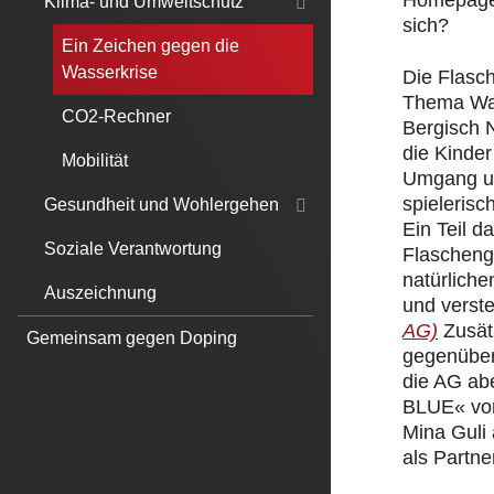
Homepage.
Klima- und Umweltschutz
sich?
Ein Zeichen gegen die
Wasserkrise
Die Flasc
Thema Was
CO2-Rechner
Bergisch 
die Kinde
Mobilität
Umgang un
spielerisc
Gesundheit und Wohlergehen
Ein Teil 
Soziale Verantwortung
Flascheng
natürliche
Auszeichnung
und verst
AG)
Zusät
Gemeinsam gegen Doping
gegenüber
die AG ab
BLUE« von
Mina Guli
als Partner