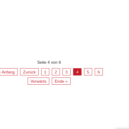
Seite 4 von 6
« Anfang
Zurück
1
2
3
4
5
6
Vorwärts
Ende »