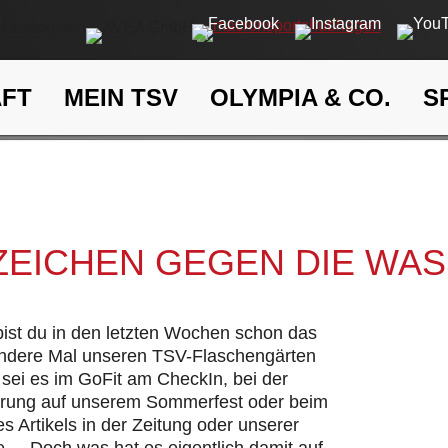
AFT
MEIN TSV
OLYMPIA & CO.
S
Ein Zeichen gegen die Wasse
eit
Klima- und Umweltschutz
 ZEICHEN GEGEN DIE WA
 bist du in den letzten Wochen schon das
andere Mal unseren TSV-Flaschengärten
sei es im GoFit am CheckIn, bei der
hrung auf unserem Sommerfest oder beim
s Artikels in der Zeitung oder unserer