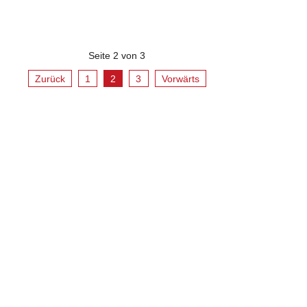
Seite 2 von 3
Zurück
1
2
3
Vorwärts