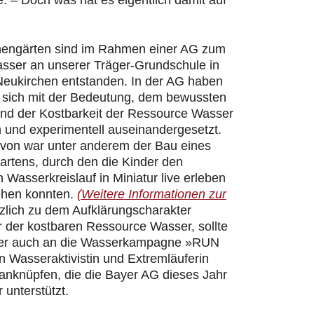
 – Doch was hat es eigentlich damit auf
hengärten sind im Rahmen einer AG zum
ser an unserer Träger-Grundschule in
Neukirchen entstanden. In der AG haben
r sich mit der Bedeutung, dem bewussten
d der Kostbarkeit der Ressource Wasser
h und experimentell auseinandergesetzt.
davon war unter anderem der Bau eines
artens, durch den die Kinder den
n Wasserkreislauf in Miniatur live erleben
ehen konnten.
(Weitere Informationen zur
zlich zu dem Aufklärungscharakter
 der kostbaren Ressource Wasser, sollte
er auch an die Wasserkampagne »RUN
 Wasseraktivistin und Extremläuferin
 anknüpfen, die die Bayer AG dieses Jahr
 unterstützt.