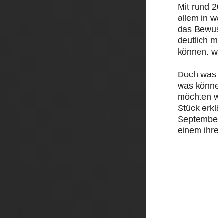
Mit rund 
allem in 
das Bewus
deutlich 
können, w
Doch was 
was könne
möchten w
Stück erk
September 
einem ihre