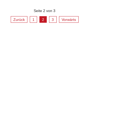
Seite 2 von 3
Zurück
1
2
3
Vorwärts