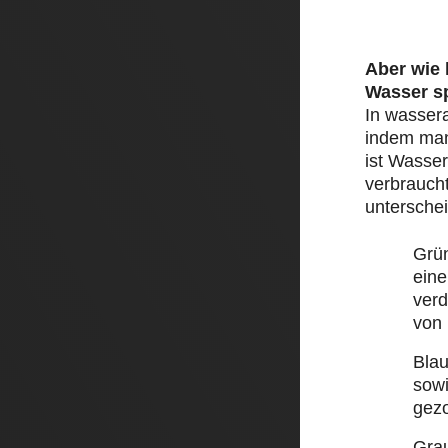
Aber wie
Wasser s
In wasser
indem man 
ist Wasser
verbraucht
unterschei
Grü
eine
ver
von
Bla
sow
gez
Gra