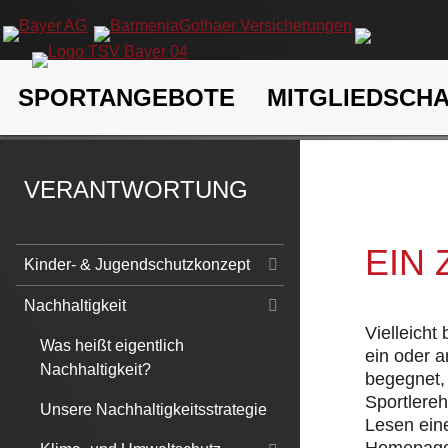
Navigation
SPORTANGEBOTE
MITGLIEDSCH
überspringen
TSV Bayer 04 Leverkusen e.V.
Verantwortung
Nachhaltigk
VERANTWORTUNG
EIN
Navigation
Kinder- & Jugendschutzkonzept
überspringen
Nachhaltigkeit
Vielleicht
Was heißt eigentlich
ein oder 
Nachhaltigkeit?
begegnet, 
Sportlere
Unsere Nachhaltigkeitsstrategie
Lesen eine