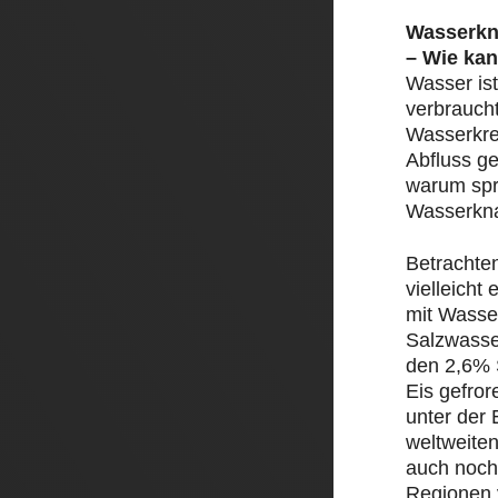
Wasserkn
– Wie kan
Wasser ist
verbrauch
Wasserkre
Abfluss ge
warum spr
Wasserkn
Betrachte
vielleicht
mit Wasser
Salzwasse
den 2,6% 
Eis gefror
unter der 
weltweite
auch noch
Regionen 