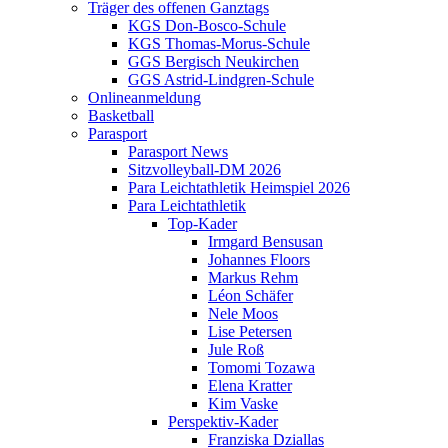
Träger des offenen Ganztags
KGS Don-Bosco-Schule
KGS Thomas-Morus-Schule
GGS Bergisch Neukirchen
GGS Astrid-Lindgren-Schule
Onlineanmeldung
Basketball
Parasport
Parasport News
Sitzvolleyball-DM 2026
Para Leichtathletik Heimspiel 2026
Para Leichtathletik
Top-Kader
Irmgard Bensusan
Johannes Floors
Markus Rehm
Léon Schäfer
Nele Moos
Lise Petersen
Jule Roß
Tomomi Tozawa
Elena Kratter
Kim Vaske
Perspektiv-Kader
Franziska Dziallas