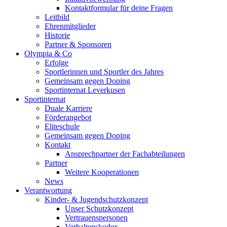
Kontaktformular für deine Fragen
Leitbild
Ehrenmitglieder
Historie
Partner & Sponsoren
Olympia & Co
Erfolge
Sportlerinnen und Sportler des Jahres
Gemeinsam gegen Doping
Sportinternat Leverkusen
Sportinternat
Duale Karriere
Förderangebot
Eliteschule
Gemeinsam gegen Doping
Kontakt
Ansprechpartner der Fachabteilungen
Partner
Weitere Kooperationen
News
Verantwortung
Kinder- & Jugendschutzkonzept
Unser Schutzkonzept
Vertrauenspersonen
Verhaltenskodex