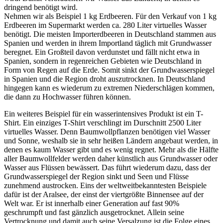
dringend benötigt wird.
Nehmen wir als Beispiel 1 kg Erdbeeren. Für den Verkauf von 1 kg
Erdbeeren im Supermarkt werden ca. 280 Liter virtuelles Wasser
benötigt. Die meisten Importerdbeeren in Deutschland stammen aus
Spanien und werden in ihrem Importland täglich mit Grundwasser
beregnet. Ein Großteil davon verdunstet und fällt nicht etwa in
Spanien, sondern in regenreichen Gebieten wie Deutschland in
Form von Regen auf die Erde. Somit sinkt der Grundwasserspiegel
in Spanien und die Region droht auszutrocknen. In Deutschland
hingegen kann es wiederum zu extremen Niederschlägen kommen,
die dann zu Hochwasser führen können.
Ein weiteres Beispiel für ein wasserintensives Produkt ist ein T-
Shirt. Ein einziges T-Shirt verschlingt im Durschnitt 2500 Liter
virtuelles Wasser. Denn Baumwollpflanzen benötigen viel Wasser
und Sonne, weshalb sie in sehr heißen Ländern angebaut werden, in
denen es kaum Wasser gibt und es wenig regnet. Mehr als die Hälfte
aller Baumwollfelder werden daher künstlich aus Grundwasser oder
Wasser aus Flüssen bewässert. Das führt wiederum dazu, dass der
Grundwasserspiegel der Region sinkt und Seen und Flüsse
zunehmend austrocken. Eins der weltweitbekanntesten Beispiele
dafür ist der Aralsee, der einst der viertgrößte Binnensee auf der
Welt war. Er ist innerhalb einer Generation auf fast 90%
geschrumpft und fast gänzlich ausgetrocknet. Allein seine
Vertrocknung und damit auch seine Versalzung ist die Folge eines