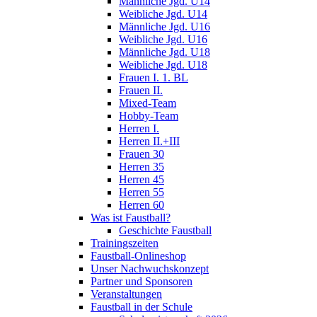
Männliche Jgd. U14
Weibliche Jgd. U14
Männliche Jgd. U16
Weibliche Jgd. U16
Männliche Jgd. U18
Weibliche Jgd. U18
Frauen I. 1. BL
Frauen II.
Mixed-Team
Hobby-Team
Herren I.
Herren II.+III
Frauen 30
Herren 35
Herren 45
Herren 55
Herren 60
Was ist Faustball?
Geschichte Faustball
Trainingszeiten
Faustball-Onlineshop
Unser Nachwuchskonzept
Partner und Sponsoren
Veranstaltungen
Faustball in der Schule