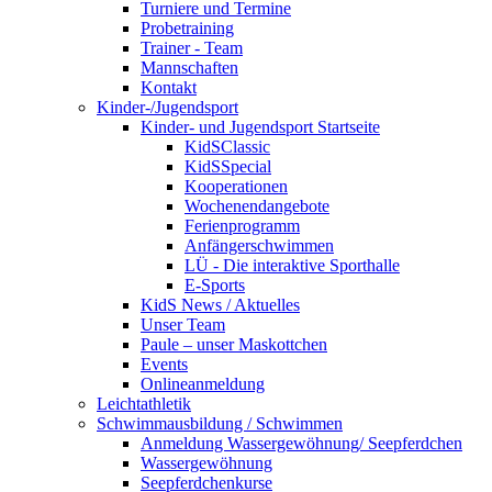
Turniere und Termine
Probetraining
Trainer - Team
Mannschaften
Kontakt
Kinder-/Jugendsport
Kinder- und Jugendsport Startseite
KidSClassic
KidSSpecial
Kooperationen
Wochenendangebote
Ferienprogramm
Anfängerschwimmen
LÜ - Die interaktive Sporthalle
E-Sports
KidS News / Aktuelles
Unser Team
Paule – unser Maskottchen
Events
Onlineanmeldung
Leichtathletik
Schwimmausbildung / Schwimmen
Anmeldung Wassergewöhnung/ Seepferdchen
Wassergewöhnung
Seepferdchenkurse