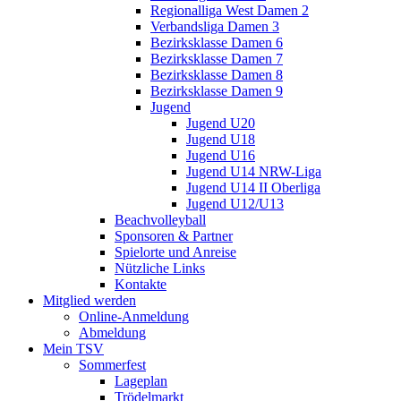
Regionalliga West Damen 2
Verbandsliga Damen 3
Bezirksklasse Damen 6
Bezirksklasse Damen 7
Bezirksklasse Damen 8
Bezirksklasse Damen 9
Jugend
Jugend U20
Jugend U18
Jugend U16
Jugend U14 NRW-Liga
Jugend U14 II Oberliga
Jugend U12/U13
Beachvolleyball
Sponsoren & Partner
Spielorte und Anreise
Nützliche Links
Kontakte
Mitglied werden
Online-Anmeldung
Abmeldung
Mein TSV
Sommerfest
Lageplan
Trödelmarkt