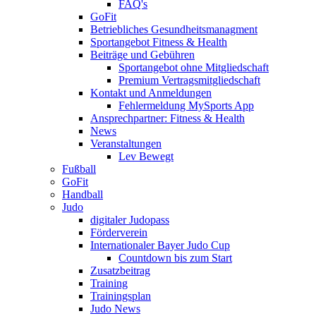
FAQ's
GoFit
Betriebliches Gesundheitsmanagment
Sportangebot Fitness & Health
Beiträge und Gebühren
Sportangebot ohne Mitgliedschaft
Premium Vertragsmitgliedschaft
Kontakt und Anmeldungen
Fehlermeldung MySports App
Ansprechpartner: Fitness & Health
News
Veranstaltungen
Lev Bewegt
Fußball
GoFit
Handball
Judo
digitaler Judopass
Förderverein
Internationaler Bayer Judo Cup
Countdown bis zum Start
Zusatzbeitrag
Training
Trainingsplan
Judo News