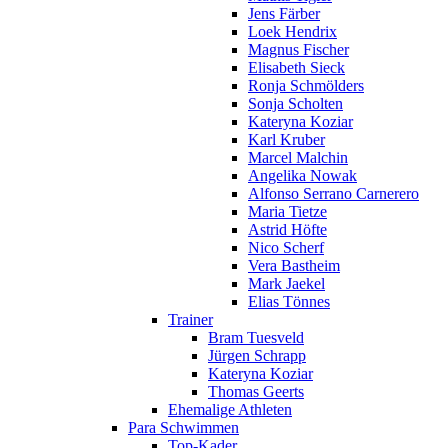
Jens Färber
Loek Hendrix
Magnus Fischer
Elisabeth Sieck
Ronja Schmölders
Sonja Scholten
Kateryna Koziar
Karl Kruber
Marcel Malchin
Angelika Nowak
Alfonso Serrano Carnerero
Maria Tietze
Astrid Höfte
Nico Scherf
Vera Bastheim
Mark Jaekel
Elias Tönnes
Trainer
Bram Tuesveld
Jürgen Schrapp
Kateryna Koziar
Thomas Geerts
Ehemalige Athleten
Para Schwimmen
Top-Kader