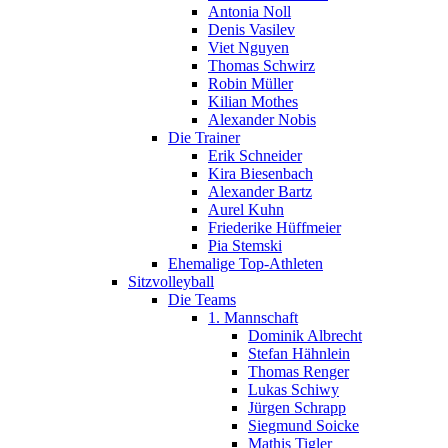
Antonia Noll
Denis Vasilev
Viet Nguyen
Thomas Schwirz
Robin Müller
Kilian Mothes
Alexander Nobis
Die Trainer
Erik Schneider
Kira Biesenbach
Alexander Bartz
Aurel Kuhn
Friederike Hüffmeier
Pia Stemski
Ehemalige Top-Athleten
Sitzvolleyball
Die Teams
1. Mannschaft
Dominik Albrecht
Stefan Hähnlein
Thomas Renger
Lukas Schiwy
Jürgen Schrapp
Siegmund Soicke
Mathis Tigler