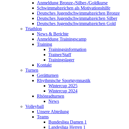
Anmeldung Bronze-/Silber-/Goldkurse
Schwimmabzeichen als Motivationshilfe
Deutsches Jugendschwimmabzeichen Bronze
Deutsches Jugendschwimmabzeichen Silber
Deutsches Jugendschwimmabzeichen Gold
Triathlon
News & Berichte
Anmeldung Trainingscamp
Training
Trainingsinformation
Trainer/Staff
Trainingslager
Kontakt
Turnen
Gerätturnen
Rhythmische Sportgymnastik
Wintercup 2025
Wintercup 2024
Rhönradturnen
News
Volleyball
Unsere Abteilung
Teams
Bundesliga Damen 1
Landesliga Herren 1