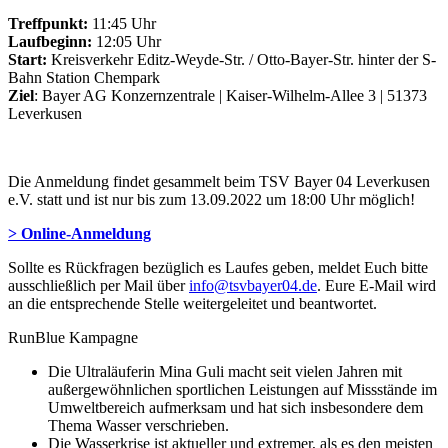
Treffpunkt:
11:45 Uhr
Laufbeginn:
12:05 Uhr
Start:
Kreisverkehr Editz-Weyde-Str. / Otto-Bayer-Str. hinter der S-
Bahn Station Chempark
Ziel
: Bayer AG Konzernzentrale | Kaiser-Wilhelm-Allee 3 | 51373
Leverkusen
Die Anmeldung findet gesammelt beim TSV Bayer 04 Leverkusen
e.V. statt und ist nur bis zum 13.09.2022 um 18:00 Uhr möglich!
> Online-Anmeldung
Sollte es Rückfragen bezüglich es Laufes geben, meldet Euch bitte
ausschließlich per Mail über
info@tsvbayer04.de
. Eure E-Mail wird
an die entsprechende Stelle weitergeleitet und beantwortet.
RunBlue Kampagne
Die Ultraläuferin Mina Guli macht seit vielen Jahren mit
außergewöhnlichen sportlichen Leistungen auf Missstände im
Umweltbereich aufmerksam und hat sich insbesondere dem
Thema Wasser verschrieben.
Die Wasserkrise ist aktueller und extremer, als es den meisten