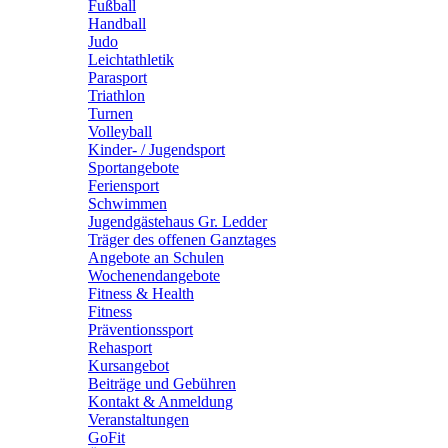
Fußball
Handball
Judo
Leichtathletik
Parasport
Triathlon
Turnen
Volleyball
Kinder- / Jugendsport
Sportangebote
Feriensport
Schwimmen
Jugendgästehaus Gr. Ledder
Träger des offenen Ganztages
Angebote an Schulen
Wochenendangebote
Fitness & Health
Fitness
Präventionssport
Rehasport
Kursangebot
Beiträge und Gebühren
Kontakt & Anmeldung
Veranstaltungen
GoFit