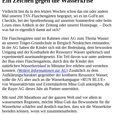
Ein Zeichen gegen die Wasserkrise
Vielleicht bist du in den letzten Wochen schon das ein oder andere
Mal unseren TSV-Flaschengärten begegnet, sei es im GoFit am
CheckIn, bei der Sportlerehrung auf unserem Sommerfest oder beim
Lesen eines Artikels in der Zeitung oder unserer Homepage. – Doch
was hat es eigentlich damit auf sich?
Die Flaschengärten sind im Rahmen einer AG zum Thema Wasser
an unserer Träger-Grundschule in Bergisch Neukirchen entstanden.
In der AG haben die Kinder sich mit der Bedeutung, dem bewussten
Umgang und der Kostbarkeit der Ressource Wasser spielerisch und
experimentell auseinandergesetzt. Ein Teil davon war unter anderem
der Bau eines Flaschengartens, durch den die Kinder den
natürlichen Wasserkreislauf in Miniatur live erleben und verstehen
konnten.
(Weitere Informationen zur AG)
Zusätzlich zu dem
Aufklärungscharakter gegenüber der kostbaren Ressource Wasser,
sollte die AG aber auch an die Wasserkampagne »RUN BLUE«
von Wasseraktivistin und Extremläuferin Mina Guli anknüpfen, die
die Bayer AG dieses Jahr als Partner unterstützt.
Mit rund 200 Marathons auf der ganzen Welt und vor allem in
wasserarmen Regionen, möchte Mina Guli das Bewusstsein für die
Wasserkrise schärfen und deutlich machen, dass wir die Wasserkrise
beenden können, wenn wir zusammenarbeiten.