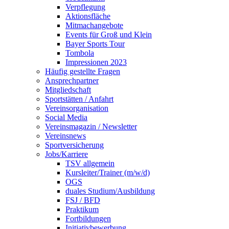
Verpflegung
Aktionsfläche
Mitmachangebote
Events für Groß und Klein
Bayer Sports Tour
Tombola
Impressionen 2023
Häufig gestellte Fragen
Ansprechpartner
Mitgliedschaft
Sportstätten / Anfahrt
Vereinsorganisation
Social Media
Vereinsmagazin / Newsletter
Vereinsnews
Sportversicherung
Jobs/Karriere
TSV allgemein
Kursleiter/Trainer (m/w/d)
OGS
duales Studium/Ausbildung
FSJ / BFD
Praktikum
Fortbildungen
Initiativbewerbung