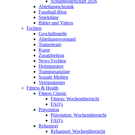
Schulmeisterschaft 2026
Abteilungschronik
Faustball-Blog
Spielpläne
Bilder und Videos
Fechten
Geschäftsstelle
Abteilungsvorstand
Trainerteam
Kurse
Zusatzbeitrag
News Fechten
Heimturniere
Trainingsanzüge
Soziale Medien
Vereinsturnier
Fitness & Health
Fitness Classic
Fitness: Wochenübersicht
FAQ's
Prävention
Prävention: Wochenübersicht
FAQ's
Rehasport
Rehasport: Wochenübersicht