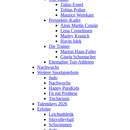
Taliso Engel
Tobias Pollap
Maurice Wetekam
Perspektiv-Kader
Alois Martin Cousin
Lena Cornelissen
Marley Kranich
Havin Islek
Die Trainer
Marion Haas-Faller
Gisela Schumacher
Ehemalige Top-Athleten
Nachwuchs
Weitere Sportangebote
Judo
Nachwuchs
Happy ParaKids
Fit mit Prothese
Tischtennis
Talentdays 2026
Erfolge
Leichtathletik
Sitzvolleyball
Schwimmen
Judo