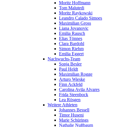
Moritz Hoffmann
Tom Malutedi
Moritz Raykowski
Leandro Calado Simoes
Maximilian Gross
Liana Jovanovic
Emilia Rausch
Elias Tönnes
Clara Bardohl
Simon Riehm
Emilia Eggert
Nachwuchs-Team
Sonja Besler
Paul Heldt
Maximilian Rogge
Arturo Wieske
Finn Ackfeld
Carolina Avila Alvares
Frida Steenbock
Lea Rösgen
Weitere Athleten
Johannes Bessell
Timor Huseni
Marie Schürings
Nathalie Nußbaum