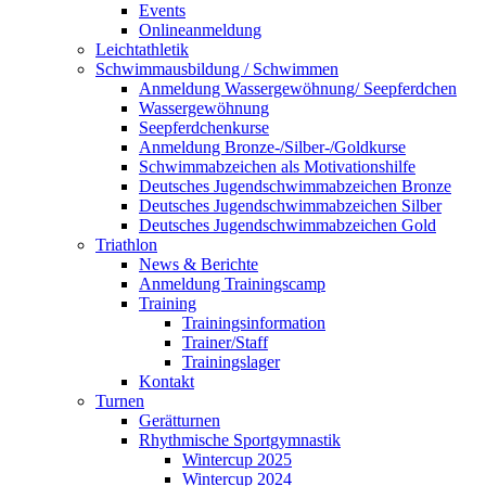
Events
Onlineanmeldung
Leichtathletik
Schwimmausbildung / Schwimmen
Anmeldung Wassergewöhnung/ Seepferdchen
Wassergewöhnung
Seepferdchenkurse
Anmeldung Bronze-/Silber-/Goldkurse
Schwimmabzeichen als Motivationshilfe
Deutsches Jugendschwimmabzeichen Bronze
Deutsches Jugendschwimmabzeichen Silber
Deutsches Jugendschwimmabzeichen Gold
Triathlon
News & Berichte
Anmeldung Trainingscamp
Training
Trainingsinformation
Trainer/Staff
Trainingslager
Kontakt
Turnen
Gerätturnen
Rhythmische Sportgymnastik
Wintercup 2025
Wintercup 2024