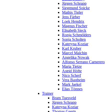
Jürgen Schrapp
Siegmund Soicke
Mathis Tigler
Jens Färber
Loek Hendrix
Magnus Fischer
Elisabeth Sieck
Ronja Schmölders
Sonja Scholten
Kateryna Koziar
Karl Kruber
Marcel Malchin
Angelika Nowak
Alfonso Serrano Carnerero
Maria Tietze
Astrid Höfte
Nico Scherf
Vera Bastheim
Mark Jaekel
Elias Tönnes
Trainer
Bram Tuesveld
Jürgen Schrapp
Kateryna Koziar
Thomas Geerts