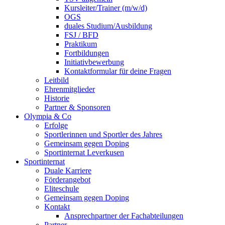
Kursleiter/Trainer (m/w/d)
OGS
duales Studium/Ausbildung
FSJ / BFD
Praktikum
Fortbildungen
Initiativbewerbung
Kontaktformular für deine Fragen
Leitbild
Ehrenmitglieder
Historie
Partner & Sponsoren
Olympia & Co
Erfolge
Sportlerinnen und Sportler des Jahres
Gemeinsam gegen Doping
Sportinternat Leverkusen
Sportinternat
Duale Karriere
Förderangebot
Eliteschule
Gemeinsam gegen Doping
Kontakt
Ansprechpartner der Fachabteilungen
Partner