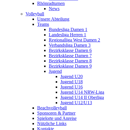
Rhönradturnen
News
Volleyball
Unsere Abteilung
Teams
Bundesliga Damen 1
Landesliga Herren 1
Regionalliga West Damen 2
Verbandsliga Damen 3
Bezirksklasse Damen 6
Bezirksklasse Damen 7
Bezirksklasse Damen 8
Bezirksklasse Damen 9
Jugend
Jugend U20
Jugend U18
Jugend U16
Jugend U14 NRW-Liga
Jugend U14 II Oberliga
Jugend U12/U13
Beachvolleyball
Sponsoren & Partner
Spielorte und Anreise
Nützliche Links
Kontakte