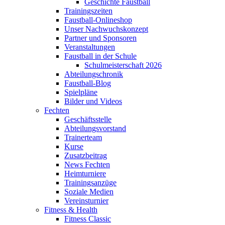
Geschichte Faustball
Trainingszeiten
Faustball-Onlineshop
Unser Nachwuchskonzept
Partner und Sponsoren
Veranstaltungen
Faustball in der Schule
Schulmeisterschaft 2026
Abteilungschronik
Faustball-Blog
Spielpläne
Bilder und Videos
Fechten
Geschäftsstelle
Abteilungsvorstand
Trainerteam
Kurse
Zusatzbeitrag
News Fechten
Heimturniere
Trainingsanzüge
Soziale Medien
Vereinsturnier
Fitness & Health
Fitness Classic