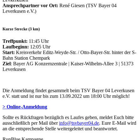
Ansprechpartner vor Ort:
René Giesen (TSV Bayer 04
Leverkusen e.V.)
Kurze Strecke (3 km)
Treffpunkt:
11:45 Uhr
Laufbeginn:
12:05 Uhr
Start:
Kreisverkehr Editz-Weyde-Str. / Otto-Bayer-Str. hinter der S-
Bahn Station Chempark
Ziel
: Bayer AG Konzernzentrale | Kaiser-Wilhelm-Allee 3 | 51373
Leverkusen
Die Anmeldung findet gesammelt beim TSV Bayer 04 Leverkusen
e.V. statt und ist nur bis zum 13.09.2022 um 18:00 Uhr möglich!
> Online-Anmeldung
Sollte es Rückfragen bezüglich es Laufes geben, meldet Euch bitte
ausschließlich per Mail über
info@tsvbayer04.de
. Eure E-Mail wird
an die entsprechende Stelle weitergeleitet und beantwortet.
RunBlue Kampagne