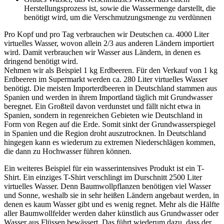
Herstellungsprozess ist, sowie die Wassermenge darstellt, die
benötigt wird, um die Verschmutzungsmenge zu verdünnen
Pro Kopf und pro Tag verbrauchen wir Deutschen ca. 4000 Liter
virtuelles Wasser, wovon allein 2/3 aus anderen Ländern importiert
wird. Damit verbrauchen wir Wasser aus Ländern, in denen es
dringend benötigt wird.
Nehmen wir als Beispiel 1 kg Erdbeeren. Für den Verkauf von 1 kg
Erdbeeren im Supermarkt werden ca. 280 Liter virtuelles Wasser
benötigt. Die meisten Importerdbeeren in Deutschland stammen aus
Spanien und werden in ihrem Importland täglich mit Grundwasser
beregnet. Ein Großteil davon verdunstet und fällt nicht etwa in
Spanien, sondern in regenreichen Gebieten wie Deutschland in
Form von Regen auf die Erde. Somit sinkt der Grundwasserspiegel
in Spanien und die Region droht auszutrocknen. In Deutschland
hingegen kann es wiederum zu extremen Niederschlägen kommen,
die dann zu Hochwasser führen können.
Ein weiteres Beispiel für ein wasserintensives Produkt ist ein T-
Shirt. Ein einziges T-Shirt verschlingt im Durschnitt 2500 Liter
virtuelles Wasser. Denn Baumwollpflanzen benötigen viel Wasser
und Sonne, weshalb sie in sehr heißen Ländern angebaut werden, in
denen es kaum Wasser gibt und es wenig regnet. Mehr als die Hälfte
aller Baumwollfelder werden daher künstlich aus Grundwasser oder
Wasser aus Flüssen bewässert. Das führt wiederum dazu, dass der