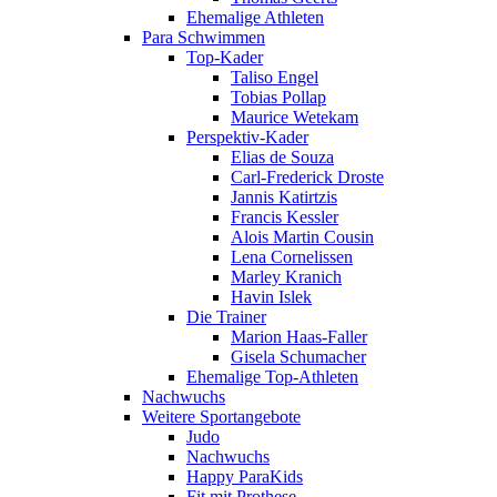
Ehemalige Athleten
Para Schwimmen
Top-Kader
Taliso Engel
Tobias Pollap
Maurice Wetekam
Perspektiv-Kader
Elias de Souza
Carl-Frederick Droste
Jannis Katirtzis
Francis Kessler
Alois Martin Cousin
Lena Cornelissen
Marley Kranich
Havin Islek
Die Trainer
Marion Haas-Faller
Gisela Schumacher
Ehemalige Top-Athleten
Nachwuchs
Weitere Sportangebote
Judo
Nachwuchs
Happy ParaKids
Fit mit Prothese