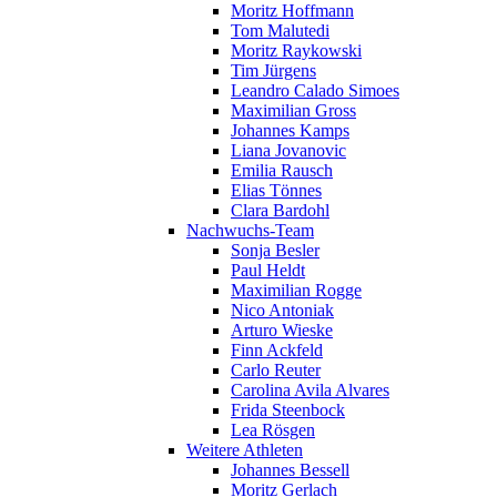
Moritz Hoffmann
Tom Malutedi
Moritz Raykowski
Tim Jürgens
Leandro Calado Simoes
Maximilian Gross
Johannes Kamps
Liana Jovanovic
Emilia Rausch
Elias Tönnes
Clara Bardohl
Nachwuchs-Team
Sonja Besler
Paul Heldt
Maximilian Rogge
Nico Antoniak
Arturo Wieske
Finn Ackfeld
Carlo Reuter
Carolina Avila Alvares
Frida Steenbock
Lea Rösgen
Weitere Athleten
Johannes Bessell
Moritz Gerlach