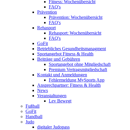
Fitness: Wochenübersicht
FAQ's
Prävention
Prävention: Wochenübersicht
FAQ's
Rehasport
Rehasport: Wochenübersicht
FAQ's
GoFit
Betriebliches Gesundheitsmanagment
Sportangebot Fitness & Health
Beiträge und Gebühren
Sportangebot ohne Mitgliedschaft
Premium Vertragsmitgliedschaft
Kontakt und Anmeldungen
Fehlermeldung MySports App
Ansprechpartner: Fitness & Health
News
Veranstaltungen
Lev Bewegt
Fußball
GoFit
Handball
Judo
digitaler Judopass