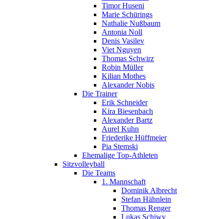
Timor Huseni
Marie Schürings
Nathalie Nußbaum
Antonia Noll
Denis Vasilev
Viet Nguyen
Thomas Schwirz
Robin Müller
Kilian Mothes
Alexander Nobis
Die Trainer
Erik Schneider
Kira Biesenbach
Alexander Bartz
Aurel Kuhn
Friederike Hüffmeier
Pia Stemski
Ehemalige Top-Athleten
Sitzvolleyball
Die Teams
1. Mannschaft
Dominik Albrecht
Stefan Hähnlein
Thomas Renger
Lukas Schiwy