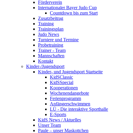
Förderverein
Internationaler Bayer Judo Cup
Countdown bis zum Start
Zusatzbeitrag
Training
Trainingsplan
Judo News
Turniere und Termine
Probetraining
Trainer - Team
Mannschaften
Kontakt
Kinder-/Jugendsport
Kinder- und Jugendsport Startseite
KidSClassic
KidSSpecial
Kooperationen
Wochenendangebote
Ferienprogramm
Anfängerschwimmen
LÜ - Die interaktive Sporthalle
E-Sports
KidS News / Aktuelles
Unser Team
Paule – unser Maskottchen