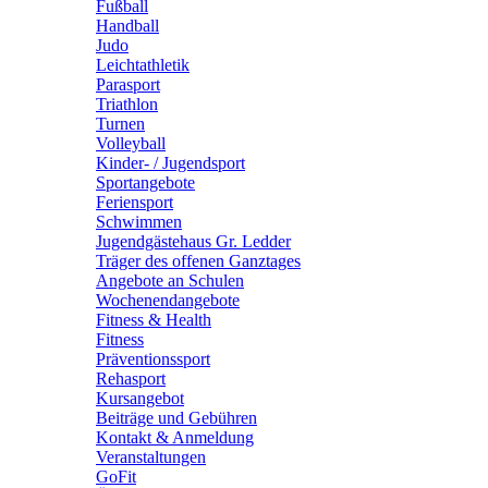
Fußball
Handball
Judo
Leichtathletik
Parasport
Triathlon
Turnen
Volleyball
Kinder- / Jugendsport
Sportangebote
Feriensport
Schwimmen
Jugendgästehaus Gr. Ledder
Träger des offenen Ganztages
Angebote an Schulen
Wochenendangebote
Fitness & Health
Fitness
Präventionssport
Rehasport
Kursangebot
Beiträge und Gebühren
Kontakt & Anmeldung
Veranstaltungen
GoFit