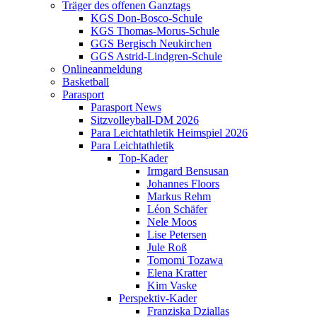
Träger des offenen Ganztags
KGS Don-Bosco-Schule
KGS Thomas-Morus-Schule
GGS Bergisch Neukirchen
GGS Astrid-Lindgren-Schule
Onlineanmeldung
Basketball
Parasport
Parasport News
Sitzvolleyball-DM 2026
Para Leichtathletik Heimspiel 2026
Para Leichtathletik
Top-Kader
Irmgard Bensusan
Johannes Floors
Markus Rehm
Léon Schäfer
Nele Moos
Lise Petersen
Jule Roß
Tomomi Tozawa
Elena Kratter
Kim Vaske
Perspektiv-Kader
Franziska Dziallas