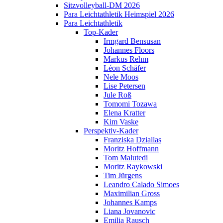
Sitzvolleyball-DM 2026
Para Leichtathletik Heimspiel 2026
Para Leichtathletik
Top-Kader
Irmgard Bensusan
Johannes Floors
Markus Rehm
Léon Schäfer
Nele Moos
Lise Petersen
Jule Roß
Tomomi Tozawa
Elena Kratter
Kim Vaske
Perspektiv-Kader
Franziska Dziallas
Moritz Hoffmann
Tom Malutedi
Moritz Raykowski
Tim Jürgens
Leandro Calado Simoes
Maximilian Gross
Johannes Kamps
Liana Jovanovic
Emilia Rausch