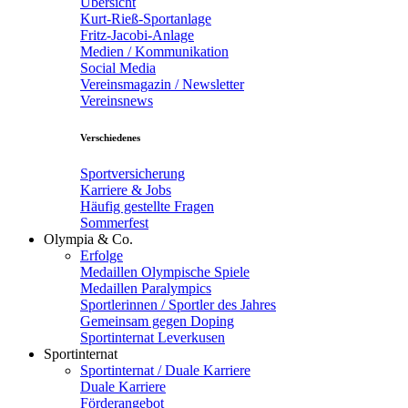
Übersicht
Kurt-Rieß-Sportanlage
Fritz-Jacobi-Anlage
Medien / Kommunikation
Social Media
Vereinsmagazin / Newsletter
Vereinsnews
Verschiedenes
Sportversicherung
Karriere & Jobs
Häufig gestellte Fragen
Sommerfest
Olympia & Co.
Erfolge
Medaillen Olympische Spiele
Medaillen Paralympics
Sportlerinnen / Sportler des Jahres
Gemeinsam gegen Doping
Sportinternat Leverkusen
Sportinternat
Sportinternat / Duale Karriere
Duale Karriere
Förderangebot