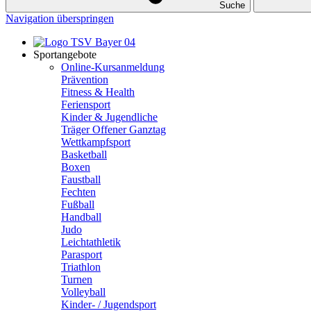
Suche
Navigation überspringen
Sportangebote
Online-Kursanmeldung
Prävention
Fitness & Health
Feriensport
Kinder & Jugendliche
Träger Offener Ganztag
Wettkampfsport
Basketball
Boxen
Faustball
Fechten
Fußball
Handball
Judo
Leichtathletik
Parasport
Triathlon
Turnen
Volleyball
Kinder- / Jugendsport