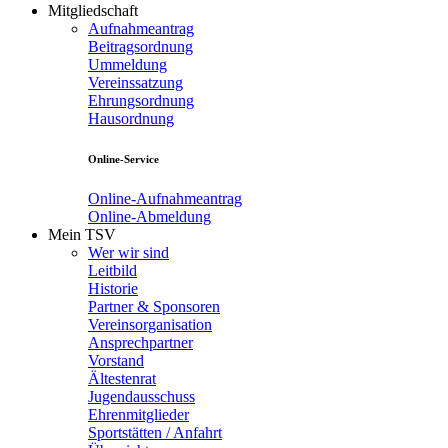
Mitgliedschaft
Aufnahmeantrag
Beitragsordnung
Ummeldung
Vereinssatzung
Ehrungsordnung
Hausordnung
Online-Service
Online-Aufnahmeantrag
Online-Abmeldung
Mein TSV
Wer wir sind
Leitbild
Historie
Partner & Sponsoren
Vereinsorganisation
Ansprechpartner
Vorstand
Ältestenrat
Jugendausschuss
Ehrenmitglieder
Sportstätten / Anfahrt