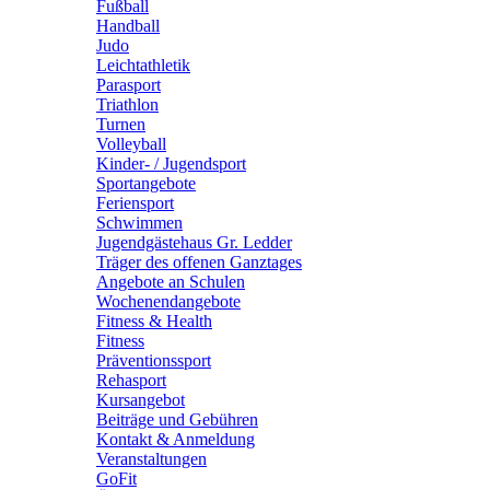
Fußball
Handball
Judo
Leichtathletik
Parasport
Triathlon
Turnen
Volleyball
Kinder- / Jugendsport
Sportangebote
Feriensport
Schwimmen
Jugendgästehaus Gr. Ledder
Träger des offenen Ganztages
Angebote an Schulen
Wochenendangebote
Fitness & Health
Fitness
Präventionssport
Rehasport
Kursangebot
Beiträge und Gebühren
Kontakt & Anmeldung
Veranstaltungen
GoFit