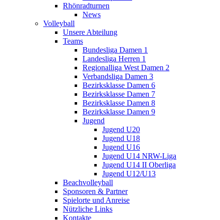
Rhönradturnen
News
Volleyball
Unsere Abteilung
Teams
Bundesliga Damen 1
Landesliga Herren 1
Regionalliga West Damen 2
Verbandsliga Damen 3
Bezirksklasse Damen 6
Bezirksklasse Damen 7
Bezirksklasse Damen 8
Bezirksklasse Damen 9
Jugend
Jugend U20
Jugend U18
Jugend U16
Jugend U14 NRW-Liga
Jugend U14 II Oberliga
Jugend U12/U13
Beachvolleyball
Sponsoren & Partner
Spielorte und Anreise
Nützliche Links
Kontakte