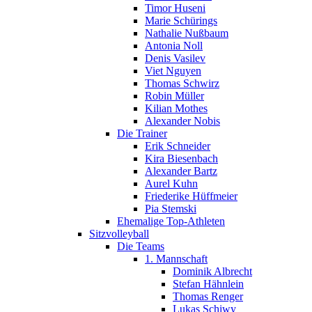
Timor Huseni
Marie Schürings
Nathalie Nußbaum
Antonia Noll
Denis Vasilev
Viet Nguyen
Thomas Schwirz
Robin Müller
Kilian Mothes
Alexander Nobis
Die Trainer
Erik Schneider
Kira Biesenbach
Alexander Bartz
Aurel Kuhn
Friederike Hüffmeier
Pia Stemski
Ehemalige Top-Athleten
Sitzvolleyball
Die Teams
1. Mannschaft
Dominik Albrecht
Stefan Hähnlein
Thomas Renger
Lukas Schiwy