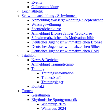
Events
Onlineanmeldung
Leichtathletik
Schwimmausbildung / Schwimmen
Anmeldung Wassergewöhnung/ Seepferdchen
Wassergewöhnung
Seepferdchenkurse
Anmeldung Bronze-/Silber-/Goldkurse
Schwimmabzeichen als Motivationshilfe
Deutsches Jugendschwimmabzeichen Bronze
Deutsches Jugendschwimmabzeichen Silber
Deutsches Jugendschwimmabzeichen Gold
Triathlon
News & Berichte
Anmeldung Trainingscamp
Training
Trainingsinformation
Trainer/Staff
Trainingslager
Kontakt
Turnen
Gerätturnen
Rhythmische Sportgymnastik
Wintercup 2025
Wintercup 2024