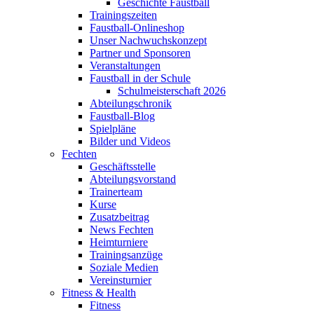
Geschichte Faustball
Trainingszeiten
Faustball-Onlineshop
Unser Nachwuchskonzept
Partner und Sponsoren
Veranstaltungen
Faustball in der Schule
Schulmeisterschaft 2026
Abteilungschronik
Faustball-Blog
Spielpläne
Bilder und Videos
Fechten
Geschäftsstelle
Abteilungsvorstand
Trainerteam
Kurse
Zusatzbeitrag
News Fechten
Heimturniere
Trainingsanzüge
Soziale Medien
Vereinsturnier
Fitness & Health
Fitness