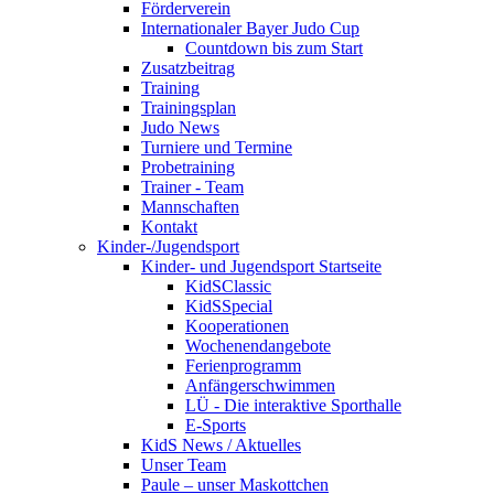
Förderverein
Internationaler Bayer Judo Cup
Countdown bis zum Start
Zusatzbeitrag
Training
Trainingsplan
Judo News
Turniere und Termine
Probetraining
Trainer - Team
Mannschaften
Kontakt
Kinder-/Jugendsport
Kinder- und Jugendsport Startseite
KidSClassic
KidSSpecial
Kooperationen
Wochenendangebote
Ferienprogramm
Anfängerschwimmen
LÜ - Die interaktive Sporthalle
E-Sports
KidS News / Aktuelles
Unser Team
Paule – unser Maskottchen