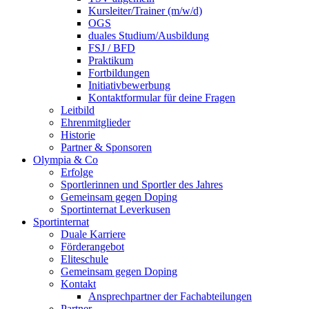
Kursleiter/Trainer (m/w/d)
OGS
duales Studium/Ausbildung
FSJ / BFD
Praktikum
Fortbildungen
Initiativbewerbung
Kontaktformular für deine Fragen
Leitbild
Ehrenmitglieder
Historie
Partner & Sponsoren
Olympia & Co
Erfolge
Sportlerinnen und Sportler des Jahres
Gemeinsam gegen Doping
Sportinternat Leverkusen
Sportinternat
Duale Karriere
Förderangebot
Eliteschule
Gemeinsam gegen Doping
Kontakt
Ansprechpartner der Fachabteilungen
Partner