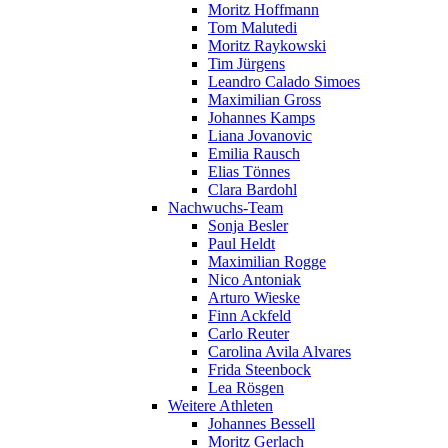
Moritz Hoffmann
Tom Malutedi
Moritz Raykowski
Tim Jürgens
Leandro Calado Simoes
Maximilian Gross
Johannes Kamps
Liana Jovanovic
Emilia Rausch
Elias Tönnes
Clara Bardohl
Nachwuchs-Team
Sonja Besler
Paul Heldt
Maximilian Rogge
Nico Antoniak
Arturo Wieske
Finn Ackfeld
Carlo Reuter
Carolina Avila Alvares
Frida Steenbock
Lea Rösgen
Weitere Athleten
Johannes Bessell
Moritz Gerlach