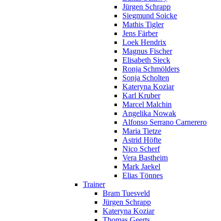
Jürgen Schrapp
Siegmund Soicke
Mathis Tigler
Jens Färber
Loek Hendrix
Magnus Fischer
Elisabeth Sieck
Ronja Schmölders
Sonja Scholten
Kateryna Koziar
Karl Kruber
Marcel Malchin
Angelika Nowak
Alfonso Serrano Carnerero
Maria Tietze
Astrid Höfte
Nico Scherf
Vera Bastheim
Mark Jaekel
Elias Tönnes
Trainer
Bram Tuesveld
Jürgen Schrapp
Kateryna Koziar
Thomas Geerts