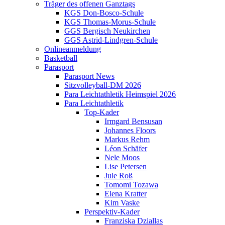
Träger des offenen Ganztags
KGS Don-Bosco-Schule
KGS Thomas-Morus-Schule
GGS Bergisch Neukirchen
GGS Astrid-Lindgren-Schule
Onlineanmeldung
Basketball
Parasport
Parasport News
Sitzvolleyball-DM 2026
Para Leichtathletik Heimspiel 2026
Para Leichtathletik
Top-Kader
Irmgard Bensusan
Johannes Floors
Markus Rehm
Léon Schäfer
Nele Moos
Lise Petersen
Jule Roß
Tomomi Tozawa
Elena Kratter
Kim Vaske
Perspektiv-Kader
Franziska Dziallas