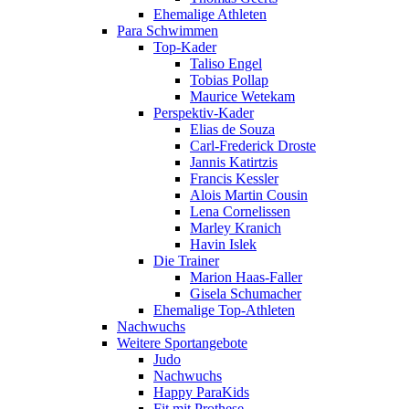
Ehemalige Athleten
Para Schwimmen
Top-Kader
Taliso Engel
Tobias Pollap
Maurice Wetekam
Perspektiv-Kader
Elias de Souza
Carl-Frederick Droste
Jannis Katirtzis
Francis Kessler
Alois Martin Cousin
Lena Cornelissen
Marley Kranich
Havin Islek
Die Trainer
Marion Haas-Faller
Gisela Schumacher
Ehemalige Top-Athleten
Nachwuchs
Weitere Sportangebote
Judo
Nachwuchs
Happy ParaKids
Fit mit Prothese