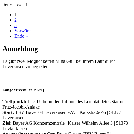
Seite 1 von 3
1
2
3
Vorwärts
Ende »
Anmeldung
Es gibt zwei Möglichkeiten Mina Guli bei ihrem Lauf durch
Leverkusen zu begleiten:
Lange Strecke (ca. 6 km)
Treffpunkt:
11:20 Uhr an der Tribüne des Leichtathletik-Stadion
Fritz-Jacobi-Anlage
Start:
TSV Bayer 04 Leverkusen e.V. | Kalkstraße 46 | 51377
Leverkusen
Ziel:
Bayer AG Konzernzentrale | Kaiser-Wilhelm-Allee 3 | 51373
Levkerkusen
Ansprechpartner vor Ort:
René Giesen (TSV Bayer 04