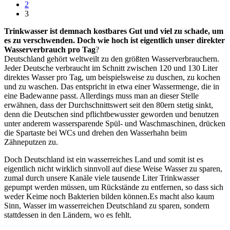
2
3
Trinkwasser ist demnach kostbares Gut und viel zu schade, um
es zu verschwenden. Doch wie hoch ist eigentlich unser direkter
Wasserverbrauch pro Tag
?
Deutschland gehört weltweilt zu den größten Wasserverbrauchern.
Jeder Deutsche verbraucht im Schnitt zwischen 120 und 130 Liter
direktes Wasser pro Tag, um beispielsweise zu duschen, zu kochen
und zu waschen. Das entspricht in etwa einer Wassermenge, die in
eine Badewanne passt. Allerdings muss man an dieser Stelle
erwähnen, dass der Durchschnittswert seit den 80ern stetig sinkt,
denn die Deutschen sind pflichtbewusster geworden und benutzen
unter anderem wassersparende Spül- und Waschmaschinen, drücken
die Spartaste bei WCs und drehen den Wasserhahn beim
Zähneputzen zu.
Doch Deutschland ist ein wasserreiches Land und somit ist es
eigentlich nicht wirklich sinnvoll auf diese Weise Wasser zu sparen,
zumal durch unsere Kanäle viele tausende Liter Trinkwasser
gepumpt werden müssen, um Rückstände zu entfernen, so dass sich
weder Keime noch Bakterien bilden können.Es macht also kaum
Sinn, Wasser im wasserreichen Deutschland zu sparen, sondern
stattdessen in den Ländern, wo es fehlt.