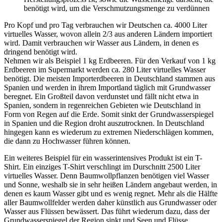
benötigt wird, um die Verschmutzungsmenge zu verdünnen
Pro Kopf und pro Tag verbrauchen wir Deutschen ca. 4000 Liter
virtuelles Wasser, wovon allein 2/3 aus anderen Ländern importiert
wird. Damit verbrauchen wir Wasser aus Ländern, in denen es
dringend benötigt wird.
Nehmen wir als Beispiel 1 kg Erdbeeren. Für den Verkauf von 1 kg
Erdbeeren im Supermarkt werden ca. 280 Liter virtuelles Wasser
benötigt. Die meisten Importerdbeeren in Deutschland stammen aus
Spanien und werden in ihrem Importland täglich mit Grundwasser
beregnet. Ein Großteil davon verdunstet und fällt nicht etwa in
Spanien, sondern in regenreichen Gebieten wie Deutschland in
Form von Regen auf die Erde. Somit sinkt der Grundwasserspiegel
in Spanien und die Region droht auszutrocknen. In Deutschland
hingegen kann es wiederum zu extremen Niederschlägen kommen,
die dann zu Hochwasser führen können.
Ein weiteres Beispiel für ein wasserintensives Produkt ist ein T-
Shirt. Ein einziges T-Shirt verschlingt im Durschnitt 2500 Liter
virtuelles Wasser. Denn Baumwollpflanzen benötigen viel Wasser
und Sonne, weshalb sie in sehr heißen Ländern angebaut werden, in
denen es kaum Wasser gibt und es wenig regnet. Mehr als die Hälfte
aller Baumwollfelder werden daher künstlich aus Grundwasser oder
Wasser aus Flüssen bewässert. Das führt wiederum dazu, dass der
Grundwasserspiegel der Region sinkt und Seen und Flüsse