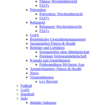
Fitness: Wochenübersicht
FAQ's
Prävention
Prävention: Wochenübersicht
FAQ's
Rehasport
Rehasport: Wochenübersicht
FAQ's
GoFit
Betriebliches Gesundheitsmanagment
Sportangebot Fitness & Health
Beiträge und Gebühren
Sportangebot ohne Mitgliedschaft
Premium Vertragsmitgliedschaft
Kontakt und Anmeldungen
Fehlermeldung MySports App
Ansprechpartner: Fitness & Health
News
Veranstaltungen
Lev Bewegt
Fußball
GoFit
Handball
Judo
digitaler Judopass