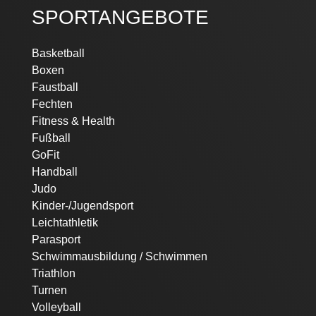
SPORTANGEBOTE
Navigation
Basketball
überspringen
Boxen
Faustball
Fechten
Fitness & Health
Fußball
GoFit
Handball
Judo
Kinder-/Jugendsport
Leichtathletik
Parasport
Schwimmausbildung / Schwimmen
Triathlon
Turnen
Volleyball