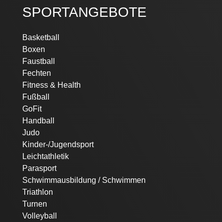
SPORTANGEBOTE
Navigation
Basketball
überspringen
Boxen
Faustball
Fechten
Fitness & Health
Fußball
GoFit
Handball
Judo
Kinder-/Jugendsport
Leichtathletik
Parasport
Schwimmausbildung / Schwimmen
Triathlon
Turnen
Volleyball