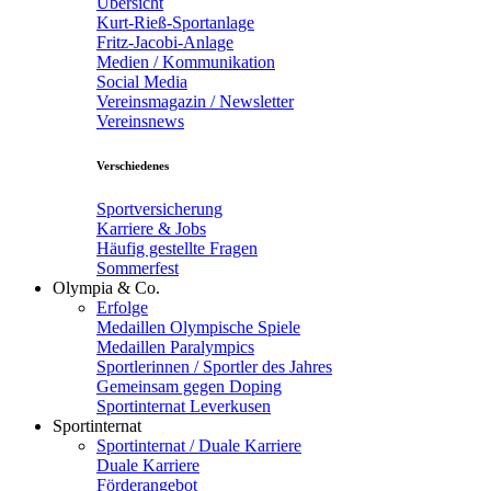
Übersicht
Kurt-Rieß-Sportanlage
Fritz-Jacobi-Anlage
Medien / Kommunikation
Social Media
Vereinsmagazin / Newsletter
Vereinsnews
Verschiedenes
Sportversicherung
Karriere & Jobs
Häufig gestellte Fragen
Sommerfest
Olympia & Co.
Erfolge
Medaillen Olympische Spiele
Medaillen Paralympics
Sportlerinnen / Sportler des Jahres
Gemeinsam gegen Doping
Sportinternat Leverkusen
Sportinternat
Sportinternat / Duale Karriere
Duale Karriere
Förderangebot