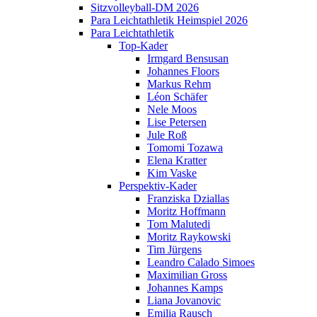
Sitzvolleyball-DM 2026
Para Leichtathletik Heimspiel 2026
Para Leichtathletik
Top-Kader
Irmgard Bensusan
Johannes Floors
Markus Rehm
Léon Schäfer
Nele Moos
Lise Petersen
Jule Roß
Tomomi Tozawa
Elena Kratter
Kim Vaske
Perspektiv-Kader
Franziska Dziallas
Moritz Hoffmann
Tom Malutedi
Moritz Raykowski
Tim Jürgens
Leandro Calado Simoes
Maximilian Gross
Johannes Kamps
Liana Jovanovic
Emilia Rausch