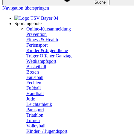
Suche
Navigation überspringen
Sportangebote
Online-Kursanmeldung
Prävention
Fitness & Health
Feriensport
Kinder & Jugendliche
Träger Offener Ganztag
Wettkampfsport
Basketball
Boxen
Faustball
Fechten
Fußball
Handball
Judo
Leichtathletik
Parasport
Triathlon
Turnen
Volleyball
Kinder- / Jugendsport