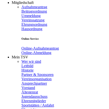
Mitgliedschaft
Aufnahmeantrag
Beitragsordnung
Ummeldung
Vereinssatzung
Ehrungsordnung
Hausordnung
Online-Service
Online-Aufnahmeantrag
Online-Abmeldung
Mein TSV
Wer wir sind
Leitbild
Historie
Partner & Sponsoren
Vereinsorganisation
Ansprechpartner
Vorstand
Ältestenrat
Jugendausschuss
Ehrenmitglieder
Sportstätten / Anfahrt