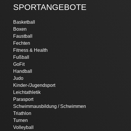
SPORTANGEBOTE
Navigation
Basketball
überspringen
Boxen
Faustball
Fechten
Fitness & Health
Fußball
GoFit
Handball
Judo
Kinder-/Jugendsport
Leichtathletik
Parasport
Schwimmausbildung / Schwimmen
Triathlon
Turnen
Volleyball