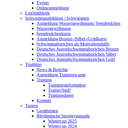
Events
Onlineanmeldung
Leichtathletik
Schwimmausbildung / Schwimmen
Anmeldung Wassergewöhnung/ Seepferdchen
Wassergewöhnung
Seepferdchenkurse
Anmeldung Bronze-/Silber-/Goldkurse
Schwimmabzeichen als Motivationshilfe
Deutsches Jugendschwimmabzeichen Bronze
Deutsches Jugendschwimmabzeichen Silber
Deutsches Jugendschwimmabzeichen Gold
Triathlon
News & Berichte
Anmeldung Trainingscamp
Training
Trainingsinformation
Trainer/Staff
Trainingslager
Kontakt
Turnen
Gerätturnen
Rhythmische Sportgymnastik
Wintercup 2025
Wintercup 2024