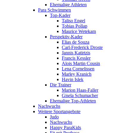
Ehemalige Athleten
Para Schwimmen
Top-Kader
Taliso Engel
Tobias Pollap
Maurice Wetekam
Perspektiv-Kader
Elias de Souza
Carl-Frederick Droste
Jannis Katirtzis
Francis Kessler
Alois Martin Cousin
Lena Cornelissen
Marley Kranich
Havin Islek
Die Trainer
Marion Haas-Faller
Gisela Schumacher
Ehemalige Top-Athleten
Nachwuchs
Weitere Sportangebote
Judo
Nachwuchs
Happy ParaKids
Fit mit Prothese