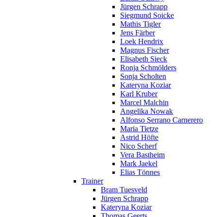
Jürgen Schrapp
Siegmund Soicke
Mathis Tigler
Jens Färber
Loek Hendrix
Magnus Fischer
Elisabeth Sieck
Ronja Schmölders
Sonja Scholten
Kateryna Koziar
Karl Kruber
Marcel Malchin
Angelika Nowak
Alfonso Serrano Carnerero
Maria Tietze
Astrid Höfte
Nico Scherf
Vera Bastheim
Mark Jaekel
Elias Tönnes
Trainer
Bram Tuesveld
Jürgen Schrapp
Kateryna Koziar
Thomas Geerts