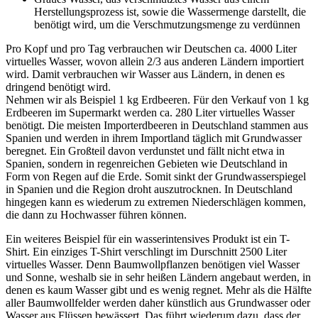
Herstellungsprozess ist, sowie die Wassermenge darstellt, die
benötigt wird, um die Verschmutzungsmenge zu verdünnen
Pro Kopf und pro Tag verbrauchen wir Deutschen ca. 4000 Liter
virtuelles Wasser, wovon allein 2/3 aus anderen Ländern importiert
wird. Damit verbrauchen wir Wasser aus Ländern, in denen es
dringend benötigt wird.
Nehmen wir als Beispiel 1 kg Erdbeeren. Für den Verkauf von 1 kg
Erdbeeren im Supermarkt werden ca. 280 Liter virtuelles Wasser
benötigt. Die meisten Importerdbeeren in Deutschland stammen aus
Spanien und werden in ihrem Importland täglich mit Grundwasser
beregnet. Ein Großteil davon verdunstet und fällt nicht etwa in
Spanien, sondern in regenreichen Gebieten wie Deutschland in
Form von Regen auf die Erde. Somit sinkt der Grundwasserspiegel
in Spanien und die Region droht auszutrocknen. In Deutschland
hingegen kann es wiederum zu extremen Niederschlägen kommen,
die dann zu Hochwasser führen können.
Ein weiteres Beispiel für ein wasserintensives Produkt ist ein T-
Shirt. Ein einziges T-Shirt verschlingt im Durschnitt 2500 Liter
virtuelles Wasser. Denn Baumwollpflanzen benötigen viel Wasser
und Sonne, weshalb sie in sehr heißen Ländern angebaut werden, in
denen es kaum Wasser gibt und es wenig regnet. Mehr als die Hälfte
aller Baumwollfelder werden daher künstlich aus Grundwasser oder
Wasser aus Flüssen bewässert. Das führt wiederum dazu, dass der