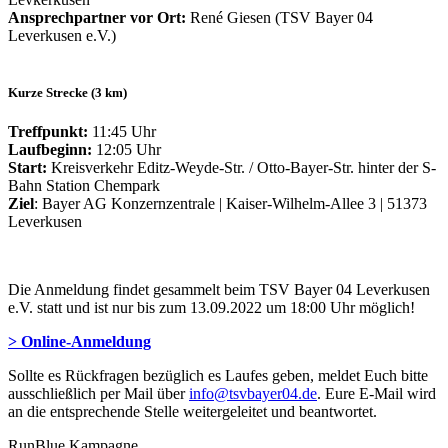
Ansprechpartner vor Ort:
René Giesen (TSV Bayer 04
Leverkusen e.V.)
Kurze Strecke (3 km)
Treffpunkt:
11:45 Uhr
Laufbeginn:
12:05 Uhr
Start:
Kreisverkehr Editz-Weyde-Str. / Otto-Bayer-Str. hinter der S-
Bahn Station Chempark
Ziel
: Bayer AG Konzernzentrale | Kaiser-Wilhelm-Allee 3 | 51373
Leverkusen
Die Anmeldung findet gesammelt beim TSV Bayer 04 Leverkusen
e.V. statt und ist nur bis zum 13.09.2022 um 18:00 Uhr möglich!
> Online-Anmeldung
Sollte es Rückfragen bezüglich es Laufes geben, meldet Euch bitte
ausschließlich per Mail über
info@tsvbayer04.de
. Eure E-Mail wird
an die entsprechende Stelle weitergeleitet und beantwortet.
RunBlue Kampagne