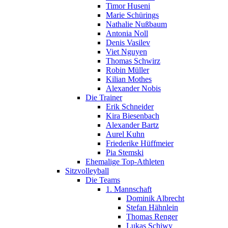
Timor Huseni
Marie Schürings
Nathalie Nußbaum
Antonia Noll
Denis Vasilev
Viet Nguyen
Thomas Schwirz
Robin Müller
Kilian Mothes
Alexander Nobis
Die Trainer
Erik Schneider
Kira Biesenbach
Alexander Bartz
Aurel Kuhn
Friederike Hüffmeier
Pia Stemski
Ehemalige Top-Athleten
Sitzvolleyball
Die Teams
1. Mannschaft
Dominik Albrecht
Stefan Hähnlein
Thomas Renger
Lukas Schiwy