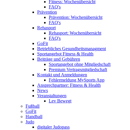
Fitness: Wochenübersicht
FAQ's
Prävention
Prävention: Wochenübersicht
FAQ's
Rehasport
Rehasport: Wochenübersicht
FAQ's
GoFit
Betriebliches Gesundheitsmanagment
Sportangebot Fitness & Health
Beiträge und Gebühren
Sportangebot ohne Mitgliedschaft
Premium Vertragsmitgliedschaft
Kontakt und Anmeldungen
Fehlermeldung MySports App
Ansprechpartner: Fitness & Health
News
Veranstaltungen
Lev Bewegt
Fußball
GoFit
Handball
Judo
digitaler Judopass