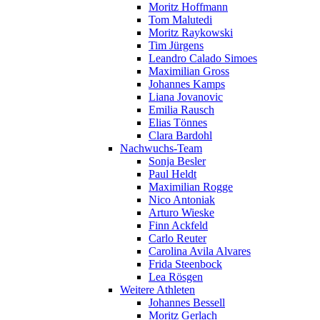
Moritz Hoffmann
Tom Malutedi
Moritz Raykowski
Tim Jürgens
Leandro Calado Simoes
Maximilian Gross
Johannes Kamps
Liana Jovanovic
Emilia Rausch
Elias Tönnes
Clara Bardohl
Nachwuchs-Team
Sonja Besler
Paul Heldt
Maximilian Rogge
Nico Antoniak
Arturo Wieske
Finn Ackfeld
Carlo Reuter
Carolina Avila Alvares
Frida Steenbock
Lea Rösgen
Weitere Athleten
Johannes Bessell
Moritz Gerlach