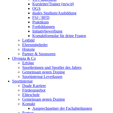
Kursleiter/Trainer (m/w/d)
OGS
duales Studium/Ausbildung
FSJ / BFD
Praktikum
Fortbildungen
Initiativbewerbung
Kontaktformular für deine Fragen
Leitbild
Ehrenmitglieder
Historie
Partner & Sponsoren
Olympia & Co
Erfolge
Sportlerinnen und Sportler des Jahres
Gemeinsam gegen Doping
Sportinternat Leverkusen
Sportinternat
Duale Karriere
Förderangebot
Eliteschule
Gemeinsam gegen Doping
Kontakt
Ansprechpartner der Fachabteilungen
Partner