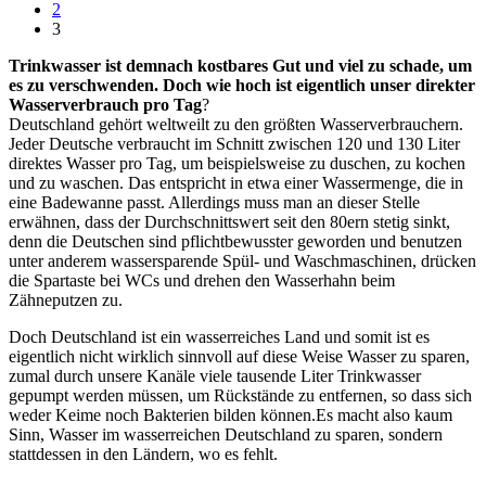
2
3
Trinkwasser ist demnach kostbares Gut und viel zu schade, um
es zu verschwenden. Doch wie hoch ist eigentlich unser direkter
Wasserverbrauch pro Tag
?
Deutschland gehört weltweilt zu den größten Wasserverbrauchern.
Jeder Deutsche verbraucht im Schnitt zwischen 120 und 130 Liter
direktes Wasser pro Tag, um beispielsweise zu duschen, zu kochen
und zu waschen. Das entspricht in etwa einer Wassermenge, die in
eine Badewanne passt. Allerdings muss man an dieser Stelle
erwähnen, dass der Durchschnittswert seit den 80ern stetig sinkt,
denn die Deutschen sind pflichtbewusster geworden und benutzen
unter anderem wassersparende Spül- und Waschmaschinen, drücken
die Spartaste bei WCs und drehen den Wasserhahn beim
Zähneputzen zu.
Doch Deutschland ist ein wasserreiches Land und somit ist es
eigentlich nicht wirklich sinnvoll auf diese Weise Wasser zu sparen,
zumal durch unsere Kanäle viele tausende Liter Trinkwasser
gepumpt werden müssen, um Rückstände zu entfernen, so dass sich
weder Keime noch Bakterien bilden können.Es macht also kaum
Sinn, Wasser im wasserreichen Deutschland zu sparen, sondern
stattdessen in den Ländern, wo es fehlt.