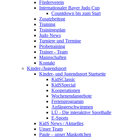
Förderverein
Internationaler Bayer Judo Cup
Countdown bis zum Start
Zusatzbeitrag
Training
Trainingsplan
Judo News
Turniere und Termine
Probetraining
Trainer - Team
Mannschaften
Kontakt
Kinder-/Jugendsport
Kinder- und Jugendsport Startseite
KidSClassic
KidSSpecial
Kooperationen
Wochenendangebote
Ferienprogramm
Anfängerschwimmen
LÜ - Die interaktive Sporthalle
E-Sports
KidS News / Aktuelles
Unser Team
Paule – unser Maskottchen