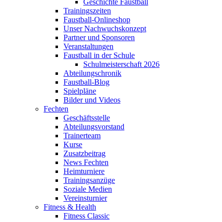
Geschichte Faustball
Trainingszeiten
Faustball-Onlineshop
Unser Nachwuchskonzept
Partner und Sponsoren
Veranstaltungen
Faustball in der Schule
Schulmeisterschaft 2026
Abteilungschronik
Faustball-Blog
Spielpläne
Bilder und Videos
Fechten
Geschäftsstelle
Abteilungsvorstand
Trainerteam
Kurse
Zusatzbeitrag
News Fechten
Heimturniere
Trainingsanzüge
Soziale Medien
Vereinsturnier
Fitness & Health
Fitness Classic