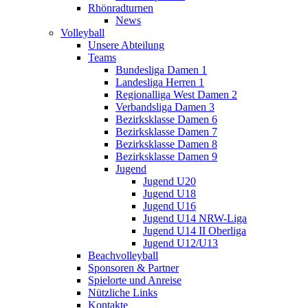
Rhönradturnen
News
Volleyball
Unsere Abteilung
Teams
Bundesliga Damen 1
Landesliga Herren 1
Regionalliga West Damen 2
Verbandsliga Damen 3
Bezirksklasse Damen 6
Bezirksklasse Damen 7
Bezirksklasse Damen 8
Bezirksklasse Damen 9
Jugend
Jugend U20
Jugend U18
Jugend U16
Jugend U14 NRW-Liga
Jugend U14 II Oberliga
Jugend U12/U13
Beachvolleyball
Sponsoren & Partner
Spielorte und Anreise
Nützliche Links
Kontakte