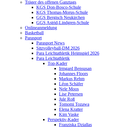
Träger des offenen Ganztags
KGS Don-Bosco-Schule
KGS Thomas-Morus-Schule
GGS Bergisch Neukirchen
GGS Astrid-Lindgren-Schule
Onlineanmeldung
Basketball
Parasport
Parasport News
Sitzvolleyball-DM 2026
Para Leichtathletik Heimspiel 2026
Para Leichtathletik
Top-Kader
Irmgard Bensusan
Johannes Floors
Markus Rehm
Léon Schäfer
Nele Moos
Lise Petersen
Jule Roß
Tomomi Tozawa
Elena Kratter
Kim Vaske
Perspektiv-Kader
Franziska Dziallas