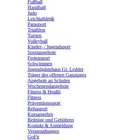
Fußball
Handball
Judo
Leichtathletik
Parasport
Triathlon
Turnen
Volleyball
Kinder- / Jugendsport
Sportangebote
Feriensport
Schwimmen
Jugendgästehaus Gr. Ledder
Träger des offenen Ganztages
Angebote an Schulen
Wochenendangebote
Fitness & Health
Fitness
Präventionssport
Rehasport
Kursangebot
Beiträge und Gebühren
Kontakt & Anmeldung
Veranstaltungen
GoFit