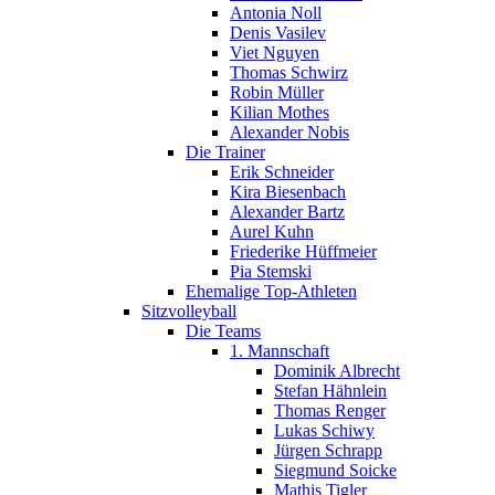
Antonia Noll
Denis Vasilev
Viet Nguyen
Thomas Schwirz
Robin Müller
Kilian Mothes
Alexander Nobis
Die Trainer
Erik Schneider
Kira Biesenbach
Alexander Bartz
Aurel Kuhn
Friederike Hüffmeier
Pia Stemski
Ehemalige Top-Athleten
Sitzvolleyball
Die Teams
1. Mannschaft
Dominik Albrecht
Stefan Hähnlein
Thomas Renger
Lukas Schiwy
Jürgen Schrapp
Siegmund Soicke
Mathis Tigler