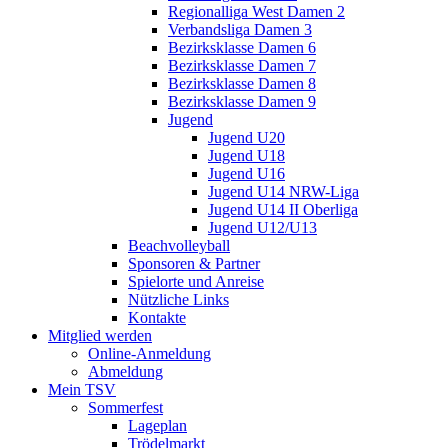
Regionalliga West Damen 2
Verbandsliga Damen 3
Bezirksklasse Damen 6
Bezirksklasse Damen 7
Bezirksklasse Damen 8
Bezirksklasse Damen 9
Jugend
Jugend U20
Jugend U18
Jugend U16
Jugend U14 NRW-Liga
Jugend U14 II Oberliga
Jugend U12/U13
Beachvolleyball
Sponsoren & Partner
Spielorte und Anreise
Nützliche Links
Kontakte
Mitglied werden
Online-Anmeldung
Abmeldung
Mein TSV
Sommerfest
Lageplan
Trödelmarkt