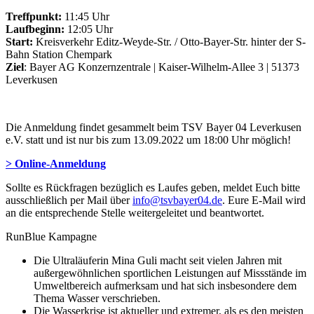
Treffpunkt:
11:45 Uhr
Laufbeginn:
12:05 Uhr
Start:
Kreisverkehr Editz-Weyde-Str. / Otto-Bayer-Str. hinter der S-
Bahn Station Chempark
Ziel
: Bayer AG Konzernzentrale | Kaiser-Wilhelm-Allee 3 | 51373
Leverkusen
Die Anmeldung findet gesammelt beim TSV Bayer 04 Leverkusen
e.V. statt und ist nur bis zum 13.09.2022 um 18:00 Uhr möglich!
> Online-Anmeldung
Sollte es Rückfragen bezüglich es Laufes geben, meldet Euch bitte
ausschließlich per Mail über
info@tsvbayer04.de
. Eure E-Mail wird
an die entsprechende Stelle weitergeleitet und beantwortet.
RunBlue Kampagne
Die Ultraläuferin Mina Guli macht seit vielen Jahren mit
außergewöhnlichen sportlichen Leistungen auf Missstände im
Umweltbereich aufmerksam und hat sich insbesondere dem
Thema Wasser verschrieben.
Die Wasserkrise ist aktueller und extremer, als es den meisten