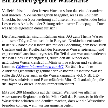
Ein Zeichen gegen die Wasserkrise
Vielleicht bist du in den letzten Wochen schon das ein oder andere
Mal unseren TSV-Flaschengärten begegnet, sei es im GoFit am
CheckIn, bei der Sportlerehrung auf unserem Sommerfest oder beim
Lesen eines Artikels in der Zeitung oder unserer Homepage. – Doch
was hat es eigentlich damit auf sich?
Die Flaschengärten sind im Rahmen einer AG zum Thema Wasser
an unserer Träger-Grundschule in Bergisch Neukirchen entstanden.
In der AG haben die Kinder sich mit der Bedeutung, dem bewussten
Umgang und der Kostbarkeit der Ressource Wasser spielerisch und
experimentell auseinandergesetzt. Ein Teil davon war unter anderem
der Bau eines Flaschengartens, durch den die Kinder den
natürlichen Wasserkreislauf in Miniatur live erleben und verstehen
konnten.
(Weitere Informationen zur AG)
Zusätzlich zu dem
Aufklärungscharakter gegenüber der kostbaren Ressource Wasser,
sollte die AG aber auch an die Wasserkampagne »RUN BLUE«
von Wasseraktivistin und Extremläuferin Mina Guli anknüpfen, die
die Bayer AG dieses Jahr als Partner unterstützt.
Mit rund 200 Marathons auf der ganzen Welt und vor allem in
wasserarmen Regionen, möchte Mina Guli das Bewusstsein für die
Wasserkrise schärfen und deutlich machen, dass wir die Wasserkrise
beenden können, wenn wir zusammenarbeiten.