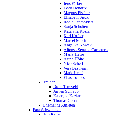
Jens Färber
Loek Hendrix
Magnus Fischer
Elisabeth Sieck
Ronja Schmölders
Sonja Scholten
Kateryna Koziar
Karl Kruber
Marcel Malchin
Angelika Nowak
Alfonso Serrano Carnerero
Maria Tietze
Astrid Höfte
Nico Scherf
Vera Bastheim
Mark Jaekel
Elias Tönnes
Trainer
Bram Tuesveld
Jürgen Schrapp
Kateryna Koziar
Thomas Geerts
Ehemalige Athleten
Para Schwimmen
Top-Kader