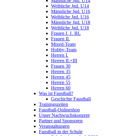
Männliche Jgd. U14
Weibliche Jgd. U14
Männliche Jgd. U16
Weibliche Jgd. U16
Männliche Jgd. U18
Weibliche Jgd. U18
Frauen I. 1. BL
Frauen II.
Mixed-Team
Hobby-Team
Herren I.
Herren II.+III
Frauen 30
Herren 35
Herren 45
Herren 55
Herren 60
Was ist Faustball?
Geschichte Faustball
Trainingszeiten
Faustball-Onlineshop
Unser Nachwuchskonzept
Partner und Sponsoren
Veranstaltungen
Faustball in der Schule