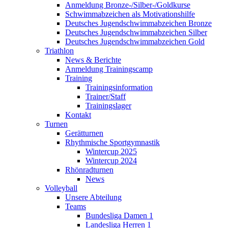
Anmeldung Bronze-/Silber-/Goldkurse
Schwimmabzeichen als Motivationshilfe
Deutsches Jugendschwimmabzeichen Bronze
Deutsches Jugendschwimmabzeichen Silber
Deutsches Jugendschwimmabzeichen Gold
Triathlon
News & Berichte
Anmeldung Trainingscamp
Training
Trainingsinformation
Trainer/Staff
Trainingslager
Kontakt
Turnen
Gerätturnen
Rhythmische Sportgymnastik
Wintercup 2025
Wintercup 2024
Rhönradturnen
News
Volleyball
Unsere Abteilung
Teams
Bundesliga Damen 1
Landesliga Herren 1