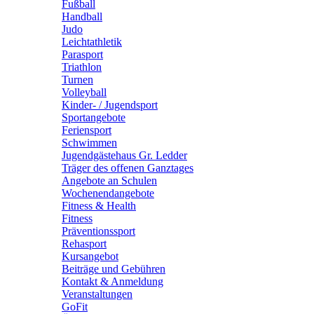
Fußball
Handball
Judo
Leichtathletik
Parasport
Triathlon
Turnen
Volleyball
Kinder- / Jugendsport
Sportangebote
Feriensport
Schwimmen
Jugendgästehaus Gr. Ledder
Träger des offenen Ganztages
Angebote an Schulen
Wochenendangebote
Fitness & Health
Fitness
Präventionssport
Rehasport
Kursangebot
Beiträge und Gebühren
Kontakt & Anmeldung
Veranstaltungen
GoFit