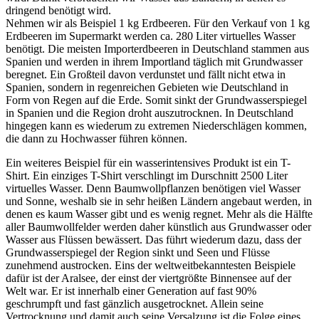
dringend benötigt wird.
Nehmen wir als Beispiel 1 kg Erdbeeren. Für den Verkauf von 1 kg
Erdbeeren im Supermarkt werden ca. 280 Liter virtuelles Wasser
benötigt. Die meisten Importerdbeeren in Deutschland stammen aus
Spanien und werden in ihrem Importland täglich mit Grundwasser
beregnet. Ein Großteil davon verdunstet und fällt nicht etwa in
Spanien, sondern in regenreichen Gebieten wie Deutschland in
Form von Regen auf die Erde. Somit sinkt der Grundwasserspiegel
in Spanien und die Region droht auszutrocknen. In Deutschland
hingegen kann es wiederum zu extremen Niederschlägen kommen,
die dann zu Hochwasser führen können.
Ein weiteres Beispiel für ein wasserintensives Produkt ist ein T-
Shirt. Ein einziges T-Shirt verschlingt im Durschnitt 2500 Liter
virtuelles Wasser. Denn Baumwollpflanzen benötigen viel Wasser
und Sonne, weshalb sie in sehr heißen Ländern angebaut werden, in
denen es kaum Wasser gibt und es wenig regnet. Mehr als die Hälfte
aller Baumwollfelder werden daher künstlich aus Grundwasser oder
Wasser aus Flüssen bewässert. Das führt wiederum dazu, dass der
Grundwasserspiegel der Region sinkt und Seen und Flüsse
zunehmend austrocken. Eins der weltweitbekanntesten Beispiele
dafür ist der Aralsee, der einst der viertgrößte Binnensee auf der
Welt war. Er ist innerhalb einer Generation auf fast 90%
geschrumpft und fast gänzlich ausgetrocknet. Allein seine
Vertrocknung und damit auch seine Versalzung ist die Folge eines