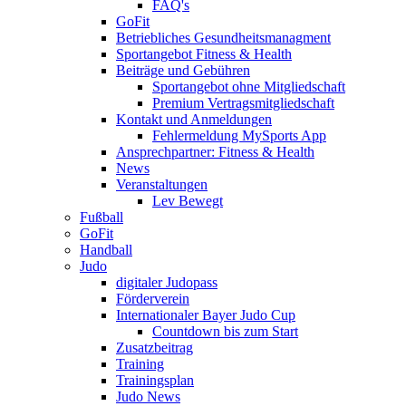
FAQ's
GoFit
Betriebliches Gesundheitsmanagment
Sportangebot Fitness & Health
Beiträge und Gebühren
Sportangebot ohne Mitgliedschaft
Premium Vertragsmitgliedschaft
Kontakt und Anmeldungen
Fehlermeldung MySports App
Ansprechpartner: Fitness & Health
News
Veranstaltungen
Lev Bewegt
Fußball
GoFit
Handball
Judo
digitaler Judopass
Förderverein
Internationaler Bayer Judo Cup
Countdown bis zum Start
Zusatzbeitrag
Training
Trainingsplan
Judo News