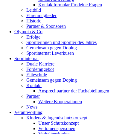
Kontaktformular für deine Fragen
Leitbild
Ehrenmitglieder
Historie
Partner & Sponsoren
Olympia & Co
Erfolge
Sportlerinnen und Sportler des Jahres
Gemeinsam gegen Doping
Sportinternat Leverkusen
Sportinternat
Duale Karriere
Förderangebot
Eliteschule
Gemeinsam gegen Doping
Kontakt
Ansprechpartner der Fachabteilungen
Partner
Weitere Kooperationen
News
Verantwortung
Kinder- & Jugendschutzkonzept
Unser Schutzkonzept
Vertrauenspersonen
Verhaltenskodex