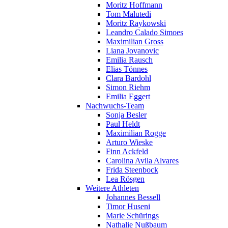
Moritz Hoffmann
Tom Malutedi
Moritz Raykowski
Leandro Calado Simoes
Maximilian Gross
Liana Jovanovic
Emilia Rausch
Elias Tönnes
Clara Bardohl
Simon Riehm
Emilia Eggert
Nachwuchs-Team
Sonja Besler
Paul Heldt
Maximilian Rogge
Arturo Wieske
Finn Ackfeld
Carolina Avila Alvares
Frida Steenbock
Lea Rösgen
Weitere Athleten
Johannes Bessell
Timor Huseni
Marie Schürings
Nathalie Nußbaum