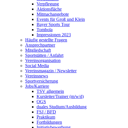
Verpflegung
Aktionsfläche
Mitmachangebote
Events für Groß und Klein
Bayer Sports Tour
Tombola
Impressionen 2023
Häufig gestellte Fragen
Ansprechpartner
Mitgliedschaft
Sportstätten / Anfahrt
Vereinsorganisation
Social Media
Vereinsmagazin / Newsletter
Vereinsnews
Sportversicherung
Jobs/Karriere
TSV allgemein
Kursleiter/Trainer (m/w/d)
OGS
duales Studium/Ausbildung
FSJ / BFD
Praktikum
Fortbildungen
Initiativbewerbung