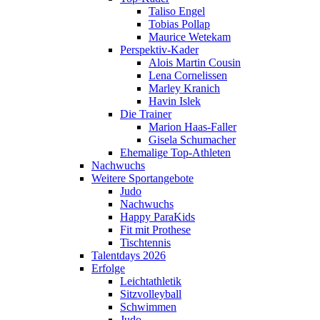
Taliso Engel
Tobias Pollap
Maurice Wetekam
Perspektiv-Kader
Alois Martin Cousin
Lena Cornelissen
Marley Kranich
Havin Islek
Die Trainer
Marion Haas-Faller
Gisela Schumacher
Ehemalige Top-Athleten
Nachwuchs
Weitere Sportangebote
Judo
Nachwuchs
Happy ParaKids
Fit mit Prothese
Tischtennis
Talentdays 2026
Erfolge
Leichtathletik
Sitzvolleyball
Schwimmen
Judo