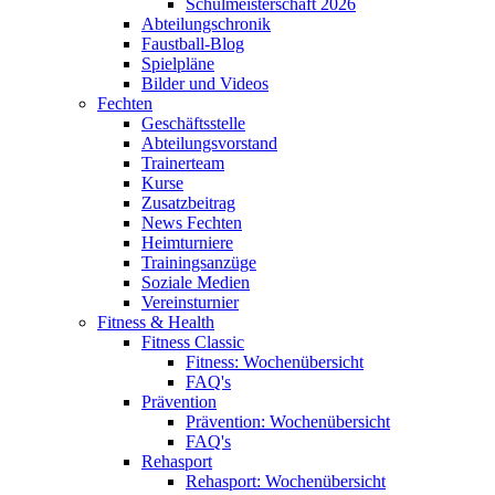
Schulmeisterschaft 2026
Abteilungschronik
Faustball-Blog
Spielpläne
Bilder und Videos
Fechten
Geschäftsstelle
Abteilungsvorstand
Trainerteam
Kurse
Zusatzbeitrag
News Fechten
Heimturniere
Trainingsanzüge
Soziale Medien
Vereinsturnier
Fitness & Health
Fitness Classic
Fitness: Wochenübersicht
FAQ's
Prävention
Prävention: Wochenübersicht
FAQ's
Rehasport
Rehasport: Wochenübersicht