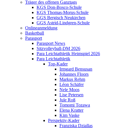
Träger des offenen Ganztags
KGS Don-Bosco-Schule
KGS Thomas-Morus-Schule
GGS Bergisch Neukirchen
GGS Astrid-Lindgren-Schule
Onlineanmeldung
Basketball
Parasport
Parasport News
Sitzvolleyball-DM 2026
Para Leichtathletik Heimspiel 2026
Para Leichtathletik
Top-Kader
Irmgard Bensusan
Johannes Floors
Markus Rehm
Léon Schäfer
Nele Moos
Lise Petersen
Jule Roß
Tomomi Tozawa
Elena Kratter
Kim Vaske
Perspektiv-Kader
Franziska Dziallas