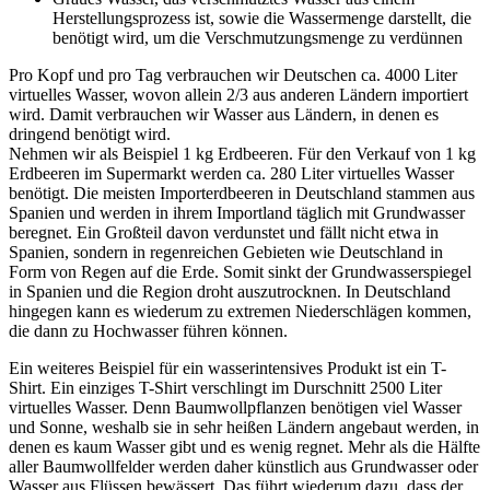
Herstellungsprozess ist, sowie die Wassermenge darstellt, die
benötigt wird, um die Verschmutzungsmenge zu verdünnen
Pro Kopf und pro Tag verbrauchen wir Deutschen ca. 4000 Liter
virtuelles Wasser, wovon allein 2/3 aus anderen Ländern importiert
wird. Damit verbrauchen wir Wasser aus Ländern, in denen es
dringend benötigt wird.
Nehmen wir als Beispiel 1 kg Erdbeeren. Für den Verkauf von 1 kg
Erdbeeren im Supermarkt werden ca. 280 Liter virtuelles Wasser
benötigt. Die meisten Importerdbeeren in Deutschland stammen aus
Spanien und werden in ihrem Importland täglich mit Grundwasser
beregnet. Ein Großteil davon verdunstet und fällt nicht etwa in
Spanien, sondern in regenreichen Gebieten wie Deutschland in
Form von Regen auf die Erde. Somit sinkt der Grundwasserspiegel
in Spanien und die Region droht auszutrocknen. In Deutschland
hingegen kann es wiederum zu extremen Niederschlägen kommen,
die dann zu Hochwasser führen können.
Ein weiteres Beispiel für ein wasserintensives Produkt ist ein T-
Shirt. Ein einziges T-Shirt verschlingt im Durschnitt 2500 Liter
virtuelles Wasser. Denn Baumwollpflanzen benötigen viel Wasser
und Sonne, weshalb sie in sehr heißen Ländern angebaut werden, in
denen es kaum Wasser gibt und es wenig regnet. Mehr als die Hälfte
aller Baumwollfelder werden daher künstlich aus Grundwasser oder
Wasser aus Flüssen bewässert. Das führt wiederum dazu, dass der