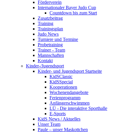
Förderverein
Internationaler Bayer Judo Cup
Countdown bis zum Start
Zusatzbeitrag
Training
Trainingsplan
Judo News
Turniere und Termine
Probetraining
Trainer - Team
Mannschaften
Kontakt
Kinder-/Jugendsport
Kinder- und Jugendsport Startseite
KidSClassic
KidSSpecial
Kooperationen
Wochenendangebote
Ferienprogramm
Anfängerschwimmen
LÜ - Die interaktive Sporthalle
E-Sports
KidS News / Aktuelles
Unser Team
Paule – unser Maskottchen