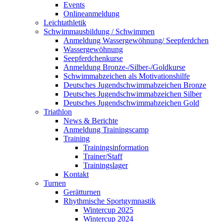
Events
Onlineanmeldung
Leichtathletik
Schwimmausbildung / Schwimmen
Anmeldung Wassergewöhnung/ Seepferdchen
Wassergewöhnung
Seepferdchenkurse
Anmeldung Bronze-/Silber-/Goldkurse
Schwimmabzeichen als Motivationshilfe
Deutsches Jugendschwimmabzeichen Bronze
Deutsches Jugendschwimmabzeichen Silber
Deutsches Jugendschwimmabzeichen Gold
Triathlon
News & Berichte
Anmeldung Trainingscamp
Training
Trainingsinformation
Trainer/Staff
Trainingslager
Kontakt
Turnen
Gerätturnen
Rhythmische Sportgymnastik
Wintercup 2025
Wintercup 2024