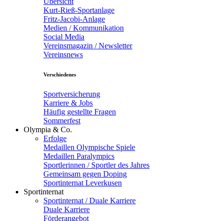
Übersicht
Kurt-Rieß-Sportanlage
Fritz-Jacobi-Anlage
Medien / Kommunikation
Social Media
Vereinsmagazin / Newsletter
Vereinsnews
Verschiedenes
Sportversicherung
Karriere & Jobs
Häufig gestellte Fragen
Sommerfest
Olympia & Co.
Erfolge
Medaillen Olympische Spiele
Medaillen Paralympics
Sportlerinnen / Sportler des Jahres
Gemeinsam gegen Doping
Sportinternat Leverkusen
Sportinternat
Sportinternat / Duale Karriere
Duale Karriere
Förderangebot