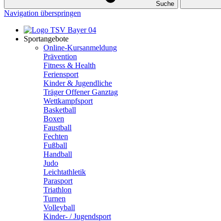
Suche
Navigation überspringen
Sportangebote
Online-Kursanmeldung
Prävention
Fitness & Health
Feriensport
Kinder & Jugendliche
Träger Offener Ganztag
Wettkampfsport
Basketball
Boxen
Faustball
Fechten
Fußball
Handball
Judo
Leichtathletik
Parasport
Triathlon
Turnen
Volleyball
Kinder- / Jugendsport