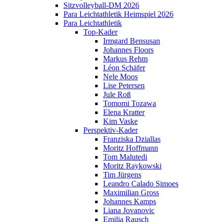
Sitzvolleyball-DM 2026
Para Leichtathletik Heimspiel 2026
Para Leichtathletik
Top-Kader
Irmgard Bensusan
Johannes Floors
Markus Rehm
Léon Schäfer
Nele Moos
Lise Petersen
Jule Roß
Tomomi Tozawa
Elena Kratter
Kim Vaske
Perspektiv-Kader
Franziska Dziallas
Moritz Hoffmann
Tom Malutedi
Moritz Raykowski
Tim Jürgens
Leandro Calado Simoes
Maximilian Gross
Johannes Kamps
Liana Jovanovic
Emilia Rausch