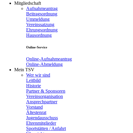
Mitgliedschaft
Aufnahmeantrag
Beitragsordnung
Ummeldung
Vereinssatzung
Ehrungsordnung
Hausordnung
Online-Service
Online-Aufnahmeantrag
Online-Abmeldung
Mein TSV
Wer wir sind
Leitbild
Historie
Partner & Sponsoren
Vereinsorganisation
Ansprechpartner
Vorstand
Ältestenrat
Jugendausschuss
Ehrenmitglieder
Sportstätten / Anfahrt