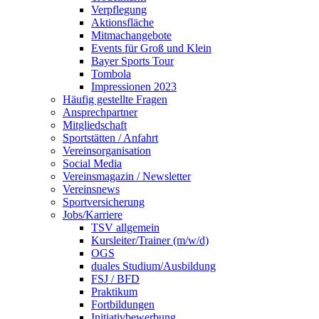
Verpflegung
Aktionsfläche
Mitmachangebote
Events für Groß und Klein
Bayer Sports Tour
Tombola
Impressionen 2023
Häufig gestellte Fragen
Ansprechpartner
Mitgliedschaft
Sportstätten / Anfahrt
Vereinsorganisation
Social Media
Vereinsmagazin / Newsletter
Vereinsnews
Sportversicherung
Jobs/Karriere
TSV allgemein
Kursleiter/Trainer (m/w/d)
OGS
duales Studium/Ausbildung
FSJ / BFD
Praktikum
Fortbildungen
Initiativbewerbung