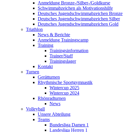
Anmeldung Bronze-/Silber-/Goldkurse
Schwimmabzeichen als Motivationshilfe
Deutsches Jugendschwimmabzeichen Bronze
Deutsches Jugendschwimmabzeichen Silber
Deutsches Jugendschwimmabzeichen Gold
Triathlon
News & Berichte
Anmeldung Trainingscamp
Training
Trainingsinformation
Trainer/Staff
Trainingslager
Kontakt
Turnen
Gerätturnen
Rhythmische Sportgymnastik
Wintercup 2025
Wintercup 2024
Rhönradturnen
News
Volleyball
Unsere Abteilung
Teams
Bundesliga Damen 1
Landesliga Herren 1