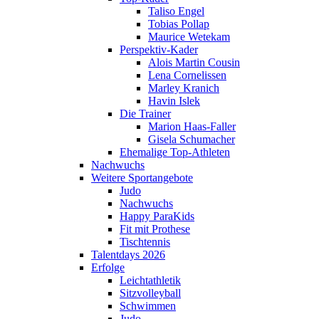
Taliso Engel
Tobias Pollap
Maurice Wetekam
Perspektiv-Kader
Alois Martin Cousin
Lena Cornelissen
Marley Kranich
Havin Islek
Die Trainer
Marion Haas-Faller
Gisela Schumacher
Ehemalige Top-Athleten
Nachwuchs
Weitere Sportangebote
Judo
Nachwuchs
Happy ParaKids
Fit mit Prothese
Tischtennis
Talentdays 2026
Erfolge
Leichtathletik
Sitzvolleyball
Schwimmen
Judo