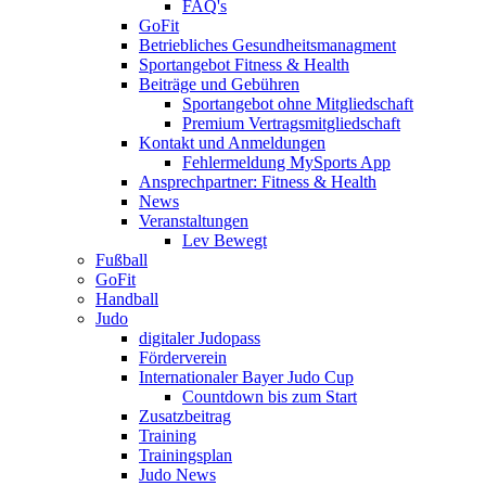
FAQ's
GoFit
Betriebliches Gesundheitsmanagment
Sportangebot Fitness & Health
Beiträge und Gebühren
Sportangebot ohne Mitgliedschaft
Premium Vertragsmitgliedschaft
Kontakt und Anmeldungen
Fehlermeldung MySports App
Ansprechpartner: Fitness & Health
News
Veranstaltungen
Lev Bewegt
Fußball
GoFit
Handball
Judo
digitaler Judopass
Förderverein
Internationaler Bayer Judo Cup
Countdown bis zum Start
Zusatzbeitrag
Training
Trainingsplan
Judo News