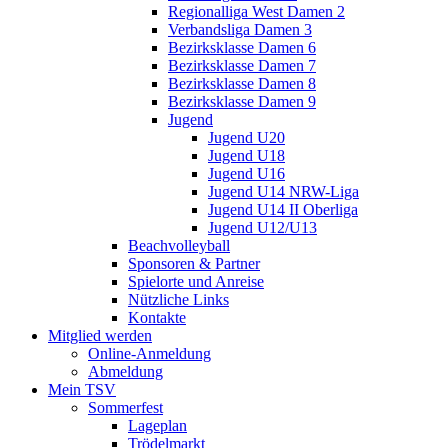
Regionalliga West Damen 2
Verbandsliga Damen 3
Bezirksklasse Damen 6
Bezirksklasse Damen 7
Bezirksklasse Damen 8
Bezirksklasse Damen 9
Jugend
Jugend U20
Jugend U18
Jugend U16
Jugend U14 NRW-Liga
Jugend U14 II Oberliga
Jugend U12/U13
Beachvolleyball
Sponsoren & Partner
Spielorte und Anreise
Nützliche Links
Kontakte
Mitglied werden
Online-Anmeldung
Abmeldung
Mein TSV
Sommerfest
Lageplan
Trödelmarkt