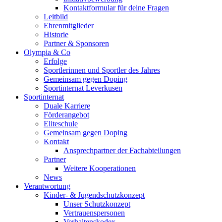
Kontaktformular für deine Fragen
Leitbild
Ehrenmitglieder
Historie
Partner & Sponsoren
Olympia & Co
Erfolge
Sportlerinnen und Sportler des Jahres
Gemeinsam gegen Doping
Sportinternat Leverkusen
Sportinternat
Duale Karriere
Förderangebot
Eliteschule
Gemeinsam gegen Doping
Kontakt
Ansprechpartner der Fachabteilungen
Partner
Weitere Kooperationen
News
Verantwortung
Kinder- & Jugendschutzkonzept
Unser Schutzkonzept
Vertrauenspersonen
Verhaltenskodex