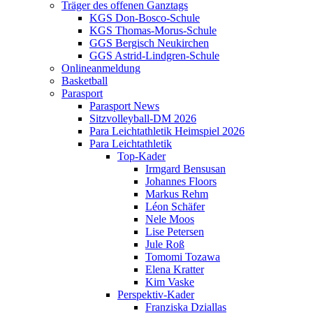
Träger des offenen Ganztags
KGS Don-Bosco-Schule
KGS Thomas-Morus-Schule
GGS Bergisch Neukirchen
GGS Astrid-Lindgren-Schule
Onlineanmeldung
Basketball
Parasport
Parasport News
Sitzvolleyball-DM 2026
Para Leichtathletik Heimspiel 2026
Para Leichtathletik
Top-Kader
Irmgard Bensusan
Johannes Floors
Markus Rehm
Léon Schäfer
Nele Moos
Lise Petersen
Jule Roß
Tomomi Tozawa
Elena Kratter
Kim Vaske
Perspektiv-Kader
Franziska Dziallas