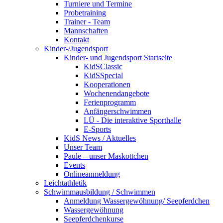
Turniere und Termine
Probetraining
Trainer - Team
Mannschaften
Kontakt
Kinder-/Jugendsport
Kinder- und Jugendsport Startseite
KidSClassic
KidSSpecial
Kooperationen
Wochenendangebote
Ferienprogramm
Anfängerschwimmen
LÜ - Die interaktive Sporthalle
E-Sports
KidS News / Aktuelles
Unser Team
Paule – unser Maskottchen
Events
Onlineanmeldung
Leichtathletik
Schwimmausbildung / Schwimmen
Anmeldung Wassergewöhnung/ Seepferdchen
Wassergewöhnung
Seepferdchenkurse