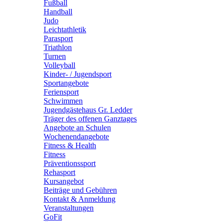
Fußball
Handball
Judo
Leichtathletik
Parasport
Triathlon
Turnen
Volleyball
Kinder- / Jugendsport
Sportangebote
Feriensport
Schwimmen
Jugendgästehaus Gr. Ledder
Träger des offenen Ganztages
Angebote an Schulen
Wochenendangebote
Fitness & Health
Fitness
Präventionssport
Rehasport
Kursangebot
Beiträge und Gebühren
Kontakt & Anmeldung
Veranstaltungen
GoFit