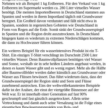
Nehmen wir als Beispiel 1 kg Erdbeeren. Für den Verkauf von 1 kg
Erdbeeren im Supermarkt werden ca. 280 Liter virtuelles Wasser
benötigt. Die meisten Importerdbeeren in Deutschland stammen aus
Spanien und werden in ihrem Importland täglich mit Grundwasser
beregnet. Ein Großteil davon verdunstet und fällt nicht etwa in
Spanien, sondern in regenreichen Gebieten wie Deutschland in
Form von Regen auf die Erde. Somit sinkt der Grundwasserspiegel
in Spanien und die Region droht auszutrocknen. In Deutschland
hingegen kann es wiederum zu extremen Niederschlägen kommen,
die dann zu Hochwasser führen können.
Ein weiteres Beispiel für ein wasserintensives Produkt ist ein T-
Shirt. Ein einziges T-Shirt verschlingt im Durschnitt 2500 Liter
virtuelles Wasser. Denn Baumwollpflanzen benötigen viel Wasser
und Sonne, weshalb sie in sehr heißen Ländern angebaut werden, in
denen es kaum Wasser gibt und es wenig regnet. Mehr als die Hälfte
aller Baumwollfelder werden daher künstlich aus Grundwasser oder
Wasser aus Flüssen bewässert. Das führt wiederum dazu, dass der
Grundwasserspiegel der Region sinkt und Seen und Flüsse
zunehmend austrocken. Eins der weltweitbekanntesten Beispiele
dafür ist der Aralsee, der einst der viertgrößte Binnensee auf der
Welt war. Er ist innerhalb einer Generation auf fast 90%
geschrumpft und fast gänzlich ausgetrocknet. Allein seine
Vertrocknung und damit auch seine Versalzung ist die Folge eines
gigantischen Bewässerungsprojekts von Reis- und