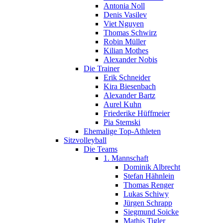
Antonia Noll
Denis Vasilev
Viet Nguyen
Thomas Schwirz
Robin Müller
Kilian Mothes
Alexander Nobis
Die Trainer
Erik Schneider
Kira Biesenbach
Alexander Bartz
Aurel Kuhn
Friederike Hüffmeier
Pia Stemski
Ehemalige Top-Athleten
Sitzvolleyball
Die Teams
1. Mannschaft
Dominik Albrecht
Stefan Hähnlein
Thomas Renger
Lukas Schiwy
Jürgen Schrapp
Siegmund Soicke
Mathis Tigler