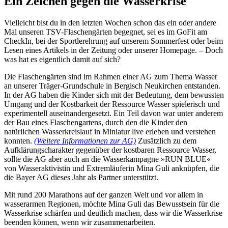
Ein Zeichen gegen die Wasserkrise
Vielleicht bist du in den letzten Wochen schon das ein oder andere
Mal unseren TSV-Flaschengärten begegnet, sei es im GoFit am
CheckIn, bei der Sportlerehrung auf unserem Sommerfest oder beim
Lesen eines Artikels in der Zeitung oder unserer Homepage. – Doch
was hat es eigentlich damit auf sich?
Die Flaschengärten sind im Rahmen einer AG zum Thema Wasser
an unserer Träger-Grundschule in Bergisch Neukirchen entstanden.
In der AG haben die Kinder sich mit der Bedeutung, dem bewussten
Umgang und der Kostbarkeit der Ressource Wasser spielerisch und
experimentell auseinandergesetzt. Ein Teil davon war unter anderem
der Bau eines Flaschengartens, durch den die Kinder den
natürlichen Wasserkreislauf in Miniatur live erleben und verstehen
konnten.
(Weitere Informationen zur AG)
Zusätzlich zu dem
Aufklärungscharakter gegenüber der kostbaren Ressource Wasser,
sollte die AG aber auch an die Wasserkampagne »RUN BLUE«
von Wasseraktivistin und Extremläuferin Mina Guli anknüpfen, die
die Bayer AG dieses Jahr als Partner unterstützt.
Mit rund 200 Marathons auf der ganzen Welt und vor allem in
wasserarmen Regionen, möchte Mina Guli das Bewusstsein für die
Wasserkrise schärfen und deutlich machen, dass wir die Wasserkrise
beenden können, wenn wir zusammenarbeiten.