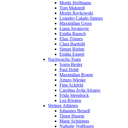
Moritz Hoffmann
Tom Malutedi
Moritz Raykowski
Leandro Calado Simoes
Maximilian Gross
Liana Jovanovic
Emilia Rausch
Elias Tönnes
Clara Bardohl
Simon Riehm
Emilia Eggert
Nachwuchs-Team
Sonja Besler
Paul Heldt
Maximilian Rogge
Arturo Wieske
Finn Ackfeld
Carolina Avila Alvares
Frida Steenbock
Lea Rösgen
Weitere Athleten
Johannes Bessell
Timor Huseni
Marie Schürings
Nathalie Nußbaum