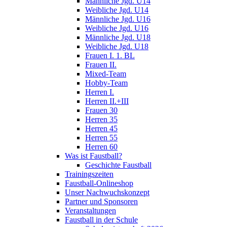
Männliche Jgd. U14
Weibliche Jgd. U14
Männliche Jgd. U16
Weibliche Jgd. U16
Männliche Jgd. U18
Weibliche Jgd. U18
Frauen I. 1. BL
Frauen II.
Mixed-Team
Hobby-Team
Herren I.
Herren II.+III
Frauen 30
Herren 35
Herren 45
Herren 55
Herren 60
Was ist Faustball?
Geschichte Faustball
Trainingszeiten
Faustball-Onlineshop
Unser Nachwuchskonzept
Partner und Sponsoren
Veranstaltungen
Faustball in der Schule