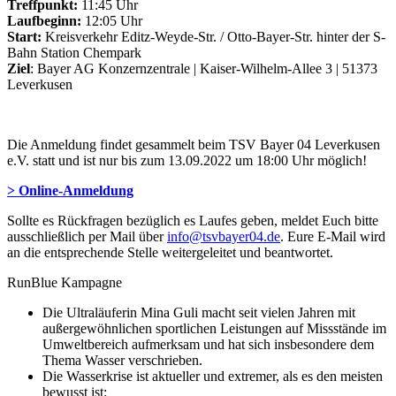
Treffpunkt:
11:45 Uhr
Laufbeginn:
12:05 Uhr
Start:
Kreisverkehr Editz-Weyde-Str. / Otto-Bayer-Str. hinter der S-
Bahn Station Chempark
Ziel
: Bayer AG Konzernzentrale | Kaiser-Wilhelm-Allee 3 | 51373
Leverkusen
Die Anmeldung findet gesammelt beim TSV Bayer 04 Leverkusen
e.V. statt und ist nur bis zum 13.09.2022 um 18:00 Uhr möglich!
> Online-Anmeldung
Sollte es Rückfragen bezüglich es Laufes geben, meldet Euch bitte
ausschließlich per Mail über
info@tsvbayer04.de
. Eure E-Mail wird
an die entsprechende Stelle weitergeleitet und beantwortet.
RunBlue Kampagne
Die Ultraläuferin Mina Guli macht seit vielen Jahren mit
außergewöhnlichen sportlichen Leistungen auf Missstände im
Umweltbereich aufmerksam und hat sich insbesondere dem
Thema Wasser verschrieben.
Die Wasserkrise ist aktueller und extremer, als es den meisten
bewusst ist: