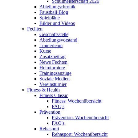
Schulmeisterschaft 2026
Abteilungschronik
Faustball-Blog
Spielpläne
Bilder und Videos
Fechten
Geschäftsstelle
Abteilungsvorstand
Trainerteam
Kurse
Zusatzbeitrag
News Fechten
Heimturniere
Trainingsanzüge
Soziale Medien
Vereinsturnier
Fitness & Health
Fitness Classic
Fitness: Wochenübersicht
FAQ's
Prävention
Prävention: Wochenübersicht
FAQ's
Rehasport
Rehasport: Wochenübersicht