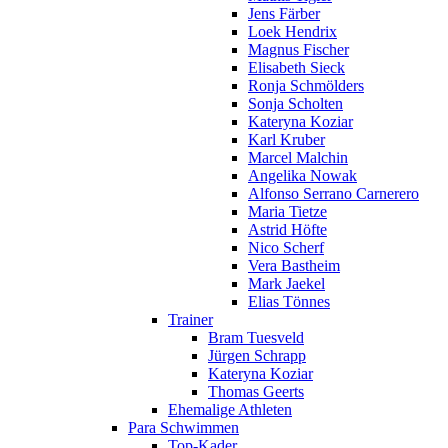
Jens Färber
Loek Hendrix
Magnus Fischer
Elisabeth Sieck
Ronja Schmölders
Sonja Scholten
Kateryna Koziar
Karl Kruber
Marcel Malchin
Angelika Nowak
Alfonso Serrano Carnerero
Maria Tietze
Astrid Höfte
Nico Scherf
Vera Bastheim
Mark Jaekel
Elias Tönnes
Trainer
Bram Tuesveld
Jürgen Schrapp
Kateryna Koziar
Thomas Geerts
Ehemalige Athleten
Para Schwimmen
Top-Kader