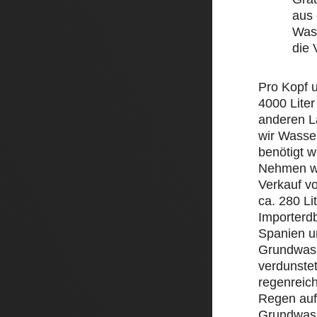
aus 
Wass
die
Pro Kopf 
4000 Liter
anderen L
wir Wasse
benötigt w
Nehmen wi
Verkauf v
ca. 280 Li
Importerd
Spanien un
Grundwass
verdunstet
regenreic
Regen auf 
Grundwass