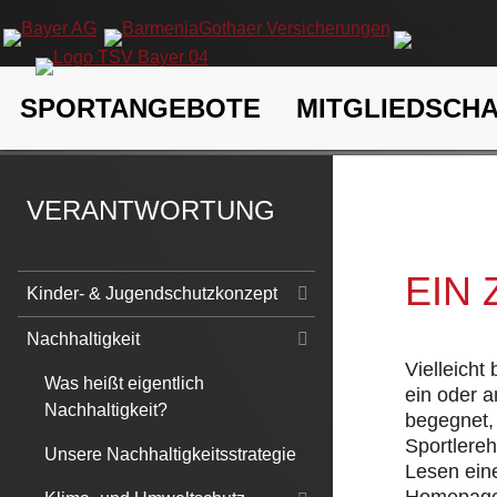
Navigation
SPORTANGEBOTE
MITGLIEDSCH
überspringen
TSV Bayer 04 Leverkusen e.V.
Verantwortung
Nachhaltigk
VERANTWORTUNG
EIN
Navigation
Kinder- & Jugendschutzkonzept
überspringen
Nachhaltigkeit
Vielleicht
Was heißt eigentlich
ein oder 
Nachhaltigkeit?
begegnet, 
Sportlere
Unsere Nachhaltigkeitsstrategie
Lesen eine