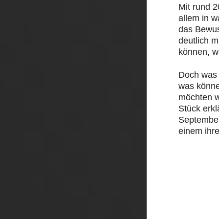
Mit rund 
allem in 
das Bewus
deutlich 
können, w
Doch was 
was könne
möchten w
Stück erk
September 
einem ihre