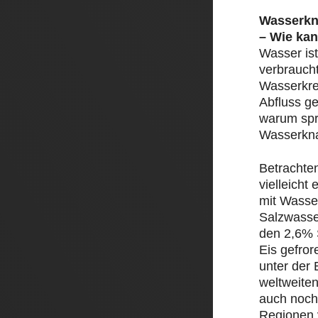
Wasserkn
– Wie kan
Wasser ist
verbrauch
Wasserkre
Abfluss ge
warum spr
Wasserkn
Betrachte
vielleicht
mit Wasser
Salzwasse
den 2,6% 
Eis gefror
unter der 
weltweite
auch noch
Regionen 