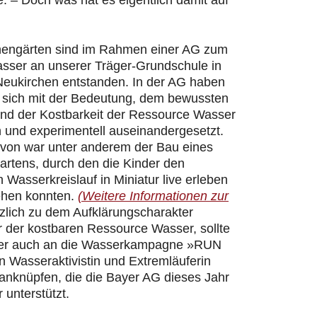
 – Doch was hat es eigentlich damit auf
hengärten sind im Rahmen einer AG zum
ser an unserer Träger-Grundschule in
Neukirchen entstanden. In der AG haben
r sich mit der Bedeutung, dem bewussten
d der Kostbarkeit der Ressource Wasser
h und experimentell auseinandergesetzt.
davon war unter anderem der Bau eines
artens, durch den die Kinder den
n Wasserkreislauf in Miniatur live erleben
ehen konnten.
(Weitere Informationen zur
zlich zu dem Aufklärungscharakter
 der kostbaren Ressource Wasser, sollte
er auch an die Wasserkampagne »RUN
 Wasseraktivistin und Extremläuferin
 anknüpfen, die die Bayer AG dieses Jahr
 unterstützt.