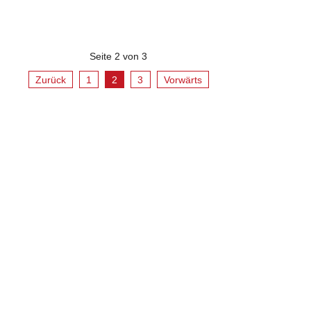
Seite 2 von 3
Zurück
1
2
3
Vorwärts