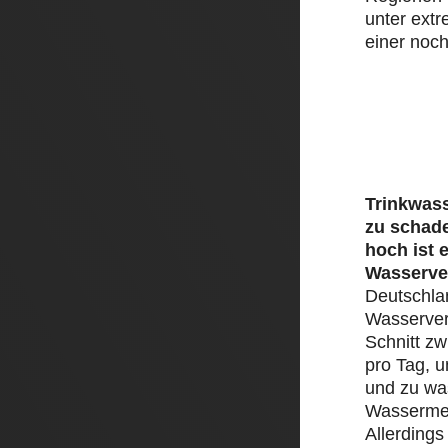
unter ext
einer noch
Trinkwass
zu schad
hoch ist 
Wasserve
Deutschlan
Wasserver
Schnitt zw
pro Tag, 
und zu was
Wassermen
Allerding