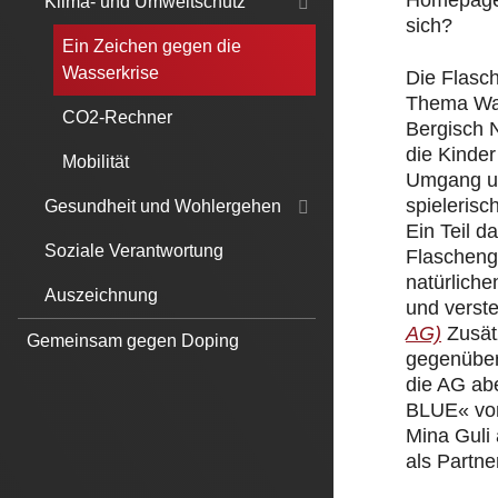
Homepage.
Klima- und Umweltschutz
sich?
Ein Zeichen gegen die
Wasserkrise
Die Flasc
Thema Was
CO2-Rechner
Bergisch 
die Kinde
Mobilität
Umgang un
spielerisc
Gesundheit und Wohlergehen
Ein Teil 
Soziale Verantwortung
Flascheng
natürliche
Auszeichnung
und verst
AG)
Zusät
Gemeinsam gegen Doping
gegenüber
die AG ab
BLUE« von
Mina Guli
als Partner