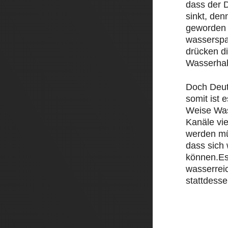
dass der D
sinkt, den
geworden 
wasserspa
drücken d
Wasserha
Doch Deut
somit ist e
Weise Was
Kanäle vi
werden mü
dass sich
können.Es
wasserrei
stattdesse