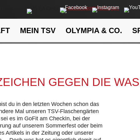
AFT
MEIN TSV
OLYMPIA & CO.
S
Ein Zeichen gegen die Wasse
eit
Klima- und Umweltschutz
 ZEICHEN GEGEN DIE WA
 bist du in den letzten Wochen schon das
andere Mal unseren TSV-Flaschengärten
sei es im GoFit am CheckIn, bei der
hrung auf unserem Sommerfest oder beim
s Artikels in der Zeitung oder unserer