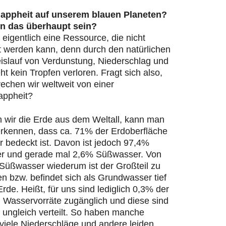
appheit auf unserem blauen Planeten?
n das überhaupt sein?
 eigentlich eine Ressource, die nicht
t werden kann, denn durch den natürlichen
islauf von Verdunstung, Niederschlag und
ht kein Tropfen verloren. Fragt sich also,
echen wir weltweit von einer
appheit?
n wir die Erde aus dem Weltall, kann man
 erkennen, dass ca. 71% der Erdoberfläche
 bedeckt ist. Davon ist jedoch 97,4%
r und gerade mal 2,6% Süßwasser. Von
Süßwasser wiederum ist der Großteil zu
en bzw. befindet sich als Grundwasser tief
Erde. Heißt, für uns sind lediglich 0,3% der
n Wasservorräte zugänglich und diese sind
 ungleich verteilt. So haben manche
viele Niederschläge und andere leiden