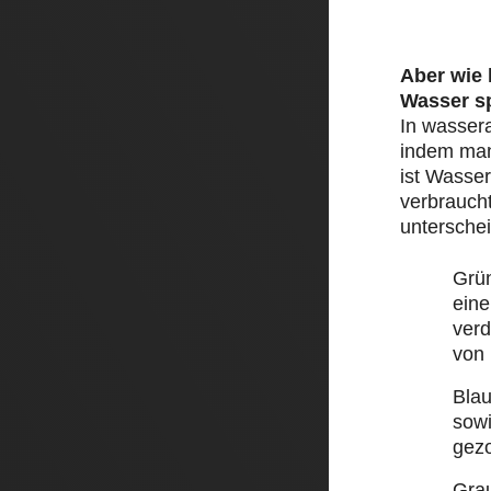
Aber wie
Wasser s
In wasser
indem man 
ist Wasser
verbraucht
unterschei
Grü
eine
ver
von
Bla
sow
gez
Gra