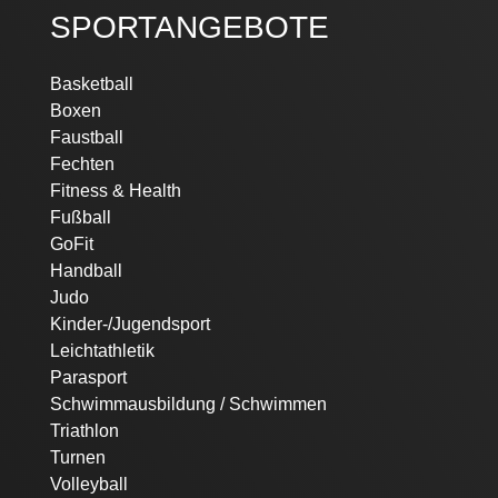
SPORTANGEBOTE
Navigation
Basketball
überspringen
Boxen
Faustball
Fechten
Fitness & Health
Fußball
GoFit
Handball
Judo
Kinder-/Jugendsport
Leichtathletik
Parasport
Schwimmausbildung / Schwimmen
Triathlon
Turnen
Volleyball