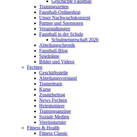
Geschichte Faustball
Trainingszeiten
Faustball-Onlineshop
Unser Nachwuchskonzept
Partner und Sponsoren
Veranstaltungen
Faustball in der Schule
Schulmeisterschaft 2026
Abteilungschronik
Faustball-Blog
Spielpläne
Bilder und Videos
Fechten
Geschäftsstelle
Abteilungsvorstand
Trainerteam
Kurse
Zusatzbeitrag
News Fechten
Heimturniere
Trainingsanzüge
Soziale Medien
Vereinsturnier
Fitness & Health
Fitness Classic