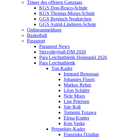
Träger des offenen Ganztags
KGS Don-Bosco-Schule
KGS Thomas-Morus-Schule
GGS Bergisch Neukirchen
GGS Astrid-Lindgren-Schule
Onlineanmeldung
Basketball
Parasport
Parasport News
Sitzvolleyball-DM 2026
Para Leichtathletik Heimspiel 2026
Para Leichtathletik
Top-Kader
Irmgard Bensusan
Johannes Floors
Markus Rehm
Léon Schäfer
Nele Moos
Lise Petersen
Jule Roß
Tomomi Tozawa
Elena Kratter
Kim Vaske
Perspektiv-Kader
Franziska Dziallas