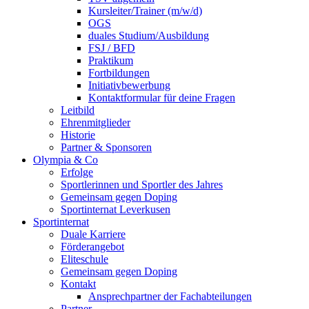
Kursleiter/Trainer (m/w/d)
OGS
duales Studium/Ausbildung
FSJ / BFD
Praktikum
Fortbildungen
Initiativbewerbung
Kontaktformular für deine Fragen
Leitbild
Ehrenmitglieder
Historie
Partner & Sponsoren
Olympia & Co
Erfolge
Sportlerinnen und Sportler des Jahres
Gemeinsam gegen Doping
Sportinternat Leverkusen
Sportinternat
Duale Karriere
Förderangebot
Eliteschule
Gemeinsam gegen Doping
Kontakt
Ansprechpartner der Fachabteilungen
Partner