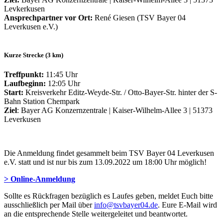
Levkerkusen
Ansprechpartner vor Ort:
René Giesen (TSV Bayer 04
Leverkusen e.V.)
Kurze Strecke (3 km)
Treffpunkt:
11:45 Uhr
Laufbeginn:
12:05 Uhr
Start:
Kreisverkehr Editz-Weyde-Str. / Otto-Bayer-Str. hinter der S-
Bahn Station Chempark
Ziel
: Bayer AG Konzernzentrale | Kaiser-Wilhelm-Allee 3 | 51373
Leverkusen
Die Anmeldung findet gesammelt beim TSV Bayer 04 Leverkusen
e.V. statt und ist nur bis zum 13.09.2022 um 18:00 Uhr möglich!
> Online-Anmeldung
Sollte es Rückfragen bezüglich es Laufes geben, meldet Euch bitte
ausschließlich per Mail über
info@tsvbayer04.de
. Eure E-Mail wird
an die entsprechende Stelle weitergeleitet und beantwortet.