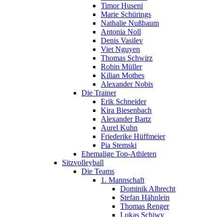
Timor Huseni
Marie Schürings
Nathalie Nußbaum
Antonia Noll
Denis Vasilev
Viet Nguyen
Thomas Schwirz
Robin Müller
Kilian Mothes
Alexander Nobis
Die Trainer
Erik Schneider
Kira Biesenbach
Alexander Bartz
Aurel Kuhn
Friederike Hüffmeier
Pia Stemski
Ehemalige Top-Athleten
Sitzvolleyball
Die Teams
1. Mannschaft
Dominik Albrecht
Stefan Hähnlein
Thomas Renger
Lukas Schiwy