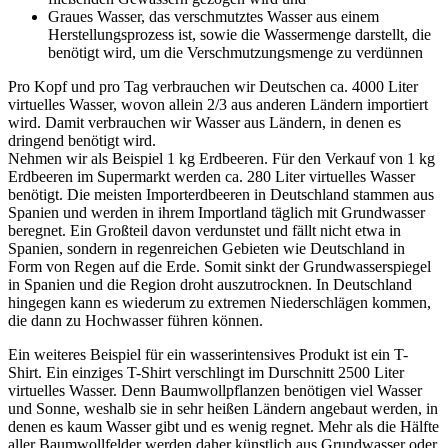
Graues Wasser, das verschmutztes Wasser aus einem
Herstellungsprozess ist, sowie die Wassermenge darstellt, die
benötigt wird, um die Verschmutzungsmenge zu verdünnen
Pro Kopf und pro Tag verbrauchen wir Deutschen ca. 4000 Liter
virtuelles Wasser, wovon allein 2/3 aus anderen Ländern importiert
wird. Damit verbrauchen wir Wasser aus Ländern, in denen es
dringend benötigt wird.
Nehmen wir als Beispiel 1 kg Erdbeeren. Für den Verkauf von 1 kg
Erdbeeren im Supermarkt werden ca. 280 Liter virtuelles Wasser
benötigt. Die meisten Importerdbeeren in Deutschland stammen aus
Spanien und werden in ihrem Importland täglich mit Grundwasser
beregnet. Ein Großteil davon verdunstet und fällt nicht etwa in
Spanien, sondern in regenreichen Gebieten wie Deutschland in
Form von Regen auf die Erde. Somit sinkt der Grundwasserspiegel
in Spanien und die Region droht auszutrocknen. In Deutschland
hingegen kann es wiederum zu extremen Niederschlägen kommen,
die dann zu Hochwasser führen können.
Ein weiteres Beispiel für ein wasserintensives Produkt ist ein T-
Shirt. Ein einziges T-Shirt verschlingt im Durschnitt 2500 Liter
virtuelles Wasser. Denn Baumwollpflanzen benötigen viel Wasser
und Sonne, weshalb sie in sehr heißen Ländern angebaut werden, in
denen es kaum Wasser gibt und es wenig regnet. Mehr als die Hälfte
aller Baumwollfelder werden daher künstlich aus Grundwasser oder