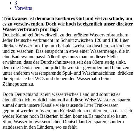
3
Vorwärts
Trinkwasser ist demnach kostbares Gut und viel zu schade, um
es zu verschwenden. Doch wie hoch ist eigentlich unser direkter
Wasserverbrauch pro Tag
?
Deutschland gehört weltweilt zu den größten Wasserverbrauchern.
Jeder Deutsche verbraucht im Schnitt zwischen 120 und 130 Liter
direktes Wasser pro Tag, um beispielsweise zu duschen, zu kochen
und zu waschen. Das entspricht in etwa einer Wassermenge, die in
eine Badewanne passt. Allerdings muss man an dieser Stelle
erwähnen, dass der Durchschnittswert seit den 80ern stetig sinkt,
denn die Deutschen sind pflichtbewusster geworden und benutzen
unter anderem wassersparende Spül- und Waschmaschinen, drücken
die Spartaste bei WCs und drehen den Wasserhahn beim
Zähneputzen zu.
Doch Deutschland ist ein wasserreiches Land und somit ist es
eigentlich nicht wirklich sinnvoll auf diese Weise Wasser zu sparen,
zumal durch unsere Kanäle viele tausende Liter Trinkwasser
gepumpt werden müssen, um Rückstände zu entfernen, so dass sich
weder Keime noch Bakterien bilden können.Es macht also kaum
Sinn, Wasser im wasserreichen Deutschland zu sparen, sondern
stattdessen in den Ländern, wo es fehlt.