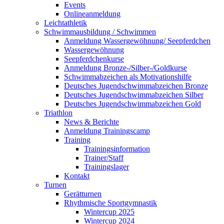
Events
Onlineanmeldung
Leichtathletik
Schwimmausbildung / Schwimmen
Anmeldung Wassergewöhnung/ Seepferdchen
Wassergewöhnung
Seepferdchenkurse
Anmeldung Bronze-/Silber-/Goldkurse
Schwimmabzeichen als Motivationshilfe
Deutsches Jugendschwimmabzeichen Bronze
Deutsches Jugendschwimmabzeichen Silber
Deutsches Jugendschwimmabzeichen Gold
Triathlon
News & Berichte
Anmeldung Trainingscamp
Training
Trainingsinformation
Trainer/Staff
Trainingslager
Kontakt
Turnen
Gerätturnen
Rhythmische Sportgymnastik
Wintercup 2025
Wintercup 2024