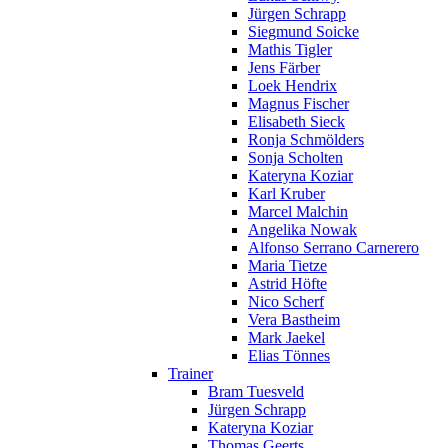
Jürgen Schrapp
Siegmund Soicke
Mathis Tigler
Jens Färber
Loek Hendrix
Magnus Fischer
Elisabeth Sieck
Ronja Schmölders
Sonja Scholten
Kateryna Koziar
Karl Kruber
Marcel Malchin
Angelika Nowak
Alfonso Serrano Carnerero
Maria Tietze
Astrid Höfte
Nico Scherf
Vera Bastheim
Mark Jaekel
Elias Tönnes
Trainer
Bram Tuesveld
Jürgen Schrapp
Kateryna Koziar
Thomas Geerts