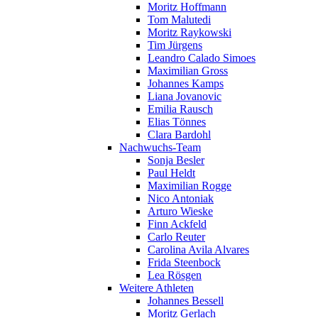
Moritz Hoffmann
Tom Malutedi
Moritz Raykowski
Tim Jürgens
Leandro Calado Simoes
Maximilian Gross
Johannes Kamps
Liana Jovanovic
Emilia Rausch
Elias Tönnes
Clara Bardohl
Nachwuchs-Team
Sonja Besler
Paul Heldt
Maximilian Rogge
Nico Antoniak
Arturo Wieske
Finn Ackfeld
Carlo Reuter
Carolina Avila Alvares
Frida Steenbock
Lea Rösgen
Weitere Athleten
Johannes Bessell
Moritz Gerlach