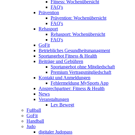
Fitness: Wochenübersicht
FAQ's
Prävention
Prävention: Wochenübersicht
FAQ's
Rehasport
Rehasport: Wochenübersicht
FAQ's
GoFit
Betriebliches Gesundheitsmanagment
Sportangebot Fitness & Health
Beiträge und Gebühren
Sportangebot ohne Mitgliedschaft
Premium Vertragsmitgliedschaft
Kontakt und Anmeldungen
Fehlermeldung MySports App
Ansprechpartner: Fitness & Health
News
Veranstaltungen
Lev Bewegt
Fußball
GoFit
Handball
Judo
digitaler Judopass