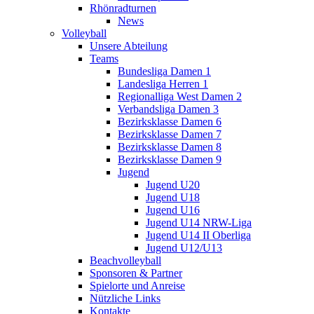
Rhönradturnen
News
Volleyball
Unsere Abteilung
Teams
Bundesliga Damen 1
Landesliga Herren 1
Regionalliga West Damen 2
Verbandsliga Damen 3
Bezirksklasse Damen 6
Bezirksklasse Damen 7
Bezirksklasse Damen 8
Bezirksklasse Damen 9
Jugend
Jugend U20
Jugend U18
Jugend U16
Jugend U14 NRW-Liga
Jugend U14 II Oberliga
Jugend U12/U13
Beachvolleyball
Sponsoren & Partner
Spielorte und Anreise
Nützliche Links
Kontakte