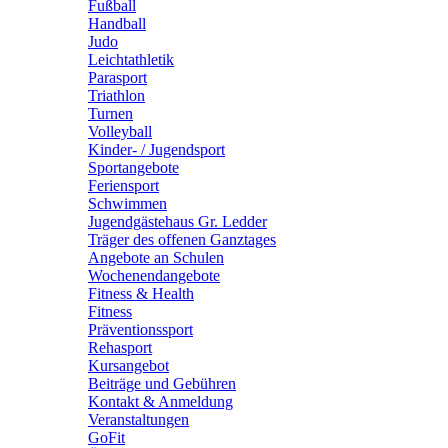
Fußball
Handball
Judo
Leichtathletik
Parasport
Triathlon
Turnen
Volleyball
Kinder- / Jugendsport
Sportangebote
Feriensport
Schwimmen
Jugendgästehaus Gr. Ledder
Träger des offenen Ganztages
Angebote an Schulen
Wochenendangebote
Fitness & Health
Fitness
Präventionssport
Rehasport
Kursangebot
Beiträge und Gebühren
Kontakt & Anmeldung
Veranstaltungen
GoFit