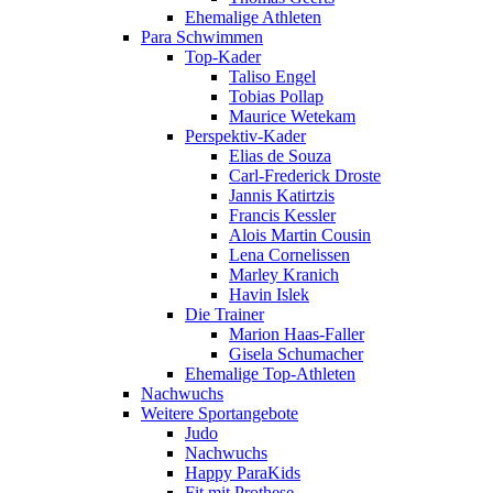
Ehemalige Athleten
Para Schwimmen
Top-Kader
Taliso Engel
Tobias Pollap
Maurice Wetekam
Perspektiv-Kader
Elias de Souza
Carl-Frederick Droste
Jannis Katirtzis
Francis Kessler
Alois Martin Cousin
Lena Cornelissen
Marley Kranich
Havin Islek
Die Trainer
Marion Haas-Faller
Gisela Schumacher
Ehemalige Top-Athleten
Nachwuchs
Weitere Sportangebote
Judo
Nachwuchs
Happy ParaKids
Fit mit Prothese