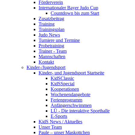
Förderverein
Internationaler Bayer Judo Cup
Countdown bis zum Start
Zusatzbeitrag
Training
Trainingsplan
Judo News
Turniere und Termine
Probetraining
Trainer - Team
Mannschaften
Kontakt
Kinder-/Jugendsport
Kinder- und Jugendsport Startseite
KidSClassic
KidSSpecial
Kooperationen
Wochenendangebote
Ferienprogramm
Anfängerschwimmen
LÜ - Die interaktive Sporthalle
E-Sports
KidS News / Aktuelles
Unser Team
Paule – unser Maskottchen