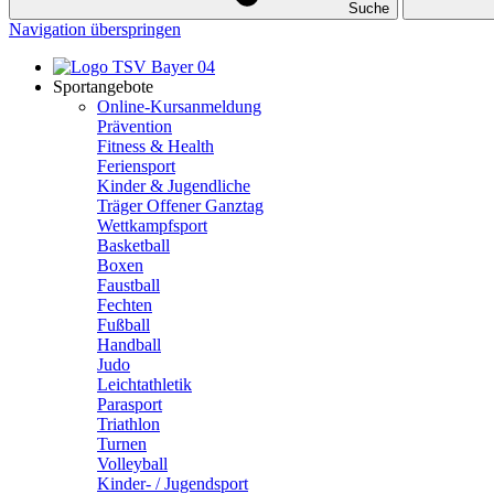
Suche
Navigation überspringen
Sportangebote
Online-Kursanmeldung
Prävention
Fitness & Health
Feriensport
Kinder & Jugendliche
Träger Offener Ganztag
Wettkampfsport
Basketball
Boxen
Faustball
Fechten
Fußball
Handball
Judo
Leichtathletik
Parasport
Triathlon
Turnen
Volleyball
Kinder- / Jugendsport