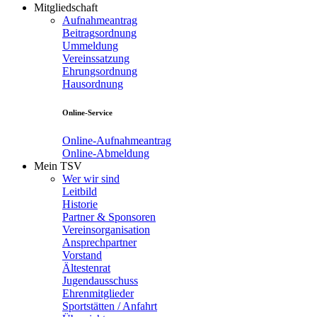
Mitgliedschaft
Aufnahmeantrag
Beitragsordnung
Ummeldung
Vereinssatzung
Ehrungsordnung
Hausordnung
Online-Service
Online-Aufnahmeantrag
Online-Abmeldung
Mein TSV
Wer wir sind
Leitbild
Historie
Partner & Sponsoren
Vereinsorganisation
Ansprechpartner
Vorstand
Ältestenrat
Jugendausschuss
Ehrenmitglieder
Sportstätten / Anfahrt