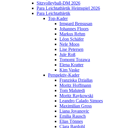
Sitzvolleyball-DM 2026
Para Leichtathletik Heimspiel 2026
Para Leichtathletik
Top-Kader
Irmgard Bensusan
Johannes Floors
Markus Rehm
Léon Schäfer
Nele Moos
Lise Petersen
Jule Roß
Tomomi Tozawa
Elena Kratter
Kim Vaske
Perspektiv-Kader
Franziska Dziallas
Moritz Hoffmann
Tom Malutedi
Moritz Raykowski
Leandro Calado Simoes
Maximilian Gross
Liana Jovanovic
Emilia Rausch
Elias Tönnes
Clara Bardohl