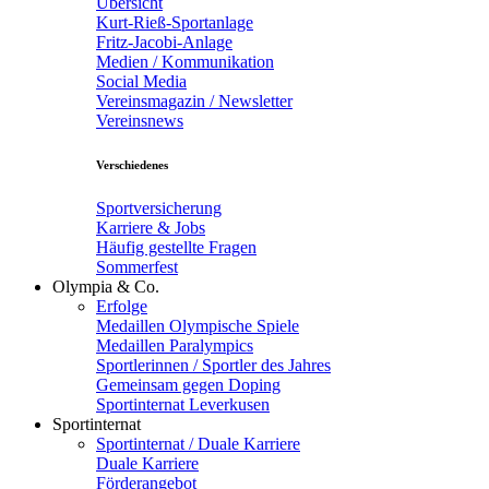
Übersicht
Kurt-Rieß-Sportanlage
Fritz-Jacobi-Anlage
Medien / Kommunikation
Social Media
Vereinsmagazin / Newsletter
Vereinsnews
Verschiedenes
Sportversicherung
Karriere & Jobs
Häufig gestellte Fragen
Sommerfest
Olympia & Co.
Erfolge
Medaillen Olympische Spiele
Medaillen Paralympics
Sportlerinnen / Sportler des Jahres
Gemeinsam gegen Doping
Sportinternat Leverkusen
Sportinternat
Sportinternat / Duale Karriere
Duale Karriere
Förderangebot