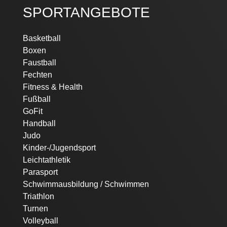
SPORTANGEBOTE
Navigation
Basketball
überspringen
Boxen
Faustball
Fechten
Fitness & Health
Fußball
GoFit
Handball
Judo
Kinder-/Jugendsport
Leichtathletik
Parasport
Schwimmausbildung / Schwimmen
Triathlon
Turnen
Volleyball