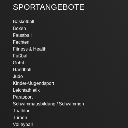
SPORTANGEBOTE
Navigation
Basketball
überspringen
Boxen
Faustball
Fechten
Fitness & Health
Fußball
GoFit
Handball
Judo
Kinder-/Jugendsport
Leichtathletik
Parasport
Schwimmausbildung / Schwimmen
Triathlon
Turnen
Volleyball