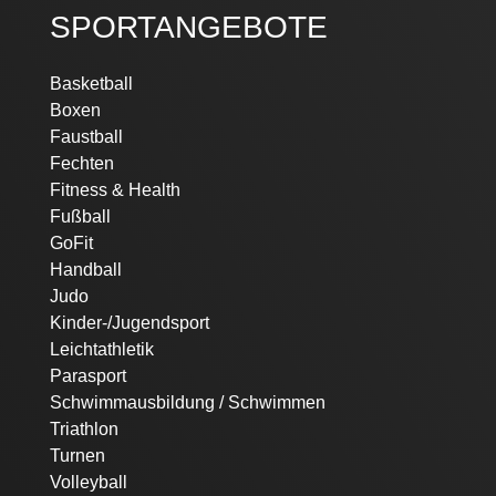
SPORTANGEBOTE
Navigation
Basketball
überspringen
Boxen
Faustball
Fechten
Fitness & Health
Fußball
GoFit
Handball
Judo
Kinder-/Jugendsport
Leichtathletik
Parasport
Schwimmausbildung / Schwimmen
Triathlon
Turnen
Volleyball